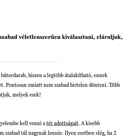
zabad véletlenszerűen kiválasztani, eláruljuk,
 bútordarab, hiszen a legtöbb átalakítható, ennek
et. Pontosan emiatt nem szabad hirtelen dönteni. Több
atjuk, melyek ezek!
gyelembe kell venni a
tér adottságait
. A kisebb
m szabad túl nagynak lennie. Ilyen esetben elég, ha 2