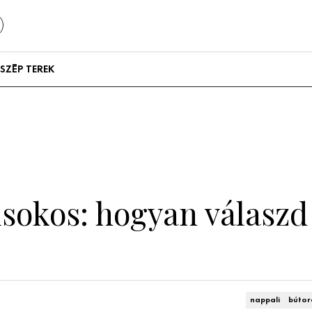
SZÉP TEREK
Szállodák és
vendégházak
Lakások
okos: hogyan válaszd k
nappali
bútor