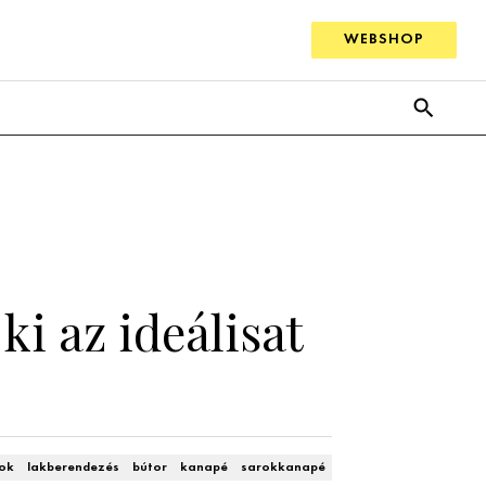
WEBSHOP
i az ideálisat
ok
lakberendezés
bútor
kanapé
sarokkanapé