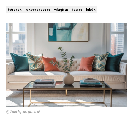
Kert és terasz
HÍRLEVÉL
bútorok
lakberendezés
világítás
festés
hibák
© Fotó by ideogram.ai