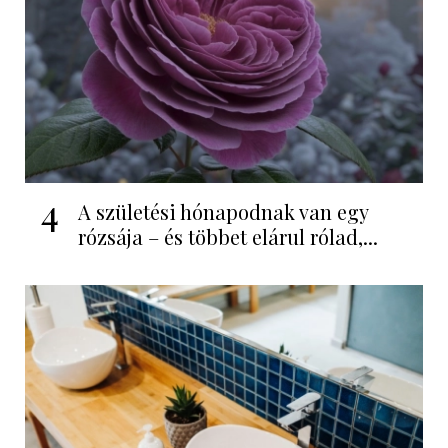
4
A születési hónapodnak van egy
rózsája – és többet elárul rólad,...