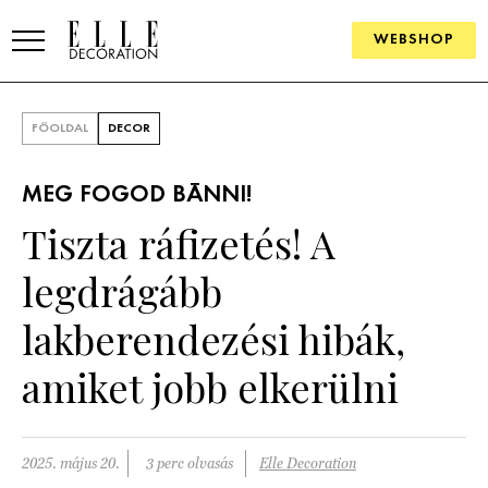
WEBSHOP
ELLE.HU
FŐOLDAL
DECOR
HÍREK
MEG FOGOD BÁNNI!
TRENDEK
Tiszta ráfizetés! A
SZOBÁK
legdrágább
Konyha
ÖTLETEK
lakberendezési hibák,
Fürdőszoba
SZÉP TEREK
amiket jobb elkerülni
Nappali
Szállodák és vendégházak
WEBSHOP
Hálószoba
Lakások
2025. május 20.
3 perc olvasás
Elle Decoration