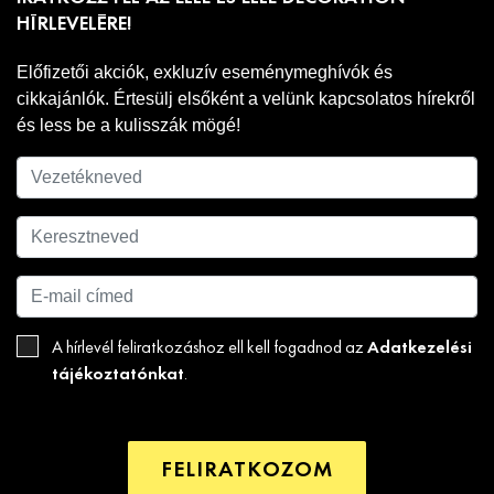
HÍRLEVELÉRE!
Előfizetői akciók, exkluzív eseménymeghívók és
cikkajánlók. Értesülj elsőként a velünk kapcsolatos hírekről
és less be a kulisszák mögé!
Adatkezelési
A hírlevél feliratkozáshoz ell kell fogadnod az
tájékoztatónkat
.
FELIRATKOZOM