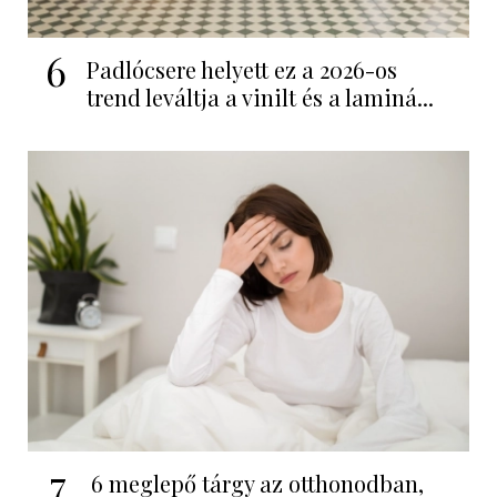
6
Padlócsere helyett ez a 2026-os
trend leváltja a vinilt és a laminá...
7
6 meglepő tárgy az otthonodban,