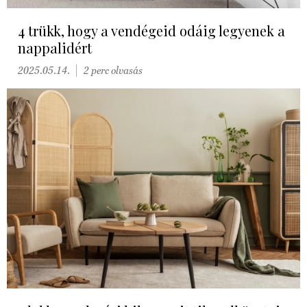
4 trükk, hogy a vendégeid odáig legyenek a
nappalidért
2025.05.14.
2 perc olvasás