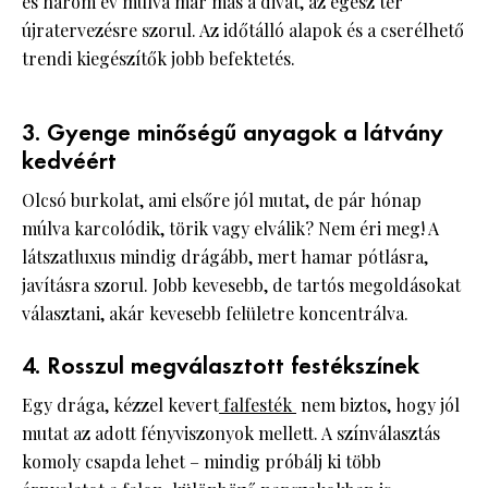
és három év múlva már más a divat, az egész tér
újratervezésre szorul. Az időtálló alapok és a cserélhető
trendi kiegészítők jobb befektetés.
3. Gyenge minőségű anyagok a látvány
kedvéért
Olcsó burkolat, ami elsőre jól mutat, de pár hónap
múlva karcolódik, törik vagy elválik? Nem éri meg! A
látszatluxus mindig drágább, mert hamar pótlásra,
javításra szorul. Jobb kevesebb, de tartós megoldásokat
választani, akár kevesebb felületre koncentrálva.
4. Rosszul megválasztott festékszínek
Egy drága, kézzel kevert
falfesték
nem biztos, hogy jól
mutat az adott fényviszonyok mellett. A színválasztás
komoly csapda lehet – mindig próbálj ki több