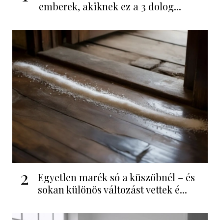
emberek, akiknek ez a 3 dolog...
2
Egyetlen marék só a küszöbnél – és
sokan különös változást vettek é...