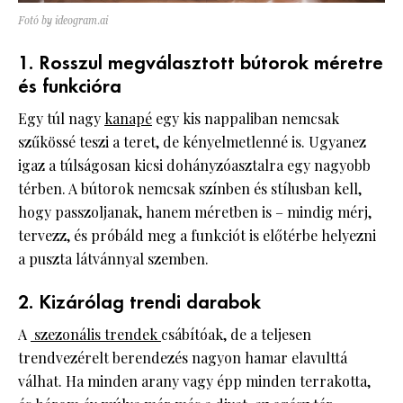
Fotó by ideogram.ai
1. Rosszul megválasztott bútorok méretre
és funkcióra
Egy túl nagy
kanapé
egy kis nappaliban nemcsak
szűkössé teszi a teret, de kényelmetlenné is. Ugyanez
igaz a túlságosan kicsi dohányzóasztalra egy nagyobb
térben. A bútorok nemcsak színben és stílusban kell,
hogy passzoljanak, hanem méretben is – mindig mérj,
tervezz, és próbáld meg a funkciót is előtérbe helyezni
a puszta látvánnyal szemben.
2. Kizárólag trendi darabok
A
szezonális trendek
csábítóak, de a teljesen
trendvezérelt berendezés nagyon hamar elavulttá
válhat. Ha minden arany vagy épp minden terrakotta,