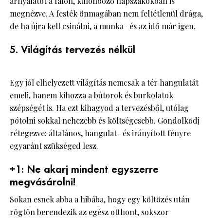
árnyalatot a falon, különböző napszakokban is
megnézve. A festék önmagában nem feltétlenül drága,
de ha újra kell csinálni, a munka- és az idő már igen.
5. Világítás tervezés nélkül
Egy jól elhelyezett világítás nemcsak a tér hangulatát
emeli, hanem kihozza a bútorok és burkolatok
szépségét is. Ha ezt kihagyod a tervezésből, utólag
pótolni sokkal nehezebb és költségesebb. Gondolkodj
rétegezve: általános, hangulat- és irányított fényre
egyaránt szükséged lesz.
+1: Ne akarj mindent egyszerre
megvásárolni!
Sokan esnek abba a hibába, hogy egy költözés után
rögtön berendezik az egész otthont, sokszor