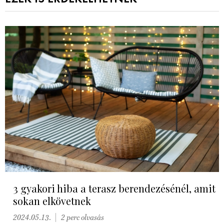
3 gyakori hiba a terasz berendezésénél, amit
sokan elkövetnek
2024.05.13.
2 perc olvasás