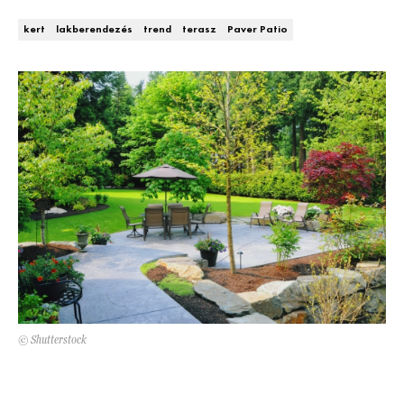
Kert és terasz
HÍRLEVÉL
kert
lakberendezés
trend
terasz
Paver Patio
© Shutterstock