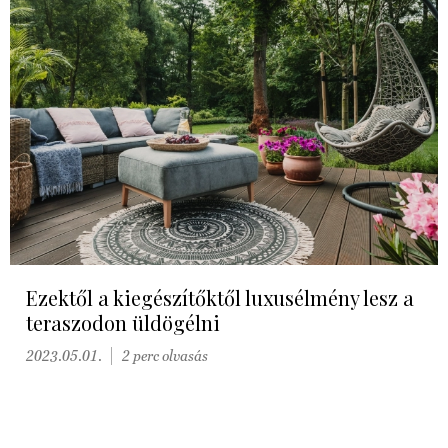
Ezektől a kiegészítőktől luxusélmény lesz a
teraszodon üldögélni
2023.05.01.
2 perc olvasás