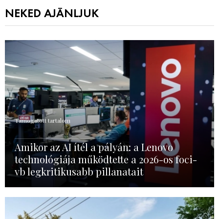
NEKED AJÁNLJUK
Támogatott tartalom
Amikor az AI ítél a pályán: a Lenovo
technológiája működtette a 2026-os foci-
vb legkritikusabb pillanatait