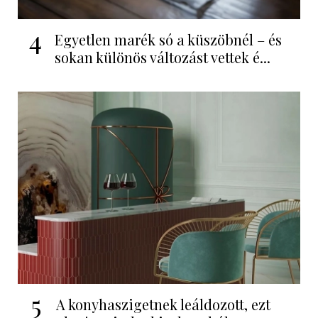
4
Egyetlen marék só a küszöbnél – és
sokan különös változást vettek é...
5
A konyhaszigetnek leáldozott, ezt