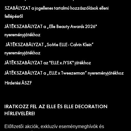
SZABÁLYZAT a jogellenes tartalmú hozzászólások elleni
fellépésről
JÁTÉKSZABÁLYZAT a „Elle Beauty Awards 2026"
nyereményjátékhoz
JÁTÉKSZABÁLYZAT „SoMe ELLE - Calvin Klein”
nyereményjátékhoz
JÁTÉKSZABÁLYZAT az "ELLE x JYSK" játékhoz
JÁTÉKSZABÁLYZAT a „ELLE x Tweezerman” nyereményjátékhoz
Hirdetési ÁSZF
IRATKOZZ FEL AZ ELLE ÉS ELLE DECORATION
HÍRLEVELÉRE!
Előfizetői akciók, exkluzív eseménymeghívók és