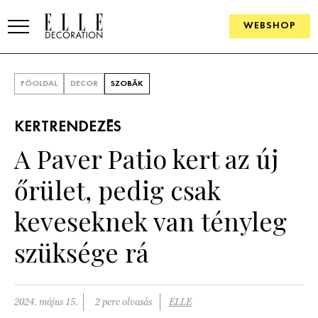
WEBSHOP
ELLE.HU
FŐOLDAL
DECOR
SZOBÁK
HÍREK
KERTRENDEZÉS
TRENDEK
A Paver Patio kert az új
SZOBÁK
őrület, pedig csak
Konyha
ÖTLETEK
keveseknek van tényleg
Fürdőszoba
SZÉP TEREK
szüksége rá
Nappali
Szállodák és vendégházak
WEBSHOP
Hálószoba
Lakások
2024. május 15.
2 perc olvasás
ELLE