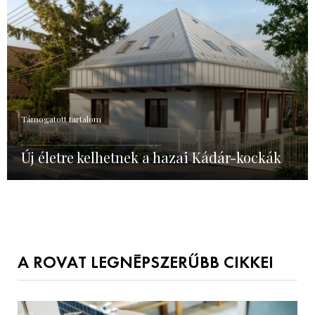
Támogatott tartalom
Új életre kelhetnek a hazai Kádár-kockák
A ROVAT LEGNÉPSZERŰBB CIKKEI