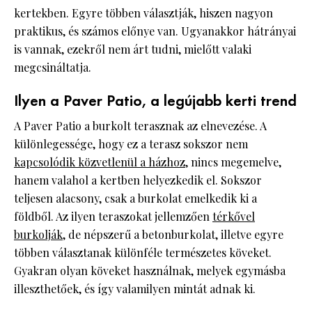
kertekben. Egyre többen választják, hiszen nagyon
praktikus, és számos előnye van. Ugyanakkor hátrányai
is vannak, ezekről nem árt tudni, mielőtt valaki
megcsináltatja.
Ilyen a Paver Patio, a legújabb kerti trend
A Paver Patio a burkolt terasznak az elnevezése. A
különlegessége, hogy ez a terasz sokszor nem
kapcsolódik közvetlenül a házhoz
, nincs megemelve,
hanem valahol a kertben helyezkedik el. Sokszor
teljesen alacsony, csak a burkolat emelkedik ki a
földből. Az ilyen teraszokat jellemzően
térkővel
burkolják
, de népszerű a betonburkolat, illetve egyre
többen választanak különféle természetes köveket.
Gyakran olyan köveket használnak, melyek egymásba
illeszthetőek, és így valamilyen mintát adnak ki.