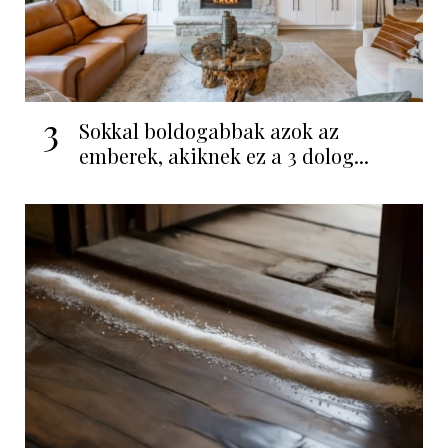
3
Sokkal boldogabbak azok az
emberek, akiknek ez a 3 dolog...