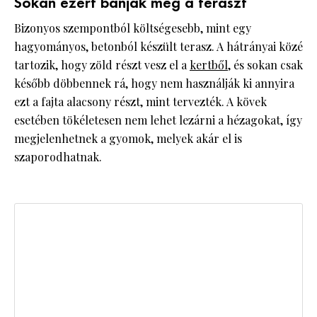
Sokan ezért bánják meg a teraszt
Bizonyos szempontból költségesebb, mint egy
hagyományos, betonból készült terasz. A hátrányai közé
tartozik, hogy zöld részt vesz el a
kertből
, és sokan csak
később döbbennek rá, hogy nem használják ki annyira
ezt a fajta alacsony részt, mint tervezték. A kövek
esetében tökéletesen nem lehet lezárni a hézagokat, így
megjelenhetnek a gyomok, melyek akár el is
szaporodhatnak.