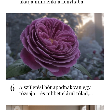
akarja mindenki a konyhába
6
A születési hónapodnak van egy
rózsája – és többet elárul rólad,...