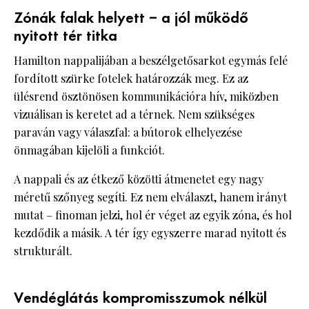
Zónák falak helyett – a jól működő
nyitott tér titka
Hamilton nappalijában a beszélgetősarkot egymás felé
fordított szürke fotelek határozzák meg. Ez az
ülésrend ösztönösen kommunikációra hív, miközben
vizuálisan is keretet ad a térnek. Nem szükséges
paraván vagy válaszfal: a bútorok elhelyezése
önmagában kijelöli a funkciót.
A nappali és az étkező közötti átmenetet egy nagy
méretű szőnyeg segíti. Ez nem elválaszt, hanem irányt
mutat – finoman jelzi, hol ér véget az egyik zóna, és hol
kezdődik a másik. A tér így egyszerre marad nyitott és
strukturált.
Vendéglátás kompromisszumok nélkül