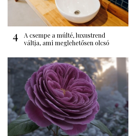
4
A csempe a múlté, luxustrend
váltja, ami meglehetősen olcsó