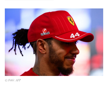
Kert és terasz
HÍRLEVÉL
© Fotó: AFP