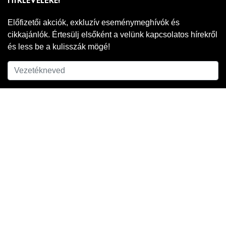
HÍRLEVELÉRE!
Előfizetői akciók, exkluzív eseménymeghívók és
cikkajánlók. Értesülj elsőként a velünk kapcsolatos hírekről
és less be a kulisszák mögé!
Adatkezelési
A hírlevél feliratkozáshoz ell kell fogadnod az
tájékoztatónkat
.
FELIRATKOZOM