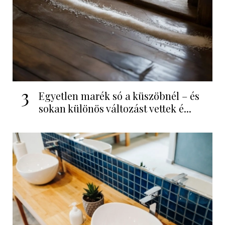
3
Egyetlen marék só a küszöbnél – és
sokan különös változást vettek é...