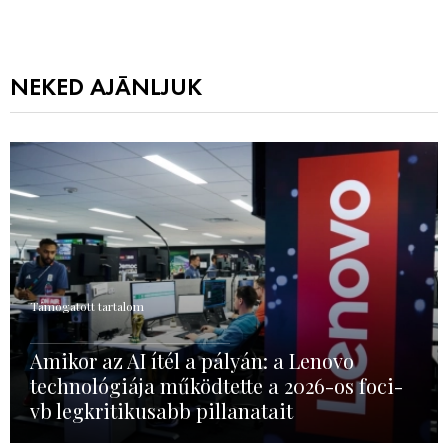
NEKED AJÁNLJUK
Támogatott tartalom
Amikor az AI ítél a pályán: a Lenovo
technológiája működtette a 2026-os foci-
vb legkritikusabb pillanatait