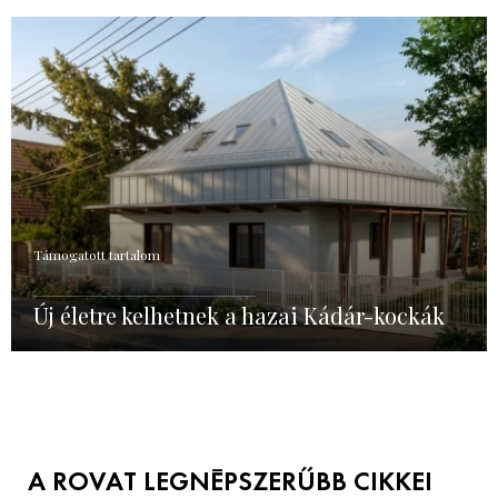
Támogatott tartalom
Új életre kelhetnek a hazai Kádár-kockák
A ROVAT LEGNÉPSZERŰBB CIKKEI