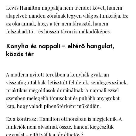
Lewis Hamilton nappalija nem trendet követ, hanem
alapelvet: minden zónának legyen világos funkciója. Ez
az oka annak, hogy a tér nem fárasztó, hanem
felszabadító – és hosszú távon is működőképes.
Konyha és nappali – eltérő hangulat,
közös tér
A modern nyitott terekben a konyhák gyakran
visszafogottabbak: letisztult felületek, semleges színek,
praktikus megoldások dominálnak. A nappali ezzel
szemben melegebb tónusokat és puhább anyagokat
kap, hogy valódi pihenőtérként működjön.
Ez a kontraszt Hamilton otthonában is megjelenik. A
funkciók nem olvadnak össze, hanem kiegészítik
egymást – ettől válik a tér élhetővé.