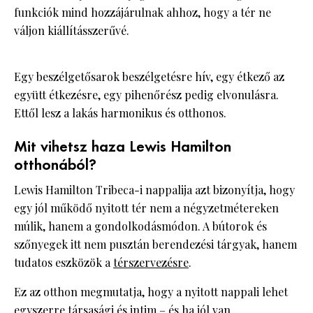
funkciók mind hozzájárulnak ahhoz, hogy a tér ne
váljon kiállításszerűvé.
Egy beszélgetősarok beszélgetésre hív, egy étkező az
együtt étkezésre, egy pihenőrész pedig elvonulásra.
Ettől lesz a lakás harmonikus és otthonos.
Mit vihetsz haza Lewis Hamilton
otthonából?
Lewis Hamilton Tribeca-i nappalija azt bizonyítja, hogy
egy jól működő nyitott tér nem a négyzetmétereken
múlik, hanem a gondolkodásmódon. A bútorok és
szőnyegek itt nem pusztán berendezési tárgyak, hanem
tudatos eszközök a
térszervezésre
.
Ez az otthon megmutatja, hogy a nyitott nappali lehet
egyszerre társasági és intim – és ha jól van