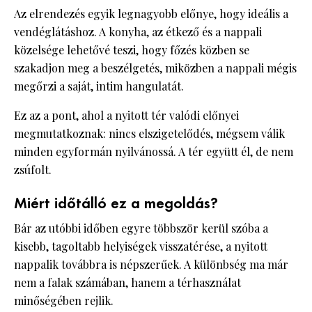
Az elrendezés egyik legnagyobb előnye, hogy ideális a
vendéglátáshoz. A konyha, az étkező és a nappali
közelsége lehetővé teszi, hogy főzés közben se
szakadjon meg a beszélgetés, miközben a nappali mégis
megőrzi a saját, intim hangulatát.
Ez az a pont, ahol a nyitott tér valódi előnyei
megmutatkoznak: nincs elszigetelődés, mégsem válik
minden egyformán nyilvánossá. A tér együtt él, de nem
zsúfolt.
Miért időtálló ez a megoldás?
Bár az utóbbi időben egyre többször kerül szóba a
kisebb, tagoltabb helyiségek visszatérése, a nyitott
nappalik továbbra is népszerűek. A különbség ma már
nem a falak számában, hanem a térhasználat
minőségében rejlik.