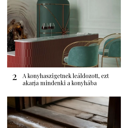
2
A konyhaszigetnek leáldozott, ezt
akarja mindenki a konyhába