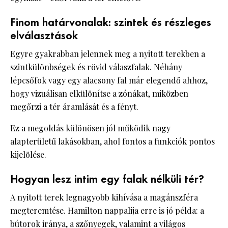
Finom határvonalak: szintek és részleges
elválasztások
Egyre gyakrabban jelennek meg a nyitott terekben a
szintkülönbségek és rövid válaszfalak. Néhány
lépcsőfok vagy egy alacsony fal már elegendő ahhoz,
hogy vizuálisan elkülönítse a zónákat, miközben
megőrzi a tér áramlását és a fényt.
Ez a megoldás különösen jól működik nagy
alapterületű lakásokban, ahol fontos a funkciók pontos
kijelölése.
Hogyan lesz intim egy falak nélküli tér?
A nyitott terek legnagyobb kihívása a magánszféra
megteremtése. Hamilton nappalija erre is jó példa: a
bútorok iránya, a szőnyegek, valamint a világos