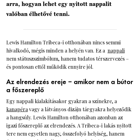
arra, hogyan lehet egy nyitott nappalit
valóban élhetővé tenni.
Lewis Hamilton Tribeca-i otthonában nincs semmi
hivalkodó, mégis minden a helyén van. Ez a
nappali
nem státuszszimbólum, hanem tudatos térszervezés –
és pontosan ettől működik ennyire jól.
Az elrendezés ereje – amikor nem a bútor
a főszereplő
Egy nappali kialakításakor gyakran a színekre, a
kanapéra
vagy a látványos dizájn tárgyakra helyeződik
a hangsúly. Lewis Hamilton otthonában azonban az
igazi főszereplő az elrendezés. A Tribeca-i lakás nyitott
tere nem egyetlen nagy, összefolyó helyiség, hanem