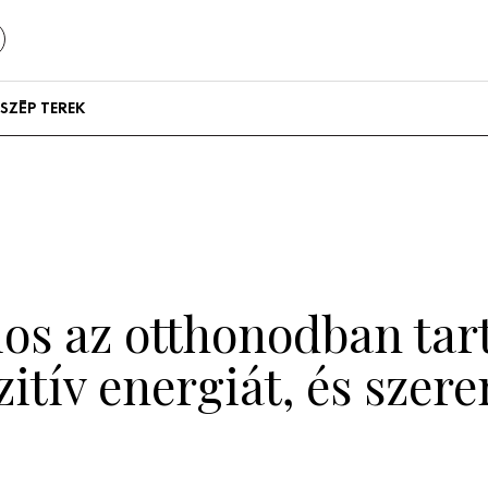
SZÉP TEREK
Szállodák és
vendégházak
Lakások
ilos az otthonodban ta
zitív energiát, és szer