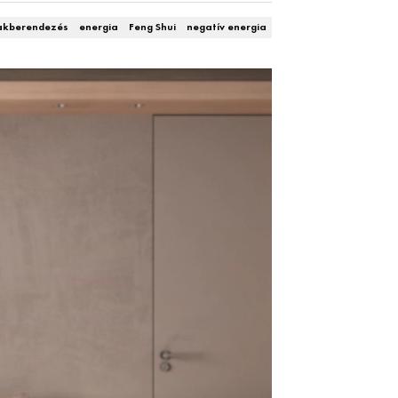
akberendezés
energia
Feng Shui
negatív energia