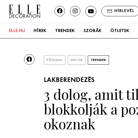
HÍRLEVÉL
ELLE.HU
HÍREK
TRENDEK
SZOBÁK
ÖTLETEK
Konyha
Fürdőszoba
FŐOLDAL
DECOR
TRENDEK
Nappali
LAKBERENDEZÉS
3 dolog, amit t
Hálószoba
blokkolják a po
Kert és terasz
okoznak