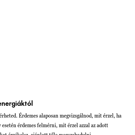
energiáktól
érheted. Érdemes alaposan megvizsgálnod, mit érzel, ha
esetén érdemes felmérni, mit érzel azzal az adott
kat érzékelsz, ajánlott tőle megszabadulni.