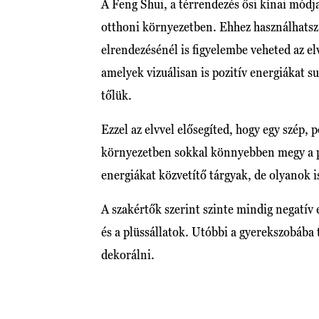
A Feng Shui, a térrendezés ősi kínai módja
otthoni környezetben. Ehhez használhatsz 
elrendezésénél is figyelembe veheted az e
amelyek vizuálisan is pozitív energiákat 
tőlük.
Ezzel az elvvel elősegíted, hogy egy szép, p
környezetben sokkal könnyebben megy a pi
energiákat közvetítő tárgyak, de olyanok i
A szakértők szerint szinte mindig negatív 
és a plüssállatok. Utóbbi a gyerekszobába 
dekorálni.