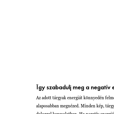
Így szabadulj meg a negatív 
Az adott tárgyak energiát könnyedén felm
alaposabban megnézed. Minden kép, tárgy 
dologgal kapcsolatban. Ha negatív energiá