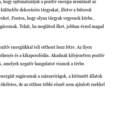
, hogy optimalizáljuk a pozitív energia áramlását az
különféle dekorációs tárgyakat, illetve a bútorok
lveket. Fontos, hogy olyan tárgyak vegyenek körbe,
sugároznak. Tehát, ha meglátod őket, jobban érzed magad
ozitív energiákkal teli otthont hozz létre. Az ilyen
henés és a kikapcsolódás. Akadnak kifejezetten pozitív
s, amelyek negatív hangulatot visznek a térbe.
energiát sugároznak a szárazvirágok, a kitömött állatok
tökéletes, de az otthon többi részét nem ajánlott ezekkel