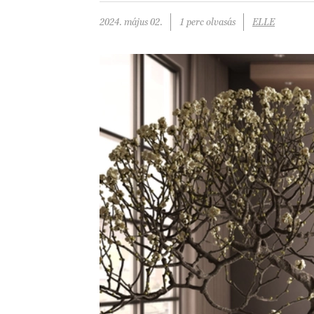
2024. május 02.
1 perc olvasás
ELLE