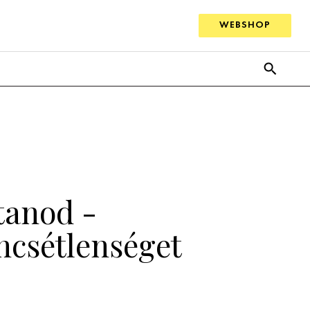
WEBSHOP
rtanod -
encsétlenséget