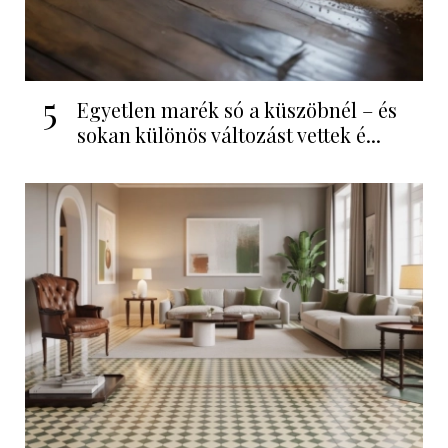
5
Egyetlen marék só a küszöbnél – és
sokan különös változást vettek é...