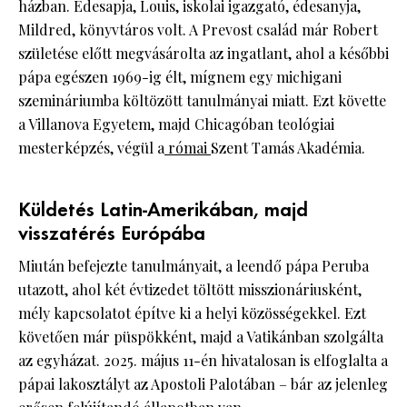
házban. Édesapja, Louis, iskolai igazgató, édesanyja,
Mildred, könyvtáros volt. A Prevost család már Robert
születése előtt megvásárolta az ingatlant, ahol a későbbi
pápa egészen 1969-ig élt, mígnem egy michigani
szemináriumba költözött tanulmányai miatt. Ezt követte
a Villanova Egyetem, majd Chicagóban teológiai
mesterképzés, végül a
római
Szent Tamás Akadémia.
Küldetés Latin-Amerikában, majd
visszatérés Európába
Miután befejezte tanulmányait, a leendő pápa Peruba
utazott, ahol két évtizedet töltött misszionáriusként,
mély kapcsolatot építve ki a helyi közösségekkel. Ezt
követően már püspökként, majd a Vatikánban szolgálta
az egyházat. 2025. május 11-én hivatalosan is elfoglalta a
pápai lakosztályt az Apostoli Palotában – bár az jelenleg