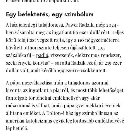
erősen felújítandó állapotban van.
Egy befektetés, egy szimbólum
A ház jelenlegi tulajdonosa, Paweł Radzik, még 2024-
ben vásárolta meg az ingatlant 66 ezer dollárért. Teljes
körű felújítást végzett rajta, így a 110 négyzetméterre
bővített otthon szinte teljesen újjászületett. „95
százaléka új –
padló
, vízvezeték, elektromos rendszer,
szekrények,
konyha
" – sorolta Radzik. Az új ár 219 ezer
dollár volt, amit később 199 ezerre csökkentett.
A pápa megválasztása után a tulajdonos azonnal
kivonta az ingatlant a piacról, és most több lehetőséget
fontolgat: történelmi emlékhellyé vagy akár
múzeummá is válhat, ami a pápa gyermekkori éveinek
állítana emléket. A Dolton-i ház így szimbolikusan az
amerikai katolicizmus egyik legfontosabb emlékhelyévé
léphet elő.