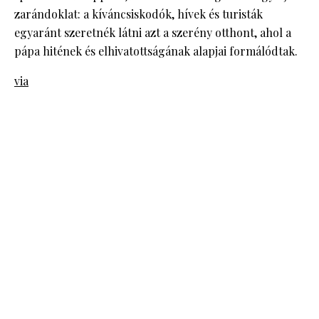
zarándoklat: a kíváncsiskodók, hívek és turisták
egyaránt szeretnék látni azt a szerény otthont, ahol a
pápa hitének és elhivatottságának alapjai formálódtak.
via