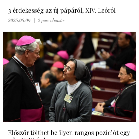
3 érdekesség az új pápáról, XIV. Leóról
2025.05.09.
2 perc olvasás
Először tölthet be ilyen rangos pozíciót egy