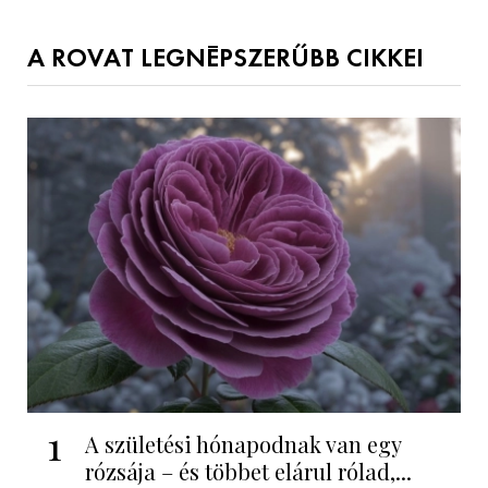
A ROVAT LEGNÉPSZERŰBB CIKKEI
1
A születési hónapodnak van egy
rózsája – és többet elárul rólad,...