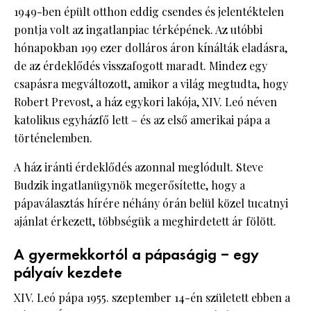
1949-ben épült otthon eddig csendes és jelentéktelen
pontja volt az ingatlanpiac térképének. Az utóbbi
hónapokban 199 ezer dolláros áron kínálták eladásra,
de az érdeklődés visszafogott maradt. Mindez egy
csapásra megváltozott, amikor a világ megtudta, hogy
Robert Prevost, a ház egykori lakója, XIV. Leó néven
katolikus egyházfő lett – és az első amerikai pápa a
történelemben.
A ház iránti érdeklődés azonnal meglódult. Steve
Budzik ingatlanügynök megerősítette, hogy a
pápaválasztás hírére néhány órán belül közel tucatnyi
ajánlat érkezett, többségük a meghirdetett ár fölött.
A gyermekkortól a pápaságig – egy
pályaív kezdete
XIV. Leó pápa 1955. szeptember 14-én született ebben a