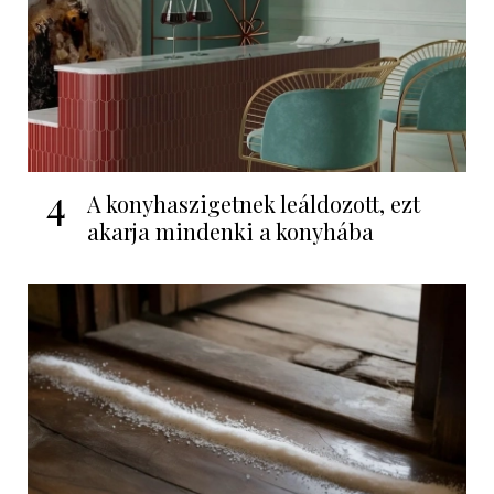
4
A konyhaszigetnek leáldozott, ezt
akarja mindenki a konyhába