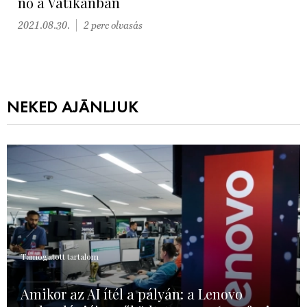
nő a Vatikánban
2021.08.30.
2 perc olvasás
NEKED AJÁNLJUK
Támogatott tartalom
Amikor az AI ítél a pályán: a Lenovo