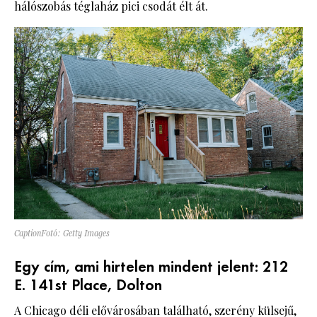
hálószobás téglaház pici csodát élt át.
CaptionFotó: Getty Images
Egy cím, ami hirtelen mindent jelent: 212
E. 141st Place, Dolton
A Chicago déli elővárosában található, szerény külsejű,