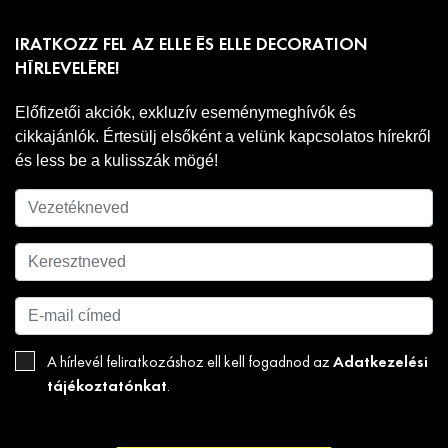
IRATKOZZ FEL AZ ELLE ÉS ELLE DECORATION
HÍRLEVELÉRE!
Előfizetői akciók, exkluzív eseménymeghívók és
cikkajánlók. Értesülj elsőként a velünk kapcsolatos hírekről
és less be a kulisszák mögé!
Adatkezelési
A hírlevél feliratkozáshoz ell kell fogadnod az
tájékoztatónkat
.