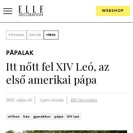
WEBSHOP
ELLE.HU
FŐOLDAL
DECOR
HÍREK
HÍREK
PÁPALAK
TRENDEK
Itt nőtt fel XIV Leó, az
SZOBÁK
első amerikai pápa
Konyha
ÖTLETEK
Fürdőszoba
SZÉP TEREK
2025. május 18.
3 perc olvasás
Elle Decoration
Nappali
Szállodák és vendégházak
WEBSHOP
otthon
ház
gyerekkor
pápa
XIV Leó
Hálószoba
Lakások