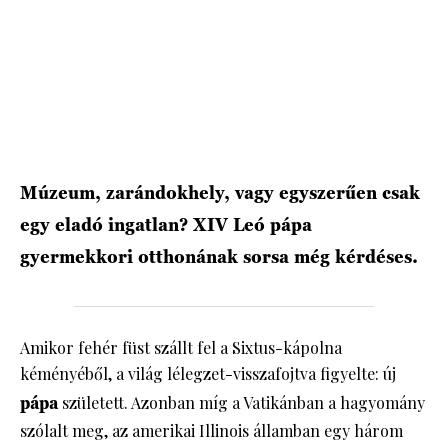
Múzeum, zarándokhely, vagy egyszerűen csak
egy eladó ingatlan? XIV Leó pápa
gyermekkori otthonának sorsa még kérdéses.
Amikor fehér füst szállt fel a Sixtus-kápolna
kéményéből, a világ lélegzet-visszafojtva figyelte: új
pápa
született. Azonban míg a Vatikánban a hagyomány
szólalt meg, az amerikai Illinois államban egy három