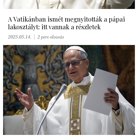
A Vatikánban ismét megnyitották a pápai
lakosztályt: itt vannak a részletek
2025.05.14.
2 perc olvasás