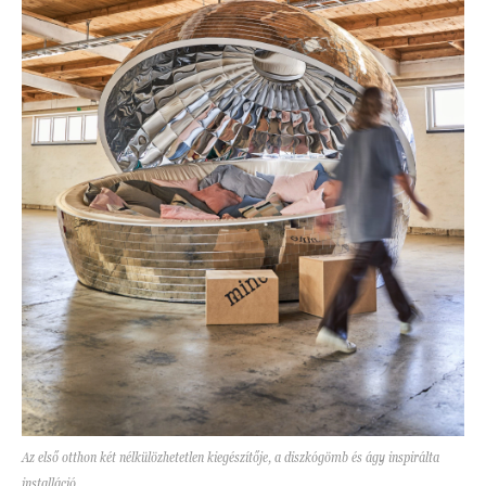
Az első otthon két nélkülözhetetlen kiegészítője, a diszkógömb és ágy inspirálta
installáció