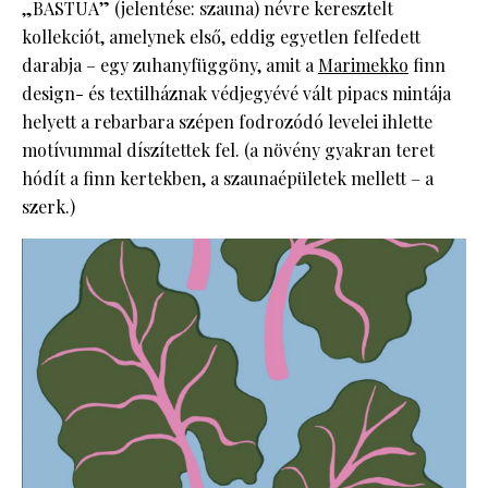
„BASTUA” (jelentése: szauna) névre keresztelt
kollekciót, amelynek első, eddig egyetlen felfedett
darabja – egy zuhanyfüggöny, amit a
Marimekko
finn
design- és textilháznak védjegyévé vált pipacs mintája
helyett a rebarbara szépen fodrozódó levelei ihlette
motívummal díszítettek fel. (a növény gyakran teret
hódít a finn kertekben, a szaunaépületek mellett – a
szerk.)