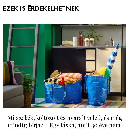
EZEK IS ÉRDEKELHETNEK
Mi az: kék, költözött és nyaralt veled, és még
mindig bírja? – Egy táska, amit 30 éve nem