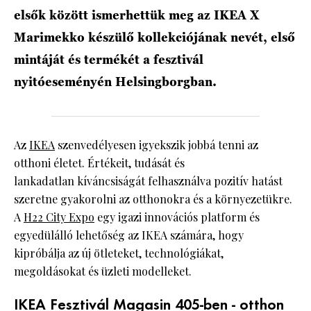
elsők között ismerhettük meg az IKEA X
Marimekko készülő kollekciójának nevét, első
mintáját és termékét a fesztivál
nyitóeseményén Helsingborgban.
Az
IKEA
szenvedélyesen igyekszik jobbá tenni az
otthoni életet. Értékeit, tudását és
lankadatlan kíváncsiságát felhasználva pozitív hatást
szeretne gyakorolni az otthonokra és a környezetükre.
A
H22 City Expo
egy igazi innovációs platform és
egyedülálló lehetőség az IKEA számára, hogy
kipróbálja az új ötleteket, technológiákat,
megoldásokat és üzleti modelleket.
IKEA Fesztivál Magasin 405-ben - otthon