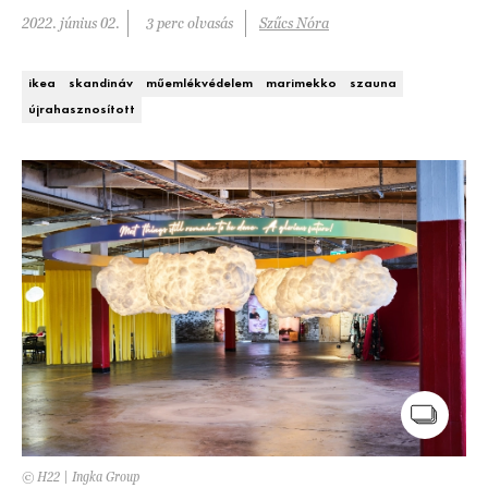
Kert és terasz
2022. június 02.
3 perc olvasás
Szűcs Nóra
HÍRLEVÉL
ikea
skandináv
műemlékvédelem
marimekko
szauna
újrahasznosított
© H22 | Ingka Group