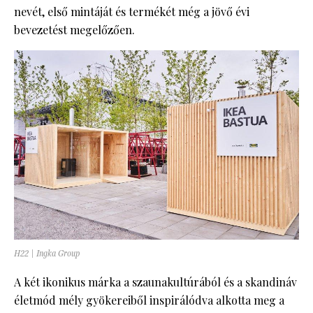
nevét, első mintáját és termékét még a jövő évi
bevezetést megelőzően.
H22 | Ingka Group
A két ikonikus márka a szaunakultúrából és a skandináv
életmód mély gyökereiből inspirálódva alkotta meg a