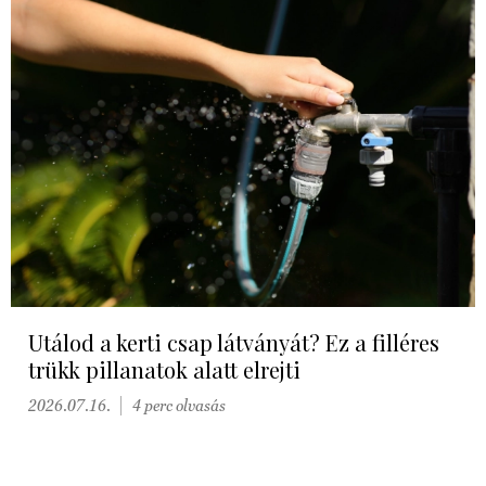
Utálod a kerti csap látványát? Ez a filléres
trükk pillanatok alatt elrejti
2026.07.16.
4 perc olvasás