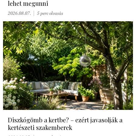
lehet megunni
2026.08.07.
5 perc olvasás
Diszkógömb a kertbe? – ezért javasolják a
kertészeti szakemberek