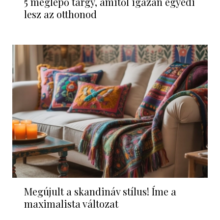
5 meglepő tárgy, amitől igazán egyedi
lesz az otthonod
Megújult a skandináv stílus! Íme a
maximalista változat