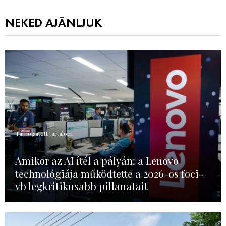
NEKED AJÁNLJUK
Támogatott tartalom
Amikor az AI ítél a pályán: a Lenovo
technológiája működtette a 2026-os foci-
vb legkritikusabb pillanatait