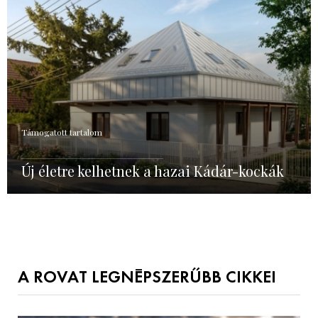
Támogatott tartalom
Új életre kelhetnek a hazai Kádár-kockák
A ROVAT LEGNÉPSZERŰBB CIKKEI