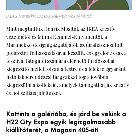
IKEA X Marimekko BASTUA kollekciójának első mintája
Mint megtudtuk Henrik Mosttól, az IKEA kreatív
vezetőjétől és Minna Kemmel-Kutvonentől, a
Marimekko designigazgatójától, az újrahasznosított
poliészter felhasználásával készült, és egyelőre csak a
fesztivál látogatói számára elérhető fürdőszobai
kiegészítő mellett olyan a testre és a lélekre egyaránt
ható lakberendezési tárgyakkal fog a jövőben
kiegészülni a kollekció, amelyek támogathatják kreatív
és holisztikus jólétünket.
Kattints a galériába, és járd be velünk a
H22 City Expo egyik legizgalmasabb
kiállítóterét, a Magasin 405-öt!