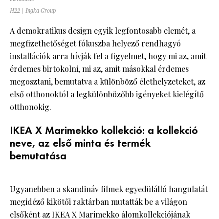
H22 | Ingka Group
A demokratikus design egyik legfontosabb elemét, a
megfizethetőséget fókuszba helyező rendhagyó
installációk arra hívják fel a figyelmet, hogy mi az, amit
érdemes birtokolni, mi az, amit másokkal érdemes
megosztani, bemutatva a különböző élethelyzeteket, az
első otthonoktól a legkülönbözőbb igényeket kielégítő
otthonokig.
IKEA X Marimekko kollekció: a kollekció
neve, az első minta és termék
bemutatása
Ugyanebben a skandináv filmek egyedülálló hangulatát
megidéző kikötői raktárban mutatták be a világon
elsőként az IKEA X Marimekko álomkollekciójának