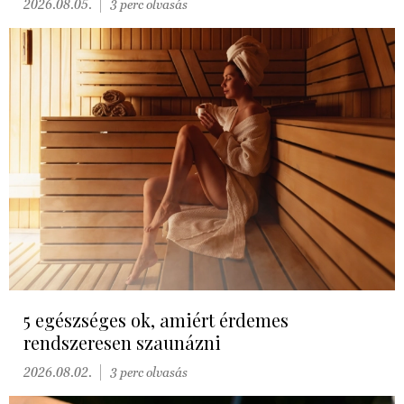
2026.08.05.
3 perc olvasás
5 egészséges ok, amiért érdemes
rendszeresen szaunázni
2026.08.02.
3 perc olvasás