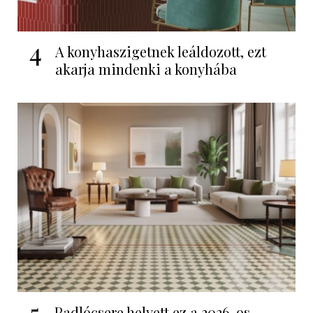
4
A konyhaszigetnek leáldozott, ezt
akarja mindenki a konyhába
5
Padlócsere helyett ez a 2026-os