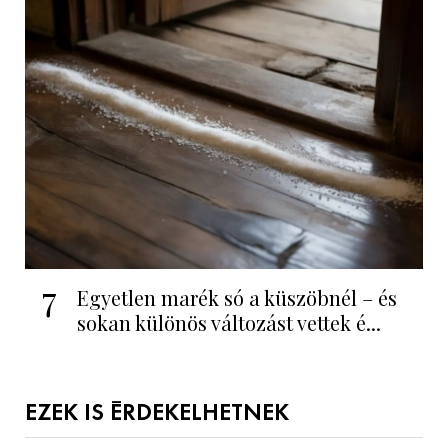
7
Egyetlen marék só a küszöbnél – és
sokan különös változást vettek é...
EZEK IS ÉRDEKELHETNEK