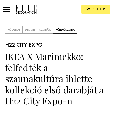
WEBSHOP
ELLE.HU
FŐOLDAL
DECOR
SZOBÁK
FÜRDŐSZOBA
HÍREK
H22 CITY EXPO
TRENDEK
IKEA X Marimekko:
SZOBÁK
felfedték a
Konyha
ÖTLETEK
szaunakultúra ihlette
Fürdőszoba
SZÉP TEREK
kollekció első darabját a
Nappali
Szállodák és vendégházak
WEBSHOP
H22 City Expo-n
Hálószoba
Lakások