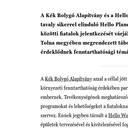
A Kék Bolygó Alapítvány és a Hell
tavaly sikerrel elinduló Hello Plan
közötti fiatalok jelentkezését várj
Tolna megyében megrendezett tábor
érdeklődnek fenntarthatósági témák
A
Kék Bolygó Alapítvány
azzal a céllal jöt
környezeti fenntarthatóság érdekében part
embernek. Tevékenységének meghatározó r
programokat és lehetőségeket a fiatalokna
szervez. Ennek jegyben társult a
Hello Wo
épületek tervezésével és kivitelezésével fog