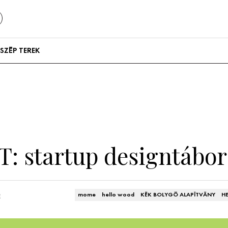
SZÉP TEREK
Szállodák és
vendégházak
Lakások
 startup designtábor 
n
mome
hello wood
KÉK BOLYGÓ ALAPÍTVÁNY
H