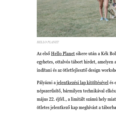
HELLO PLANET
Az első
Hello Planet
sikere után a Kék Bol
egyhetes, ottalvós tábort hirdet, amelyen a
indítani és az ötletfejlesztő design works
Pályázni a
jelentkezési lap kitöltésével
és 
népszerűsítő, bármilyen technikával elkész
május 22. éjfél., a limitált számú hely mi
ötletes jelentkező kap meghívást a táborb