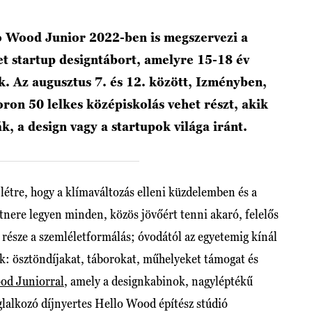
o Wood Junior 2022-ben is megszervezi a
et startup designtábort, amelyre 15-18 év
ák. Az augusztus 7. és 12. között, Izményben,
on 50 lelkes középiskolás vehet részt, akik
, a design vagy a startupok világa iránt.
t létre, hogy a klímaváltozás elleni küzdelemben és a
nere legyen minden, közös jövőért tenni akaró, felelős
észe a szemléletformálás; óvodától az egyetemig kínál
k: ösztöndíjakat, táborokat, műhelyeket támogat és
od Juniorral
, amely a designkabinok, nagyléptékű
lalkozó díjnyertes Hello Wood építész stúdió