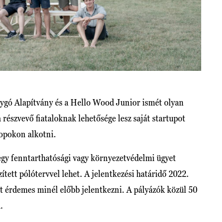
ygó Alapítvány és a Hello Wood Junior ismét olyan
 részvevő fiataloknak lehetősége lesz saját startupot
hopokon alkotni.
egy fenntarthatósági vagy környezetvédelmi ügyet
ített pólótervvel lehet. A jelentkezési határidő 2022.
att érdemes minél előbb jelentkezni. A pályázók közül 50
a.