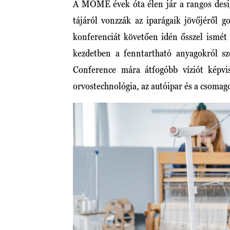
A MOME évek óta élen jár a rangos desi
tájáról vonzzák az iparágaik jövőjéről 
konferenciát követően idén ősszel ismét
kezdetben a fenntartható anyagokról sz
Conference mára átfogóbb víziót képvis
orvostechnológia, az autóipar és a csomago