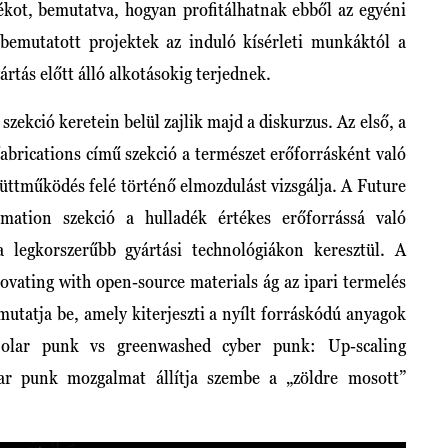
adékot, bemutatva, hogyan profitálhatnak ebből az egyéni
bemutatott projektek az induló kísérleti munkáktól a
ártás előtt álló alkotásokig terjednek.
ekció keretein belül zajlik majd a diskurzus. Az első, a
 fabrications című szekció a természet erőforrásként való
yüttműködés felé történő elmozdulást vizsgálja. A Future
rmation szekció a hulladék értékes erőforrássá való
 a legkorszerűbb gyártási technológiákon keresztül. A
ovating with open-source materials ág az ipari termelés
mutatja be, amely kiterjeszti a nyílt forráskódú anyagok
Solar punk vs greenwashed cyber punk: Up-scaling
lar punk mozgalmat állítja szembe a „zöldre mosott”