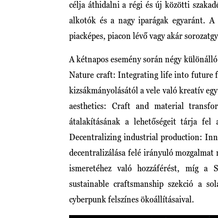
célja áthidalni a régi és új közötti szak
alkotók és a nagy iparágak egyaránt. A 
piacképes, piacon lévő vagy akár sorozatgy
A kétnapos esemény során négy különálló sz
Nature craft: Integrating life into future
kizsákmányolásától a vele való kreatív eg
aesthetics: Craft and material transfo
átalakításának a lehetőségeit tárja fel
Decentralizing industrial production: Inn
decentralizálása felé irányuló mozgalmat 
ismeretéhez való hozzáférést, míg a 
sustainable craftsmanship szekció a so
cyberpunk felszínes ökoállításaival.