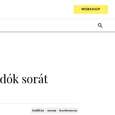
WEBSHOP
adók sorát
kiállítás
mome
konferencia