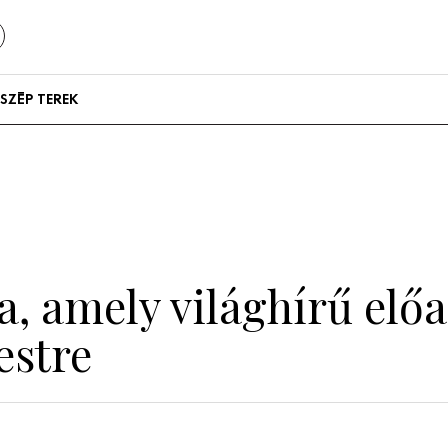
SZÉP TEREK
Szállodák és
vendégházak
Lakások
ia, amely világhírű elő
estre