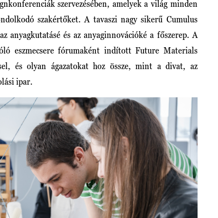
gnkonferenciák szervezésében, amelyek a világ minden
gondolkodó szakértőket. A tavaszi nagy sikerű Cumulus
 az anyagkutatásé és az anyaginnovációké a főszerep. A
óló eszmecsere fórumaként indított Future Materials
el, és olyan ágazatokat hoz össze, mint a divat, az
lási ipar.