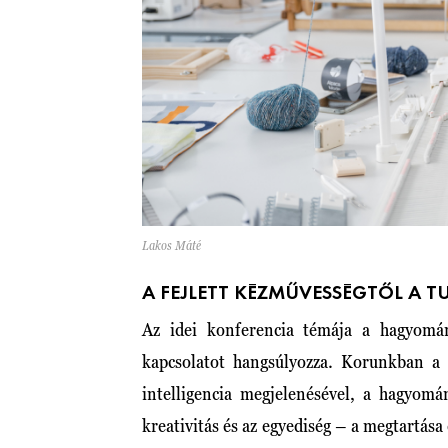
Lakos Máté
A FEJLETT KÉZMŰVESSÉGTŐL A 
Az idei konferencia témája a hagyomá
kapcsolatot hangsúlyozza. Korunkban a d
intelligencia megjelenésével, a hagyom
kreativitás és az egyediség – a megtartása