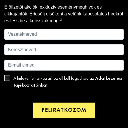
Előfizetői akciók, exkluzív eseménymeghívók és
cikkajánlók. Értesülj elsőként a velünk kapcsolatos hírekről
és less be a kulisszák mögé!
Adatkezelési
A hírlevél feliratkozáshoz ell kell fogadnod az
tájékoztatónkat
.
FELIRATKOZOM