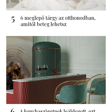
5
6 meglepő tárgy az otthonodban,
amitől beteg lehetsz
6
A konyhaszigetnek leáldozott, ezt