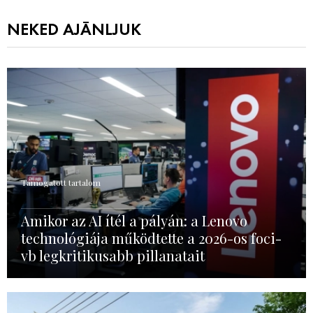
NEKED AJÁNLJUK
Támogatott tartalom
Amikor az AI ítél a pályán: a Lenovo
technológiája működtette a 2026-os foci-
vb legkritikusabb pillanatait