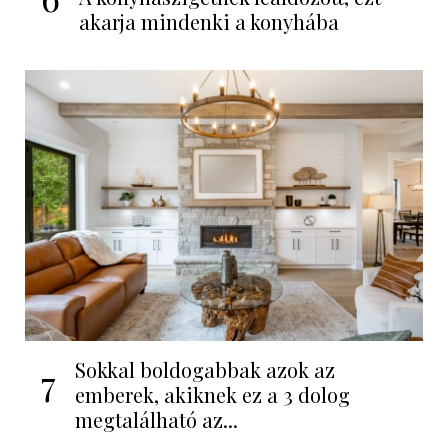
akarja mindenki a konyhába
Sokkal boldogabbak azok az
7
emberek, akiknek ez a 3 dolog
megtalálható az...