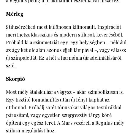
a Regulus pedig a praktikumot esztétikával fűszerezi.
Mérleg
Stílusérzéked most különösen kifinomult. Inspirációt
meríthetsz klasszikus és modern stílusok keveréséből.
Próbáld ki a szimmetriát egy-egy helyiségben – például
az ágy két oldalán azonos éjjeli lámpával –, vagy válassz
új színpalettát. Ez a hét a harmónia újradefiniálásáról
szól.
Skorpió
Most mély átalakulásra vágysz – akár szimbolikusan is.
Egy tisztító lomtalanítás után új fényt kaphat az
otthonod. Próbálj sötét tónusokat világos textúrákkal
párosítani, vagy egyetlen szuggesztív tárgy köré
építeni egy egész teret. A Mars vezérel, a Regulus mély
stílusú megújulást hoz.