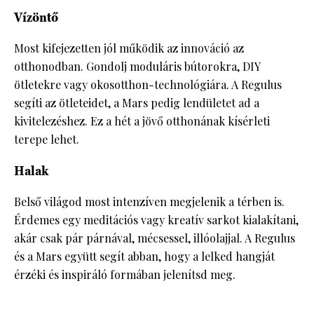
Vízöntő
Most kifejezetten jól működik az innováció az
otthonodban. Gondolj moduláris bútorokra, DIY
ötletekre vagy okosotthon-technológiára. A Regulus
segíti az ötleteidet, a Mars pedig lendületet ad a
kivitelezéshez. Ez a hét a jövő otthonának kísérleti
terepe lehet.
Halak
Belső világod most intenzíven megjelenik a térben is.
Érdemes egy meditációs vagy kreatív sarkot kialakítani,
akár csak pár párnával, mécsessel, illóolajjal. A Regulus
és a Mars együtt segít abban, hogy a lelked hangját
érzéki és inspiráló formában jelenítsd meg.