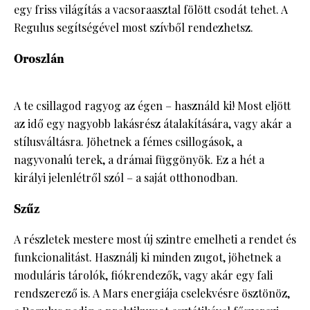
egy friss világítás a vacsoraasztal fölött csodát tehet. A
Regulus segítségével most szívből rendezhetsz.
Oroszlán
A te csillagod ragyog az égen – használd ki! Most eljött
az idő egy nagyobb lakásrész átalakítására, vagy akár a
stílusváltásra. Jöhetnek a fémes csillogások, a
nagyvonalú terek, a drámai függönyök. Ez a hét a
királyi jelenlétről szól – a saját otthonodban.
Szűz
A részletek mestere most új szintre emelheti a rendet és
funkcionalitást. Használj ki minden zugot, jöhetnek a
moduláris tárolók, fiókrendezők, vagy akár egy fali
rendszerező is. A Mars energiája cselekvésre ösztönöz,