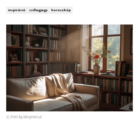
Kert és terasz
HÍRLEVÉL
inspiráció
csillagjegy
horoszkóp
© Fotó by ideogram.ai