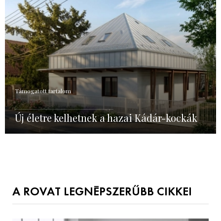
Támogatott tartalom
Új életre kelhetnek a hazai Kádár-kockák
A ROVAT LEGNÉPSZERŰBB CIKKEI