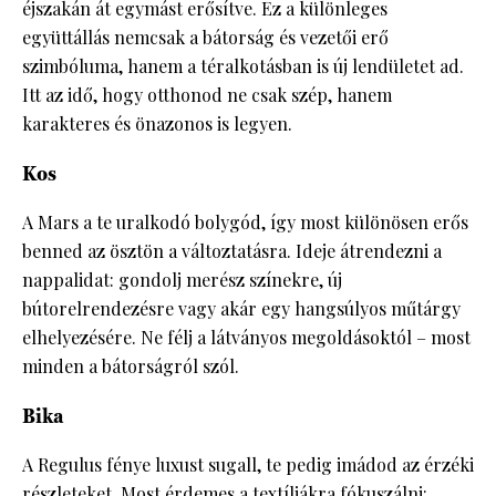
éjszakán át egymást erősítve. Ez a különleges
együttállás nemcsak a bátorság és vezetői erő
szimbóluma, hanem a téralkotásban is új lendületet ad.
Itt az idő, hogy otthonod ne csak szép, hanem
karakteres és önazonos is legyen.
Kos
A Mars a te uralkodó bolygód, így most különösen erős
benned az ösztön a változtatásra. Ideje átrendezni a
nappalidat: gondolj merész színekre, új
bútorelrendezésre vagy akár egy hangsúlyos műtárgy
elhelyezésére. Ne félj a látványos megoldásoktól – most
minden a bátorságról szól.
Bika
A Regulus fénye luxust sugall, te pedig imádod az érzéki
részleteket. Most érdemes a textíliákra fókuszálni: