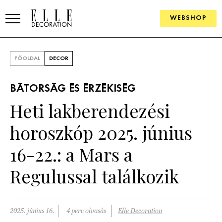
WEBSHOP
ELLE.HU
FŐOLDAL
DECOR
HÍREK
BÁTORSÁG ÉS ÉRZÉKISÉG
TRENDEK
Heti lakberendezési
SZOBÁK
horoszkóp 2025. június
Konyha
ÖTLETEK
16-22.: a Mars a
Fürdőszoba
SZÉP TEREK
Regulussal találkozik
Nappali
Szállodák és vendégházak
WEBSHOP
Hálószoba
Lakások
2025. június 16.
4 perc olvasás
Elle Decoration