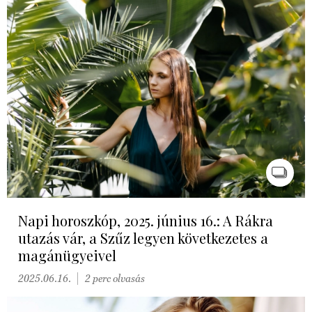
Napi horoszkóp, 2025. június 16.: A Rákra
utazás vár, a Szűz legyen következetes a
magánügyeivel
2025.06.16.
2 perc olvasás