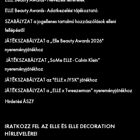
ELLE Beauty Awards - Nevezési feltételek
ELLE Beauty Awards - Adatkezelési tájékoztató.
SZABÁLYZAT a jogellenes tartalmú hozzászólások elleni
fellépésről
JÁTÉKSZABÁLYZAT a „Elle Beauty Awards 2026"
nyereményjátékhoz
JÁTÉKSZABÁLYZAT „SoMe ELLE - Calvin Klein”
nyereményjátékhoz
JÁTÉKSZABÁLYZAT az "ELLE x JYSK" játékhoz
JÁTÉKSZABÁLYZAT a „ELLE x Tweezerman” nyereményjátékhoz
Hirdetési ÁSZF
IRATKOZZ FEL AZ ELLE ÉS ELLE DECORATION
HÍRLEVELÉRE!