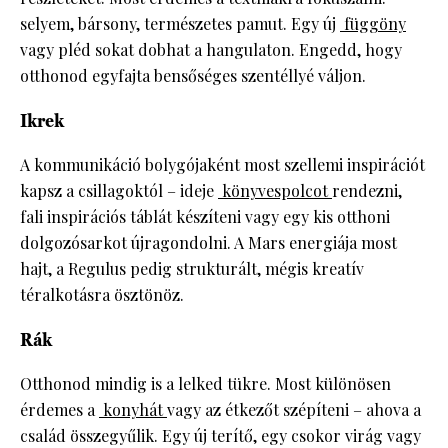
selyem, bársony, természetes pamut. Egy új
függöny
vagy pléd sokat dobhat a hangulaton. Engedd, hogy
otthonod egyfajta bensőséges szentéllyé váljon.
Ikrek
A kommunikáció bolygójaként most szellemi inspirációt
kapsz a csillagoktól – ideje
könyvespolcot
rendezni,
fali inspirációs táblát készíteni vagy egy kis otthoni
dolgozósarkot újragondolni. A Mars energiája most
hajt, a Regulus pedig strukturált, mégis kreatív
téralkotásra ösztönöz.
Rák
Otthonod mindig is a lelked tükre. Most különösen
érdemes a
konyhát
vagy az étkezőt szépíteni – ahova a
család összegyűlik. Egy új terítő, egy csokor virág vagy