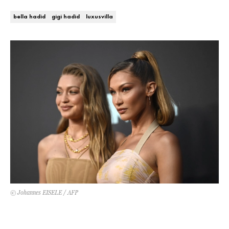
Kert és terasz
HÍRLEVÉL
bella hadid
gigi hadid
luxusvilla
© Johannes EISELE / AFP