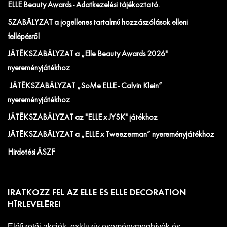
ELLE Beauty Awards - Adatkezelési tájékoztató.
SZABÁLYZAT a jogellenes tartalmú hozzászólások elleni
fellépésről
JÁTÉKSZABÁLYZAT a „Elle Beauty Awards 2026"
nyereményjátékhoz
JÁTÉKSZABÁLYZAT „SoMe ELLE - Calvin Klein”
nyereményjátékhoz
JÁTÉKSZABÁLYZAT az "ELLE x JYSK" játékhoz
JÁTÉKSZABÁLYZAT a „ELLE x Tweezerman” nyereményjátékhoz
Hirdetési ÁSZF
IRATKOZZ FEL AZ ELLE ÉS ELLE DECORATION
HÍRLEVELÉRE!
Előfizetői akciók, exkluzív eseménymeghívók és