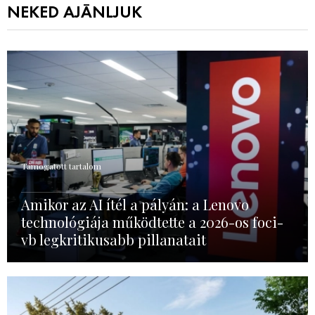
NEKED AJÁNLJUK
Támogatott tartalom
Amikor az AI ítél a pályán: a Lenovo
technológiája működtette a 2026-os foci-
vb legkritikusabb pillanatait