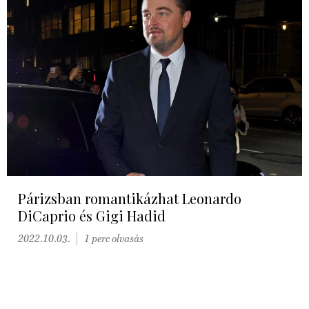
Párizsban romantikázhat Leonardo
DiCaprio és Gigi Hadid
2022.10.03.
1 perc olvasás