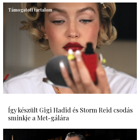
Támogatott tartalom
Így készült Gigi Hadid és Storm Reid csodás
sminkje a Met-gálára