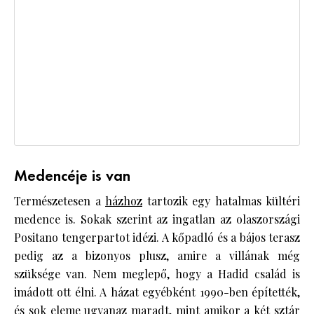
Medencéje is van
Természetesen a
házhoz
tartozik egy hatalmas kültéri
medence is. Sokak szerint az ingatlan az olaszországi
Positano tengerpartot idézi. A kőpadló és a bájos terasz
pedig az a bizonyos plusz, amire a villának még
szüksége van. Nem meglepő, hogy a Hadid család is
imádott ott élni. A házat egyébként 1990-ben építették,
és sok eleme ugyanaz maradt, mint amikor a két
sztár