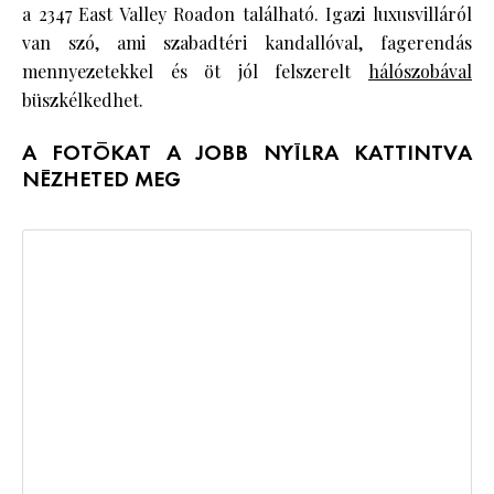
a 2347 East Valley Roadon található. Igazi luxusvilláról
van szó, ami szabadtéri kandallóval, fagerendás
mennyezetekkel és öt jól felszerelt
hálószobával
büszkélkedhet.
A FOTÓKAT A JOBB NYÍLRA KATTINTVA
NÉZHETED MEG