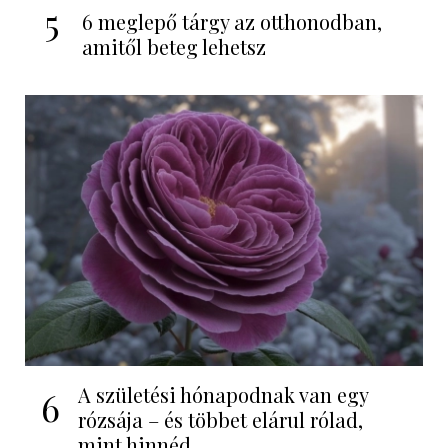
5
6 meglepő tárgy az otthonodban,
amitől beteg lehetsz
A születési hónapodnak van egy
6
rózsája – és többet elárul rólad,
mint hinnéd