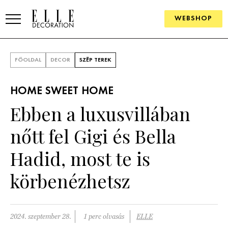
WEBSHOP
ELLE.HU
FŐOLDAL
DECOR
SZÉP TEREK
HÍREK
HOME SWEET HOME
TRENDEK
Ebben a luxusvillában
SZOBÁK
nőtt fel Gigi és Bella
Konyha
ÖTLETEK
Hadid, most te is
Fürdőszoba
SZÉP TEREK
körbenézhetsz
Nappali
Szállodák és vendégházak
WEBSHOP
Hálószoba
Lakások
2024. szeptember 28.
1 perc olvasás
ELLE