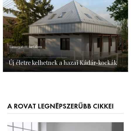
Támogatott tartalom
Új életre kelhetnek a hazai Kádár-kockák
A ROVAT LEGNÉPSZERŰBB CIKKEI