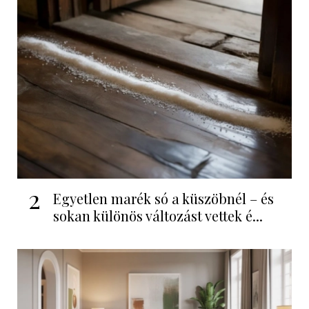
2
Egyetlen marék só a küszöbnél – és
sokan különös változást vettek é...