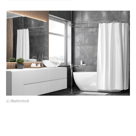
Kert és terasz
HÍRLEVÉL
© Shutterstock