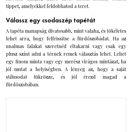
tippet, amelyekkel feldobhatod a teret.
Válassz egy csodaszép tapétát
A tapéta manapság divatosabb, mint valaha, és tökéletes
lehet arra, hogy felfrissítse a fürdőszobádat. Ha az
unalmas falakat szeretnéd eltakarni vagy csak egy
plusz színt adni a térnek remek választás lehet. Lehet
egy finom minta vagy egy merész virágos mintázat, ha
jól mutat a helyiségben. A lényeg az, hogy a saját
stílusodat tükrözze, és jól érezd magad a
fürdőszobában.