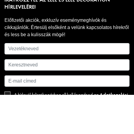
IRATKOZZ FEL AZ ELLE ÉS ELLE DECORATION
HÍRLEVELÉRE!
Előfizetői akciók, exkluzív eseménymeghívók és
cikkajánlók. Értesülj elsőként a velünk kapcsolatos hírekről
és less be a kulisszák mögé!
Adatkezelési
A hírlevél feliratkozáshoz ell kell fogadnod az
tájékoztatónkat
.
FELIRATKOZOM