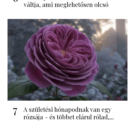
váltja, ami meglehetősen olcsó
7
A születési hónapodnak van egy
rózsája – és többet elárul rólad,...