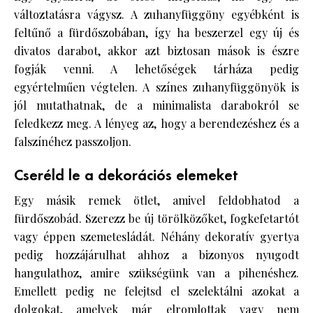
változtatásra vágysz. A zuhanyfüggöny egyébként is
feltűnő a fürdőszobában, így ha beszerzel egy új és
divatos darabot, akkor azt biztosan mások is észre
fogják venni. A lehetőségek tárháza pedig
egyértelműen végtelen. A színes zuhanyfüggönyök is
jól mutathatnak, de a minimalista darabokról se
feledkezz meg. A lényeg az, hogy a berendezéshez és a
falszínéhez passzoljon.
Cseréld le a dekorációs elemeket
Egy másik remek ötlet, amivel feldobhatod a
fürdőszobád. Szerezz be új törölközőket, fogkefetartót
vagy éppen szemetesládát. Néhány dekoratív gyertya
pedig hozzájárulhat ahhoz a bizonyos nyugodt
hangulathoz, amire szükségünk van a pihenéshez.
Emellett pedig ne felejtsd el szelektálni azokat a
dolgokat, amelyek már elromlottak vagy nem