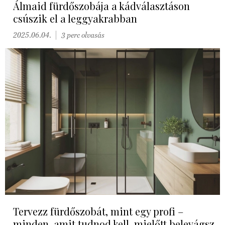
Álmaid fürdőszobája a kádválasztáson
csúszik el a leggyakrabban
2025.06.04.
3 perc olvasás
Tervezz fürdőszobát, mint egy profi –
minden, amit tudnod kell, mielőtt belevágsz