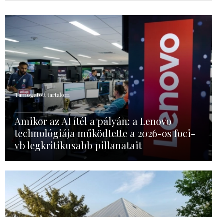
Támogatott tartalom
Amikor az AI ítél a pályán: a Lenovo
technológiája működtette a 2026-os foci-
vb legkritikusabb pillanatait