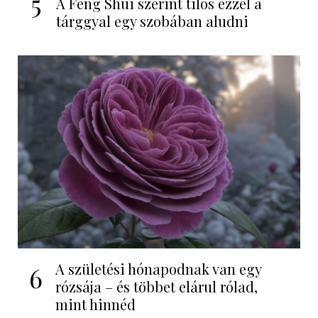
5
A Feng Shui szerint tilos ezzel a
tárggyal egy szobában aludni
A születési hónapodnak van egy
6
rózsája – és többet elárul rólad,
mint hinnéd