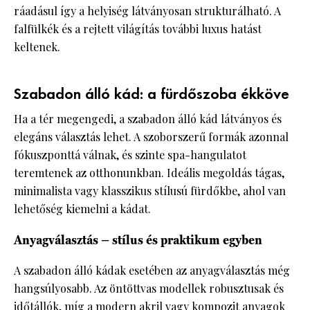
ráadásul így a helyiség látványosan strukturálható. A
falfülkék és a rejtett világítás további luxus hatást
keltenek.
Szabadon álló kád: a fürdőszoba ékköve
Ha a tér megengedi, a szabadon álló kád látványos és
elegáns választás lehet. A szoborszerű formák azonnal
fókuszponttá válnak, és szinte spa-hangulatot
teremtenek az otthonunkban. Ideális megoldás tágas,
minimalista vagy klasszikus stílusú fürdőkbe, ahol van
lehetőség kiemelni a kádat.
Anyagválasztás – stílus és praktikum egyben
A szabadon álló kádak esetében az anyagválasztás még
hangsúlyosabb. Az öntöttvas modellek robusztusak és
időtállók, míg a modern akril vagy kompozit anyagok