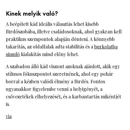
Kinek melyik való?
A beépített kád ideális választás lehet kisebb
fürdőszobába, illetve családosoknak, ahol gyakran kell
praktikus szempontok alapján dönteni. A könnyebb
takarítás, az oldalfalak adta stabilitás és a
burkolatba
simuló
kialakítás mind előny lehet.
A szabadon álló kád viszont azoknak ajánlott, akik egy
stílusos fókuszpontot szeretnének, ahol egy pohár
borral a kézben valódi élmény a fürdés. Fontos
ugyanakkor figyelembe venni a helyigényét, a
csővezetékek elhelyezését, és a karbantartás mikéntjét
is.
via