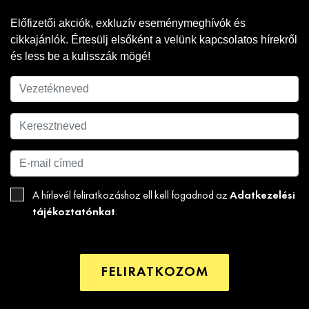
Előfizetői akciók, exkluzív eseménymeghívók és
cikkajánlók. Értesülj elsőként a velünk kapcsolatos hírekről
és less be a kulisszák mögé!
Adatkezelési
A hírlevél feliratkozáshoz ell kell fogadnod az
tájékoztatónkat
.
FELIRATKOZOM