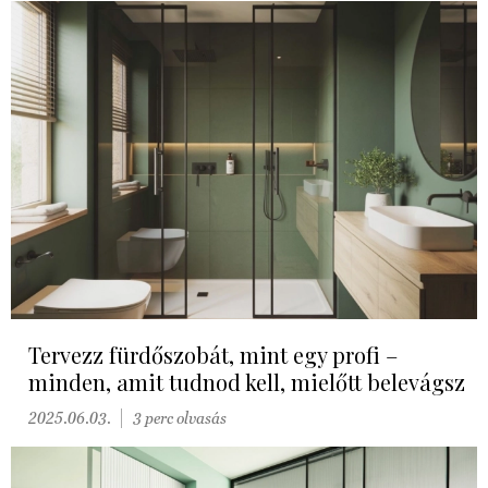
Tervezz fürdőszobát, mint egy profi –
minden, amit tudnod kell, mielőtt belevágsz
2025.06.03.
3 perc olvasás