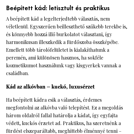
Beépített kád: letisztult és praktikus
A beépített kád a legelterjedtebb választás, nem
véletlenül. Egyszerűen beilleszthető szűkebb terekbe is,
és könnyebb hozzá illő burkolatot választani, így
harmonikusan illeszkedik a fürdőszoba összképébe.
Emellett több tárolófelületet is kialakíthatunk a
peremén, ami különösen hasznos, ha sokféle
kozmetikumot használunk vagy kisgyerkek vannak a
családban.
Kád az alkóvban – kuckó, luxusérzet
Ha beépített kádra esik a választás, érdemes
megfontolni az alkóvba való telepítést. Ez a megoldás
három oldalról fallal határolja a kádat, így egyfajta
védett, kuckós érzetet ad. Praktikus, ha szeretnénk a
fürdést elszeparáltabb, meghittebb élménnyé tenni –