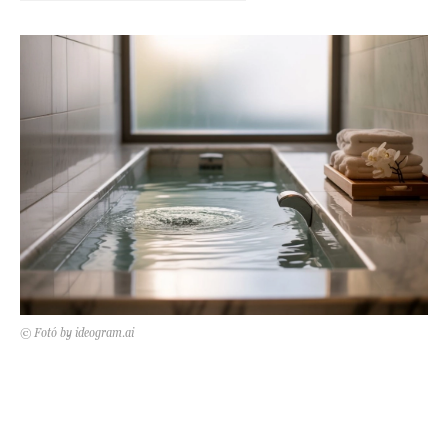
Kert és terasz
HÍRLEVÉL
© Fotó by ideogram.ai