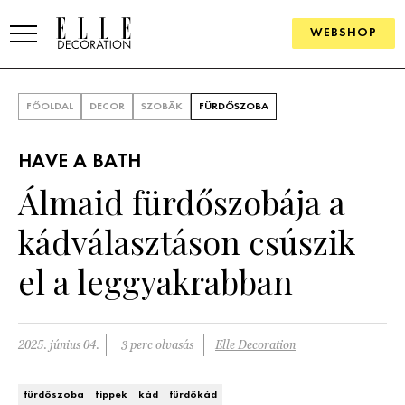
WEBSHOP
ELLE.HU
FŐOLDAL
DECOR
SZOBÁK
FÜRDŐSZOBA
HÍREK
HAVE A BATH
TRENDEK
Álmaid fürdőszobája a
SZOBÁK
kádválasztáson csúszik
Konyha
ÖTLETEK
el a leggyakrabban
Fürdőszoba
SZÉP TEREK
Nappali
Szállodák és vendégházak
2025. június 04.
3 perc olvasás
Elle Decoration
WEBSHOP
Hálószoba
Lakások
fürdőszoba
tippek
kád
fürdőkád