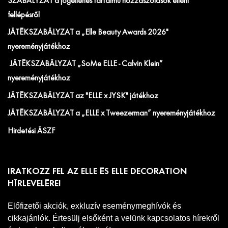
SZABÁLYZAT a jogellenes tartalmú hozzászólások elleni
fellépésről
JÁTÉKSZABÁLYZAT a „Elle Beauty Awards 2026"
nyereményjátékhoz
JÁTÉKSZABÁLYZAT „SoMe ELLE - Calvin Klein”
nyereményjátékhoz
JÁTÉKSZABÁLYZAT az "ELLE x JYSK" játékhoz
JÁTÉKSZABÁLYZAT a „ELLE x Tweezerman” nyereményjátékhoz
Hirdetési ÁSZF
IRATKOZZ FEL AZ ELLE ÉS ELLE DECORATION
HÍRLEVELÉRE!
Előfizetői akciók, exkluzív eseménymeghívók és
cikkajánlók. Értesülj elsőként a velünk kapcsolatos hírekről