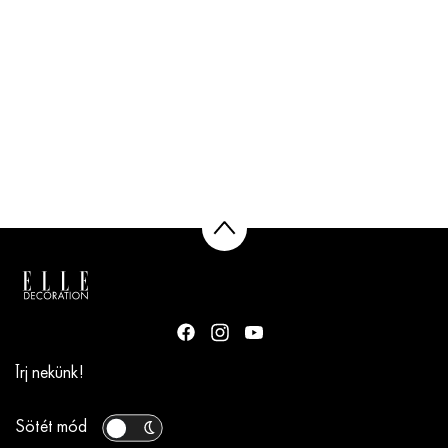
Írj nekünk!
Sötét mód