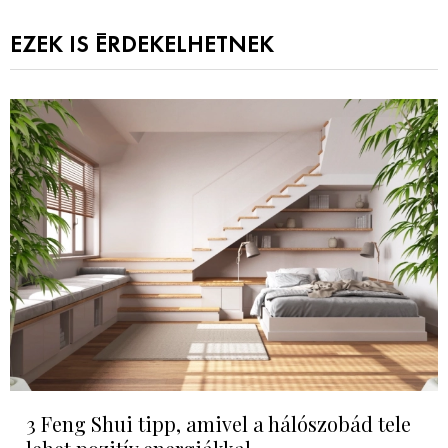
EZEK IS ÉRDEKELHETNEK
3 Feng Shui tipp, amivel a hálószobád tele