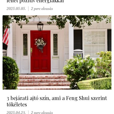
lehet pozitív energiákkal
2025.05.05.
2 perc olvasás
3 bejárati ajtó szín, ami a Feng Shui szerint
tökéletes
2025.04.23.
2 perc olvasás