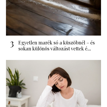
3
Egyetlen marék só a küszöbnél – és
sokan különös változást vettek é...