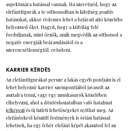
aspektusára hatással vannak. Ha szeretnéd, hogy az
elefántfigurák a te otthonodban is kifejtség pozitív
hatásukat, akkor érdemes lehet a bejárati ajtó közelébe
helyezned őket. Hagyd, hogy a külvilág felé
forduljanak, mint őrzők, amik megvédik az otthonod a
negatív energiák beáramlásától és a
szerencsétlenségtől. erősíteni.
KARRIER KÉRDÉS
Az elefántfigurákat persze a lakás egyéb pontjain is el
lehet helyezni: karrier szempontjából javasolt az
asztalra tenni, vagy egy munkasarok közelében
elhelyezni, ahol a döntéshozatalban való hatalmat
jelképezi
és új üzleti lehetőségeket nyithat meg. Az
elefántokról készült festmények is óriási hatással
lehetnek, ha egy fehér elefánt képét akasztod fel az