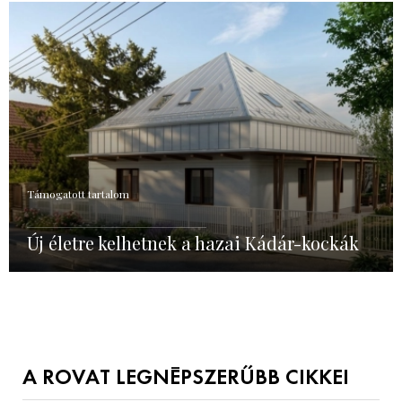
Támogatott tartalom
Új életre kelhetnek a hazai Kádár-kockák
A ROVAT LEGNÉPSZERŰBB CIKKEI