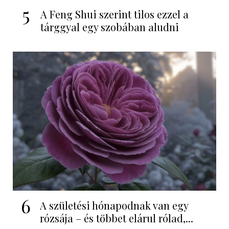
5
A Feng Shui szerint tilos ezzel a
tárggyal egy szobában aludni
6
A születési hónapodnak van egy
rózsája – és többet elárul rólad,...