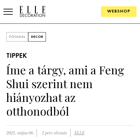
WEBSHOP
ELLE.HU
FŐOLDAL
DECOR
HÍREK
TIPPEK
TRENDEK
Íme a tárgy, ami a Feng
SZOBÁK
Shui szerint nem
Konyha
ÖTLETEK
hiányozhat az
Fürdőszoba
SZÉP TEREK
otthonodból
Nappali
Szállodák és vendégházak
WEBSHOP
Hálószoba
Lakások
2025. május 06.
2 perc olvasás
ELLE