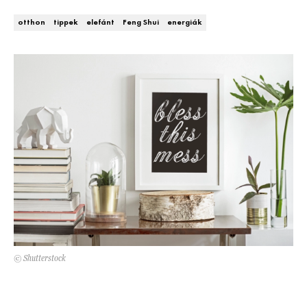
Kert és terasz
HÍRLEVÉL
otthon
tippek
elefánt
Feng Shui
energiák
© Shutterstock