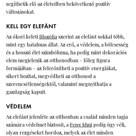
segíthetik elő az életedben bekövetkező pozitív
változásokat.
KELL EGY ELEFÁNT
Az ókori keleti
filozófia
szerint az elefánt sokkal több,
mint egy hatalmas állat. Az erő, a védelem, a bölcsesség
és a hosszú élet szimbóluma, ha pedig mint dekorációs
elem megjelenik az otthonodban – főleg figura
formájában – az felerősítheti a pozitív energiákat,
sikert hozhat, megvédheti az otthonod a
szerencsétlenségektől, valamint megnyithatja a
gazdagság kapuit.
VÉDELEM
Az elefánt jelenléte az otthonban a család minden tagja
számára védelmet biztosít, a
Feng Shui
pedig úgy véli,
olyan rezgéseket hordoz, melyek az élet minden