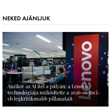
NEKED AJÁNLJUK
Támogatott tartalom
Amikor az AI ítél a pályán: a Lenovo
technológiája működtette a 2026-os foci-
vb legkritikusabb pillanatait