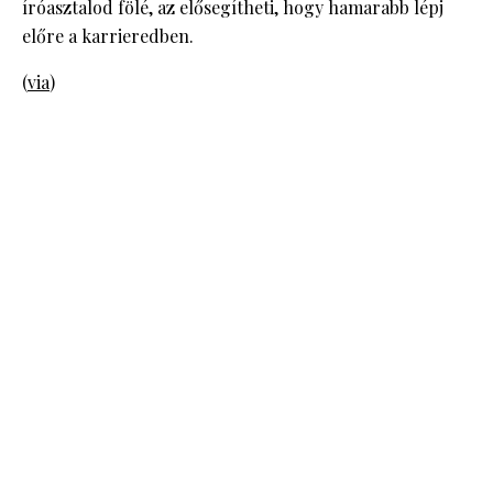
íróasztalod fölé, az elősegítheti, hogy hamarabb lépj
előre a karrieredben.
(
via
)