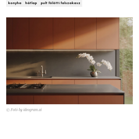
konyha
hátlap
pult fölötti falszakasz
Kert és terasz
HÍRLEVÉL
© Fotó by ideogram.ai