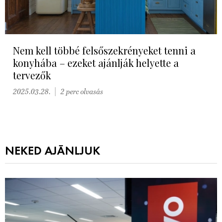
Nem kell többé felsőszekrényeket tenni a
konyhába – ezeket ajánlják helyette a
tervezők
2025.03.28.
2 perc olvasás
NEKED AJÁNLJUK