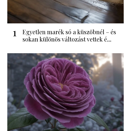
1
Egyetlen marék só a küszöbnél – és
sokan különös változást vettek é...