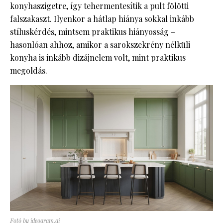
konyhaszigetre, így tehermentesítik a pult fölötti
falszakaszt. Ilyenkor a hátlap hiánya sokkal inkább
stíluskérdés, mintsem praktikus hiányosság –
hasonlóan ahhoz, amikor a sarokszekrény nélküli
konyha is inkább dizájnelem volt, mint praktikus
megoldás.
Fotó by ideogram.ai