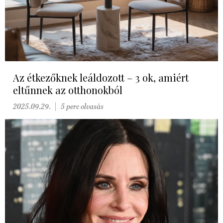
Az étkezőknek leáldozott – 3 ok, amiért
eltűnnek az otthonokból
2025.09.29.
5 perc olvasás