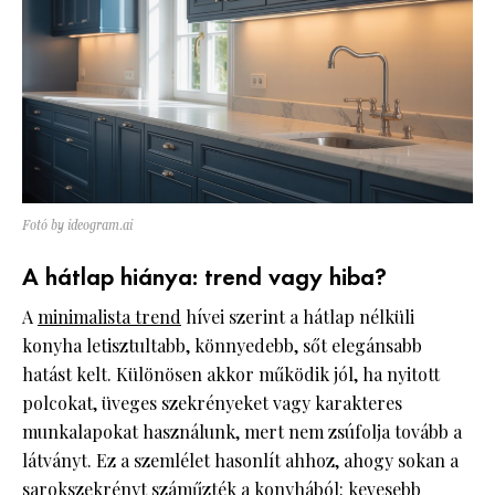
Fotó by ideogram.ai
A hátlap hiánya: trend vagy hiba?
A
minimalista trend
hívei szerint a hátlap nélküli
konyha letisztultabb, könnyedebb, sőt elegánsabb
hatást kelt. Különösen akkor működik jól, ha nyitott
polcokat, üveges szekrényeket vagy karakteres
munkalapokat használunk, mert nem zsúfolja tovább a
látványt. Ez a szemlélet hasonlít ahhoz, ahogy sokan a
sarokszekrényt száműzték a konyhából: kevesebb