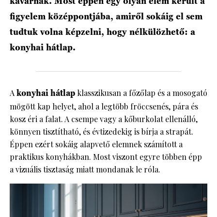
kavarnak. Most éppen egy olyan elem került a
figyelem középpontjába, amiről sokáig el sem
tudtuk volna képzelni, hogy nélkülözhető: a
konyhai hátlap.
A
konyhai hátlap
klasszikusan a főzőlap és a mosogató
mögött kap helyet, ahol a legtöbb fröccsenés, pára és
kosz éri a falat. A csempe vagy a kőburkolat ellenálló,
könnyen tisztítható, és évtizedekig is bírja a strapát.
Éppen ezért sokáig alapvető elemnek számított a
praktikus konyhákban. Most viszont egyre többen épp
a vizuális tisztaság miatt mondanak le róla.