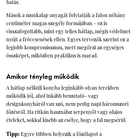
hatás.
Mások a munkalap anyagát folytatják a falon néhány
centiméter magas szegély formájában – ez is
visszafogottabb, mint egy teljes hátlap, mégis védelmet
nyújt a fröccsenések ellen. Egyes tervezők szerint ez a
legjobb kompromisszum, mert megőrzi az egységes
összképet, miközben praktikus is marad.
Amikor tényleg működik
A hátlap nélküli konyha leginkább olyan terekben
működik jól, ahol inkább bemutató- vagy
designkonyháról van szó, nem pedig napi háromszori
főzésről. Ha ritkán használsz serpenyőt vagy olajos
ételeket, sokkal kisebb az esélye, hogy a fal megsérül.
Tipp:
Egyre többen helyezik a főzőlapot a