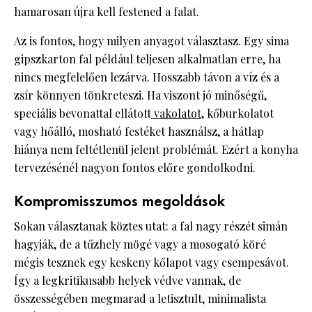
hamarosan újra kell festened a falat.
Az is fontos, hogy milyen anyagot választasz. Egy sima
gipszkarton fal például teljesen alkalmatlan erre, ha
nincs megfelelően lezárva. Hosszabb távon a víz és a
zsír könnyen tönkreteszi. Ha viszont jó minőségű,
speciális bevonattal ellátott
vakolatot
, kőburkolatot
vagy hőálló, mosható festéket használsz, a hátlap
hiánya nem feltétlenül jelent problémát. Ezért a konyha
tervezésénél nagyon fontos előre gondolkodni.
Kompromisszumos megoldások
Sokan választanak köztes utat: a fal nagy részét simán
hagyják, de a tűzhely mögé vagy a mosogató köré
mégis tesznek egy keskeny kőlapot vagy csempesávot.
Így a legkritikusabb helyek védve vannak, de
összességében megmarad a letisztult, minimalista