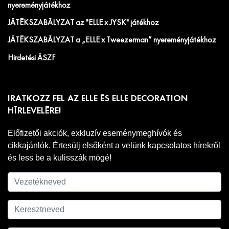
nyereményjátékhoz
JÁTÉKSZABÁLYZAT az "ELLE x JYSK" játékhoz
JÁTÉKSZABÁLYZAT a „ELLE x Tweezerman” nyereményjátékhoz
Hirdetési ÁSZF
IRATKOZZ FEL AZ ELLE ÉS ELLE DECORATION
HÍRLEVELÉRE!
Előfizetői akciók, exkluzív eseménymeghívók és
cikkajánlók. Értesülj elsőként a velünk kapcsolatos hírekről
és less be a kulisszák mögé!