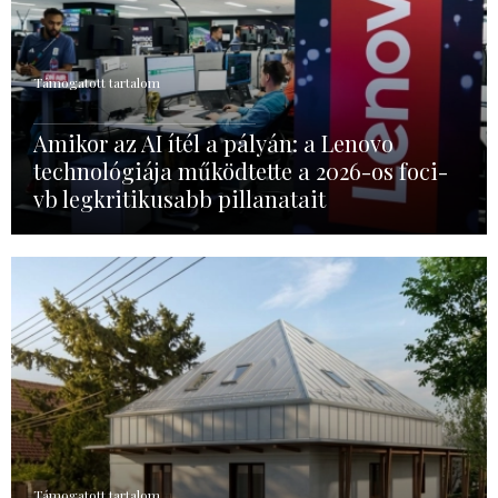
Támogatott tartalom
Amikor az AI ítél a pályán: a Lenovo
technológiája működtette a 2026-os foci-
vb legkritikusabb pillanatait
Támogatott tartalom