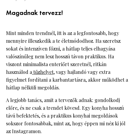
Magadnak tervezz!
Mint minden trendnél, itt is az a legfontosabb, hogy
mennyire illeszkedik a te életmódodhoz. Ha szeretsz
sokat és intenzíven főzni, a hátlap teljes elhagyása
valószínűleg nem lesz hosszú távon praktikus. Ha
viszont minimalista enteriőrt szeretnél, ritkán
használod a
tűzhelyet
, vagy hajlandó vagy extra
figyelmet fordítani a karbantartásra, akkor működhet a
hátlap nélküli megoldás.
A legjobb tanács, amit a tervezők adnak: gondolkodj
előre, és ne csak a trendet kövesd. Egy konyha hosszú
távú befektetés, és a praktikus konyhai megoldások
sokszor fontosabbak, mint az, hogy éppen mi néz ki jól
az Instagramon.