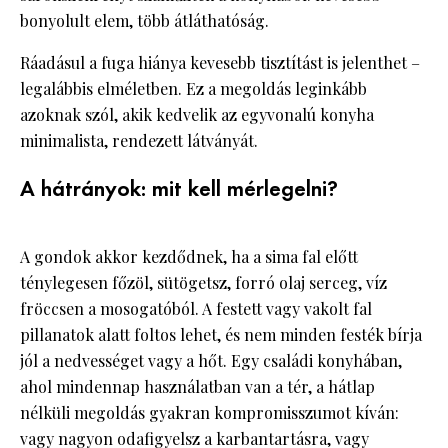
bonyolult elem, több átláthatóság.
Ráadásul a fuga hiánya kevesebb tisztítást is jelenthet –
legalábbis elméletben. Ez a megoldás leginkább
azoknak szól, akik kedvelik az egyvonalú konyha
minimalista, rendezett látványát.
A hátrányok: mit kell mérlegelni?
A gondok akkor kezdődnek, ha a sima fal előtt
ténylegesen főzöl, sütögetsz, forró olaj serceg, víz
fröccsen a mosogatóból. A festett vagy vakolt fal
pillanatok alatt foltos lehet, és nem minden festék bírja
jól a nedvességet vagy a hőt. Egy családi konyhában,
ahol mindennap használatban van a tér, a hátlap
nélküli megoldás gyakran kompromisszumot kíván:
vagy nagyon odafigyelsz a karbantartásra, vagy