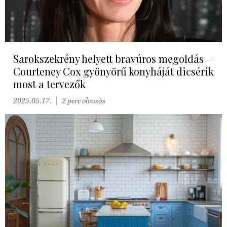
Sarokszekrény helyett bravúros megoldás –
Courteney Cox gyönyörű konyháját dicsérik
most a tervezők
2025.05.17.
2 perc olvasás