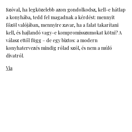
Szóval, ha legközelebb azon gondolkodsz, kell-e hátlap
a konyhába, tedd fel magadnak a kérdést: mennyit
főzöl valójában, mennyire zavar, ha a falat takarítani
kell, és hajlandó vagy-e kompromisszumokat kötni? A
válasz ettől függ – de egy biztos: a modern
konyhatervezés mindig rólad szól, és nem a múló
divatról.
Via