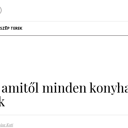
SZÉP TEREK
Szállodák és
vendégházak
Lakások
, amitől minden konyh
ik
ász Kati