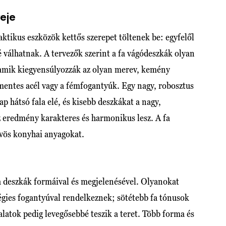
eje
aktikus eszközök kettős szerepet töltenek be: egyfelől
válhatnak. A tervezők szerint a fa vágódeszkák olyan
 amik kiegyensúlyozzák az olyan merev, kemény
mentes acél vagy a fémfogantyúk. Egy nagy, robosztus
p hátsó fala elé, és kisebb deszkákat a nagy,
 eredmény karakteres és harmonikus lesz. A fa
űvös konyhai anyagokat.
 a deszkák formáival és megjelenésével. Olyanokat
égies fogantyúval rendelkeznek; sötétebb fa tónusok
alatok pedig levegősebbé teszik a teret. Több forma és