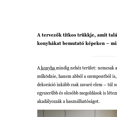
A tervezők titkos trükkje, amit tal
konyhákat bemutató képeken – m
A
konyha
mindig nehéz terület: nemcsak az 
működnie, hanem abból a szempontból is, 
dekoráció inkább csak zavaró elem – túl so
egyszerűbb és olcsóbb megoldások is létez
akadályozzák a használhatóságot.