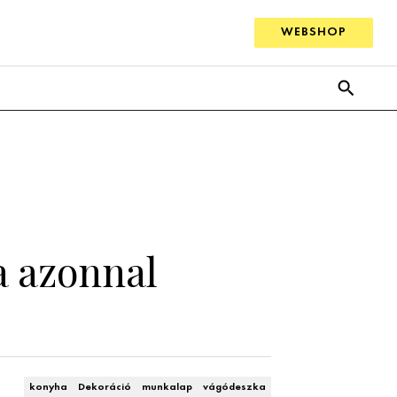
WEBSHOP
a azonnal
konyha
Dekoráció
munkalap
vágódeszka