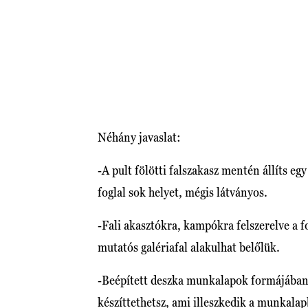
Néhány javaslat:
-A pult fölötti falszakasz mentén állíts e
foglal sok helyet, mégis látványos.
-Fali akasztókra, kampókra felszerelve a f
mutatós galériafal alakulhat belőlük.
-Beépített deszka munkalapok formájában i
készíttethetsz, ami illeszkedik a munkala