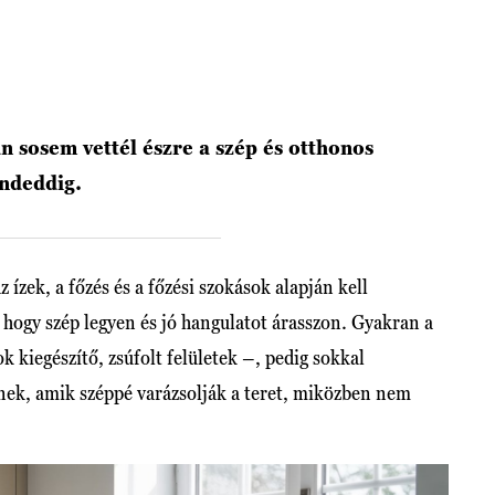
án sosem vettél észre a szép és otthonos
indeddig.
ízek, a főzés és a főzési szokások alapján kell
hogy szép legyen és jó hangulatot árasszon. Gyakran a
k kiegészítő, zsúfolt felületek –, pedig sokkal
nek, amik széppé varázsolják a teret, miközben nem