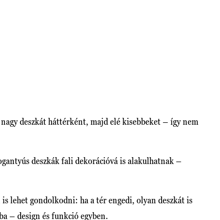
gy nagy deszkát háttérként, majd elé kisebbeket – így nem
ogantyús deszkák fali dekorációvá is alakulhatnak –
s lehet gondolkodni: ha a tér engedi, olyan deszkát is
pba – design és funkció egyben.