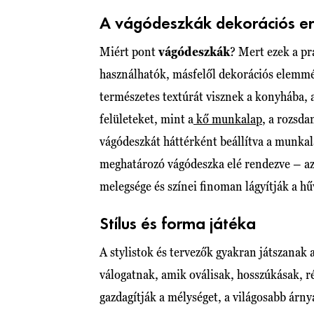
A vágódeszkák dekorációs er
Miért pont
vágódeszkák
? Mert ezek a pr
használhatók, másfelől dekorációs elemmé 
természetes textúrát visznek a konyhába,
felületeket, mint a
kő munkalap
, a rozsda
vágódeszkát háttérként beállítva a munkala
meghatározó vágódeszka elé rendezve – az
melegsége és színei finoman lágyítják a h
Stílus és forma játéka
A stylistok és tervezők gyakran játszanak
válogatnak, amik oválisak, hosszúkásak, r
gazdagítják a mélységet, a világosabb árny