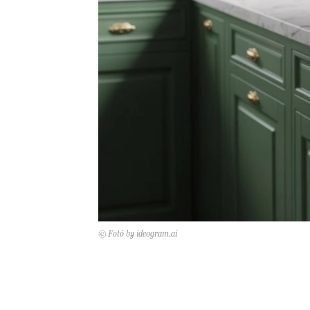
© Fotó by ideogram.ai