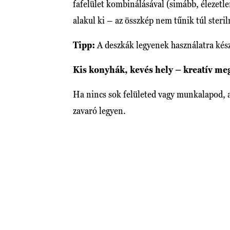
fafelület kombinálásával (simább, élezetlen
alakul ki – az összkép nem tűnik túl ster
Tipp:
A deszkák legyenek használatra kész
Kis konyhák, kevés hely – kreatív me
Ha nincs sok felületed vagy munkalapod, a
zavaró legyen.