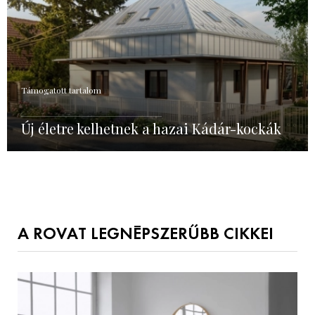
Támogatott tartalom
Új életre kelhetnek a hazai Kádár-kockák
A ROVAT LEGNÉPSZERŰBB CIKKEI