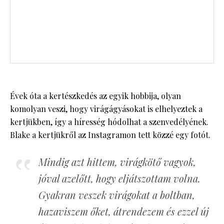
Évek óta a kertészkedés az egyik hobbija, olyan
komolyan veszi, hogy virágágyásokat is elhelyeztek a
kertjükben, így a híresség hódolhat a szenvedélyének.
Blake a kertjükről az Instagramon tett közzé egy fotót.
Mindig azt hittem, virágkötő vagyok,
jóval azelőtt, hogy eljátszottam volna.
Gyakran veszek virágokat a boltban,
hazaviszem őket, átrendezem és ezzel új