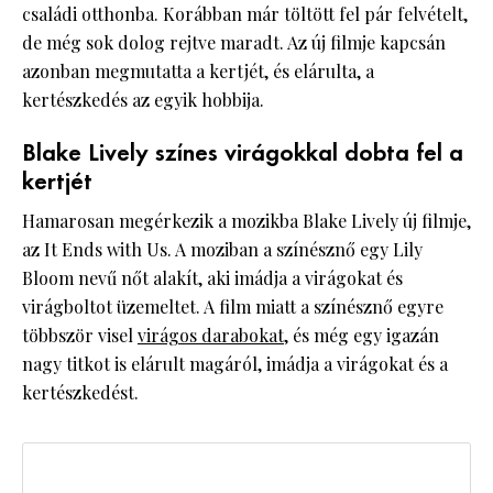
családi otthonba. Korábban már töltött fel pár felvételt,
de még sok dolog rejtve maradt. Az új filmje kapcsán
azonban megmutatta a kertjét, és elárulta, a
kertészkedés az egyik hobbija.
Blake Lively színes virágokkal dobta fel a
kertjét
Hamarosan megérkezik a mozikba Blake Lively új filmje,
az It Ends with Us. A moziban a színésznő egy Lily
Bloom nevű nőt alakít, aki imádja a virágokat és
virágboltot üzemeltet. A film miatt a színésznő egyre
többször visel
virágos darabokat
, és még egy igazán
nagy titkot is elárult magáról, imádja a virágokat és a
kertészkedést.