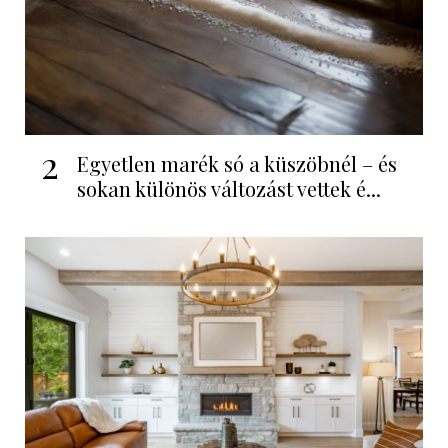
2
Egyetlen marék só a küszöbnél – és
sokan különös változást vettek é...