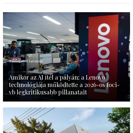
Támogatott tartalom
Amikor az AI ítél a pályán: a Lenovo
technológiája működtette a 2026-os foci-
vb legkritikusabb pillanatait