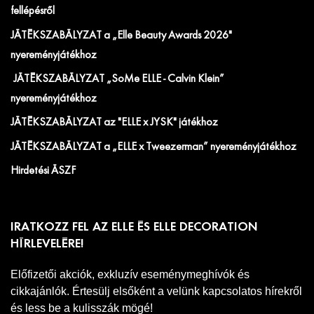
fellépésről
JÁTÉKSZABÁLYZAT a „Elle Beauty Awards 2026"
nyereményjátékhoz
JÁTÉKSZABÁLYZAT „SoMe ELLE - Calvin Klein”
nyereményjátékhoz
JÁTÉKSZABÁLYZAT az "ELLE x JYSK" játékhoz
JÁTÉKSZABÁLYZAT a „ELLE x Tweezerman” nyereményjátékhoz
Hirdetési ÁSZF
IRATKOZZ FEL AZ ELLE ÉS ELLE DECORATION
HÍRLEVELÉRE!
Előfizetői akciók, exkluzív eseménymeghívók és
cikkajánlók. Értesülj elsőként a velünk kapcsolatos hírekről
és less be a kulisszák mögé!