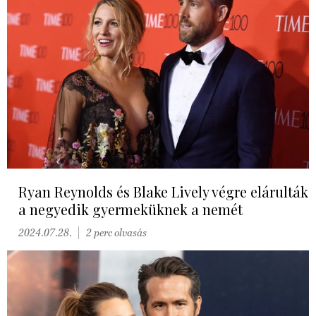
Ryan Reynolds és Blake Lively végre elárulták
a negyedik gyermeküknek a nemét
2024.07.28.
2 perc olvasás