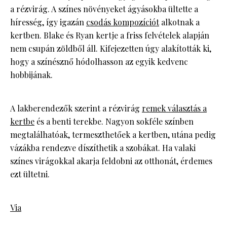
a rézvirág. A színes növényeket ágyásokba ültette a
híresség, így igazán
csodás kompozíciót
alkotnak a
kertben. Blake és Ryan kertje a friss felvételek alapján
nem csupán zöldből áll. Kifejezetten úgy alakították ki,
hogy a színésznő hódolhasson az egyik kedvenc
hobbijának.
A lakberendezők szerint a rézvirág
remek választás a
kertbe
és a benti terekbe. Nagyon sokféle színben
megtalálhatóak, termeszthetőek a kertben, utána pedig
vázákba rendezve díszíthetik a szobákat. Ha valaki
színes virágokkal akarja feldobni az otthonát, érdemes
ezt ültetni.
Via