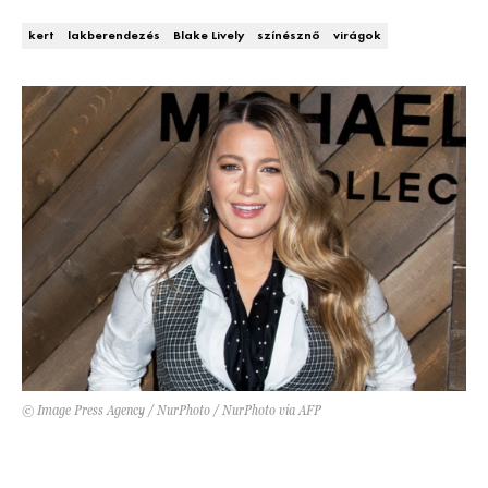
Kert és terasz
HÍRLEVÉL
kert
lakberendezés
Blake Lively
színésznő
virágok
© Image Press Agency / NurPhoto / NurPhoto via AFP