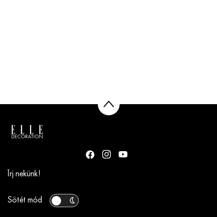
Írj nekünk!
Sötét mód