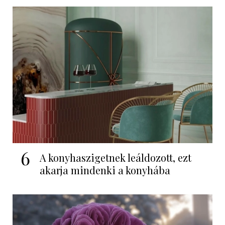
6
A konyhaszigetnek leáldozott, ezt
akarja mindenki a konyhába