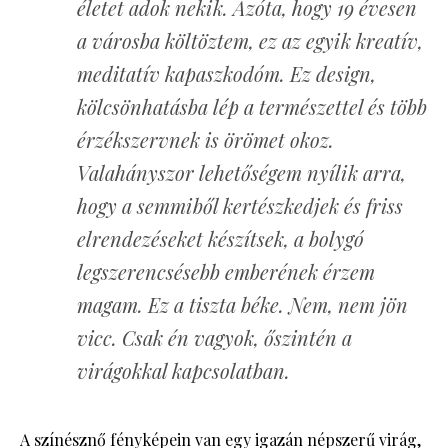
életet adok nekik. Azóta, hogy 19 évesen
a városba költöztem, ez az egyik kreatív,
meditatív kapaszkodóm. Ez design,
kölcsönhatásba lép a természettel és több
érzékszervnek is örömet okoz.
Valahányszor lehetőségem nyílik arra,
hogy a semmiből kertészkedjek és friss
elrendezéseket készítsek, a bolygó
legszerencsésebb emberének érzem
magam. Ez a tiszta béke. Nem, nem jön
vicc. Csak én vagyok, őszintén a
virágokkal kapcsolatban.
A színésznő fényképein van egy igazán népszerű virág,