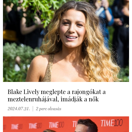
Blake Lively meglepte a rajongókat a
meztelenruhájával, imádják a nők
2024.07.31.
2 perc olvasás