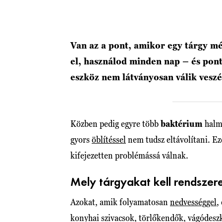
Van az a pont, amikor egy tárgy m
el, használod minden nap – és pont
eszköz nem látványosan válik vesz
Közben pedig egyre több
baktérium
halmo
gyors
öblítéssel
nem tudsz eltávolítani. E
kifejezetten problémássá válnak.
Mely tárgyakat kell rendszere
Azokat, amik folyamatosan
nedvességgel
,
konyhai szivacsok, törlőkendők, vágódesz