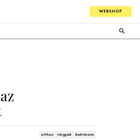
WEBSHOP
 az
t
otthon
tárgyak
baktérium