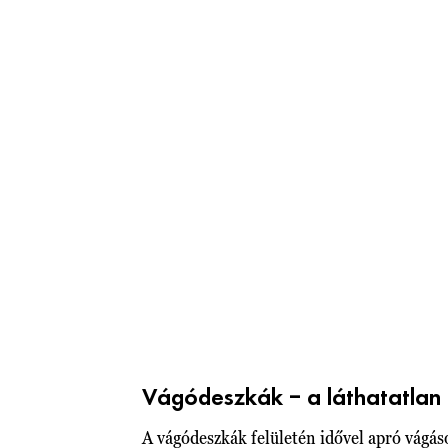
Vágódeszkák – a láthatatlan
A vágódeszkák felületén idővel apró vágá