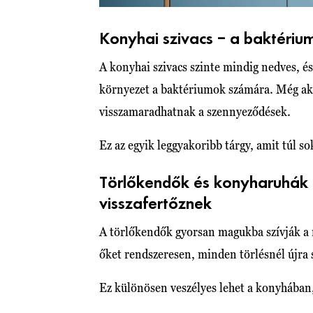
Konyhai szivacs – a baktériu
A konyhai szivacs szinte mindig nedves, é
környezet a baktériumok számára. Még akk
visszamaradhatnak a szennyeződések.
Ez az egyik leggyakoribb tárgy, amit túl s
Törlőkendők és konyharuhák 
visszafertőznek
A törlőkendők gyorsan magukba szívják a 
őket rendszeresen, minden törlésnél újra 
Ez különösen veszélyes lehet a konyhában,