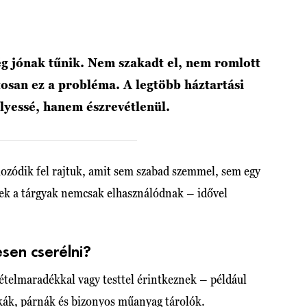
ég jónak tűnik. Nem szakadt el, nem romlott
osan ez a probléma. A legtöbb háztartási
élyessé, hanem észrevétlenül.
zódik fel rajtuk, amit sem szabad szemmel, sem egy
zek a tárgyak nemcsak elhasználódnak – idővel
sen cserélni?
 ételmaradékkal vagy testtel érintkeznek – például
kák, párnák és bizonyos műanyag tárolók.