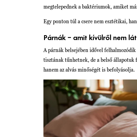
megtelepednek a baktériumok, amiket már a
Egy ponton túl a csere nem esztétikai, ha
Párnák – amit kívülről nem lát
A párnák belsejében idővel felhalmozódik 
tisztának tűnhetnek, de a belső állapotu
hanem az alvás minőségét is befolyásolja.