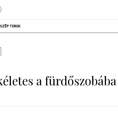
SZÉP TEREK
Szállodák és
vendégházak
Lakások
kéletes a fürdőszobáb