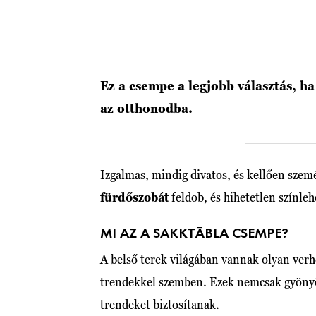
Ez a csempe a legjobb választás, ha
az otthonodba.
Izgalmas, mindig divatos, és kellően sze
fürdőszobát
feldob, és hihetetlen színle
MI AZ A SAKKTÁBLA CSEMPE?
A belső terek világában vannak olyan ver
trendekkel szemben. Ezek nemcsak gyönyörű
trendeket biztosítanak.