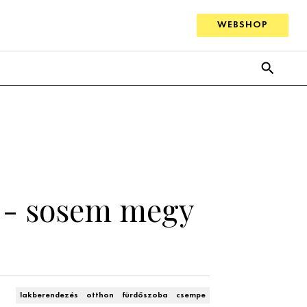
WEBSHOP
a - sosem megy
lakberendezés
otthon
fürdőszoba
csempe