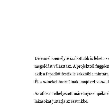
De ennél személyre szabottabb is lehet az
megoldást választasz. A projekttől függőe
akik a fapadlót festik le sakktábla mintár
Éles színeket használnak, majd ezt visszad
Az átlósan elhelyezett márványcsempéknek 
lakásokat juttatja az eszünkbe.