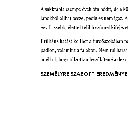
A sakktábla csempe évek óta hódít, de a kö
lapokból állhat össze, pedig ez nem igaz. A
egy frissebb, élettel telibb színnel kifeje
Brilliáns hatást kelthet a fürdőszobában p
padlón, valamint a falakon. Nem túl harsán
anélkül, hogy túlzottan leszűkítené a deko
SZEMÉLYRE SZABOTT EREDMÉNYE