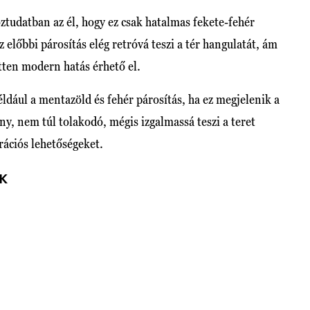
ztudatban az él, hogy ez csak hatalmas fekete-fehér
z előbbi párosítás elég retróvá teszi a tér hangulatát, ám
zetten modern hatás érhető el.
éldául a mentazöld és fehér párosítás, ha ez megjelenik a
y, nem túl tolakodó, mégis izgalmassá teszi a teret
rációs lehetőségeket.
K