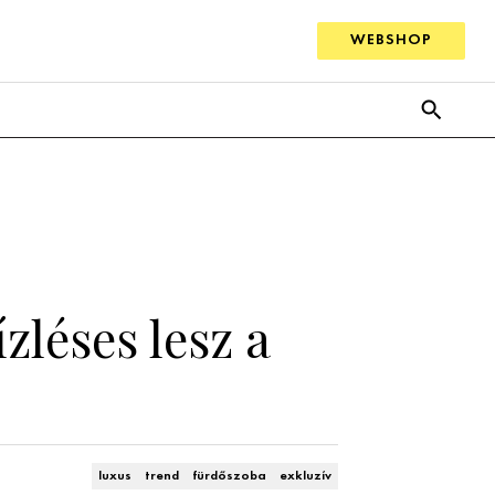
WEBSHOP
zléses lesz a
luxus
trend
fürdőszoba
exkluzív