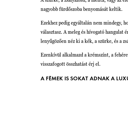
nagyobb fürdőszoba benyomását keltik.
Ezekhez pedig egyáltalán nem mindegy, hog
választasz. A meleg és hívogató hangulat é
lenyűgözően néz ki a kék, a szürke, és a zs
Ezenkívül alkalmazd a krémszínt, a fehére
visszafogott összhatást érj el.
A FÉMEK IS SOKAT ADNAK A LUX