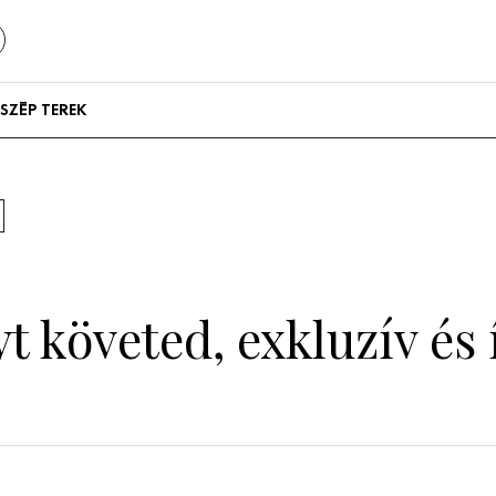
SZÉP TEREK
Szállodák és
vendégházak
Lakások
t követed, exkluzív és í