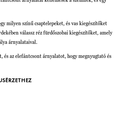
y milyen színű csaptelepeket, és vas kiegészítőket
rdekében válassz réz fürdőszobai kiegészítőket, amely
álya árnyalataival.
t, és az elefántcsont árnyalatot, hogy megnyugtató és
USÉRZETHEZ