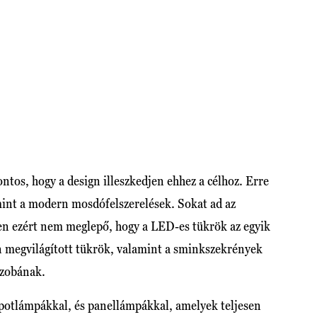
ntos, hogy a design illeszkedjen ehhez a célhoz. Erre
mint a modern mosdófelszerelések. Sokat ad az
pen ezért nem meglepő, hogy a LED-es tükrök az egyik
n megvilágított tükrök, valamint a sminkszekrények
szobának.
 spotlámpákkal, és panellámpákkal, amelyek teljesen