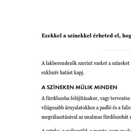
Ezekkel a színekkel érheted el, ho
A lakberendezők szerint ezeket a színeket 
exkluzív hatást kapj.
A SZÍNEKEN MÚLIK MINDEN
A fürdőszoba felújításakor, vagy tervezése
világosabb árnyalatokhoz a padló és a fal
megválasztásával az unalmas fürdőszobát r
A szürke, a zsályazöld, a menta, vagy az e