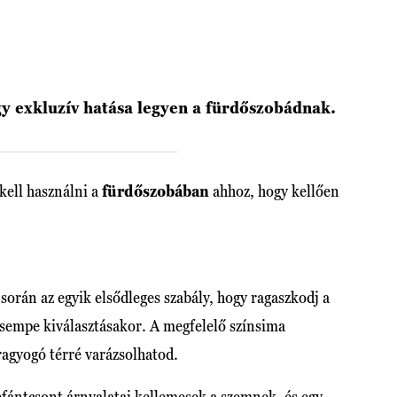
gy exkluzív hatása legyen a fürdőszobádnak.
kell használni a
fürdőszobában
ahhoz, hogy kellően
 során az egyik elsődleges szabály, hogy ragaszkodj a
icsempe kiválasztásakor. A megfelelő színsima
agyogó térré varázsolhatod.
lefántcsont árnyalatai kellemesek a szemnek, és egy