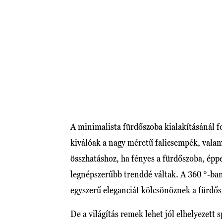
A minimalista fürdőszoba kialakításánál fo
kiválóak a nagy méretű falicsempék, vala
összhatáshoz, ha fényes a fürdőszoba, ép
legnépszerűbb trenddé váltak. A 360 °-ba
egyszerű eleganciát kölcsönöznek a fürdő
De a világítás remek lehet jól elhelyezett