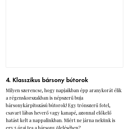
4. Klasszikus bársony bútorok
Milyen szerencse, hogy napjaikban épp aranykorát élik
a régenskorszakban is népszerű buja
bársonykárpitozású bútorok! Egy trónszerű fotel,
csavart lábas heverő vagy kanapé, azonnal előkelő
hatást kelt a nappalinkban. Miért ne járna nekünk is
egy 5 órai tea a bársony ölelésében?