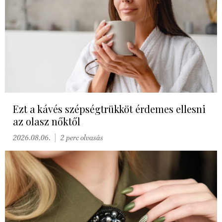
Ezt a kávés szépségtrükköt érdemes ellesni
az olasz nőktől
2026.08.06.
2 perc olvasás