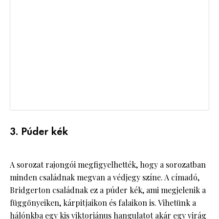
3. Púder kék
A sorozat rajongói megfigyelhették, hogy a sorozatban
minden családnak megvan a védjegy színe. A címadó,
Bridgerton családnak ez a púder kék, ami megjelenik a
függönyeiken, kárpitjaikon és falaikon is. Vihetünk a
hálónkba egy kis viktoriánus hangulatot akár egy virág