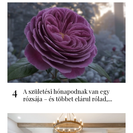
4
A születési hónapodnak van egy
rózsája – és többet elárul rólad,...