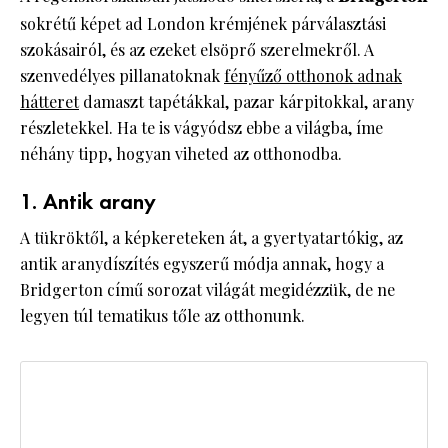
sokrétű képet ad London krémjének párválasztási
szokásairól, és az ezeket elsöprő szerelmekről. A
szenvedélyes pillanatoknak
fényűző otthonok adnak
hátteret
damaszt tapétákkal, pazar kárpitokkal, arany
részletekkel. Ha te is vágyódsz ebbe a világba, íme
néhány tipp, hogyan viheted az otthonodba.
1. Antik arany
A tükröktől, a képkereteken át, a gyertyatartókig, az
antik aranydíszítés egyszerű módja annak, hogy a
Bridgerton című sorozat világát megidézzük, de ne
legyen túl tematikus tőle az otthonunk.