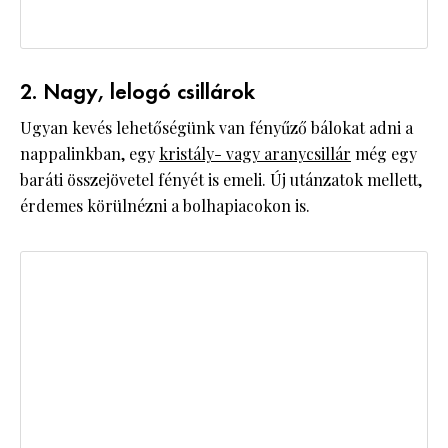
2. Nagy, lelogó csillárok
Ugyan kevés lehetőségünk van fényűző bálokat adni a
nappalinkban, egy
kristály- vagy aranycsillár
még egy
baráti összejövetel fényét is emeli. Új utánzatok mellett,
érdemes körülnézni a bolhapiacokon is.