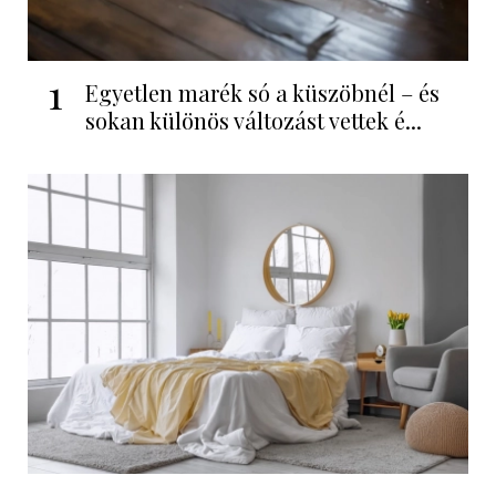
1
Egyetlen marék só a küszöbnél – és
sokan különös változást vettek é...