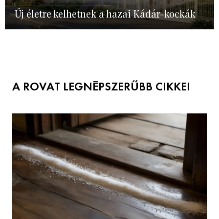
Új életre kelhetnek a hazai Kádár-kockák
A ROVAT LEGNÉPSZERŰBB CIKKEI