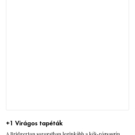
+1 Virágos tapéták
A Bridgerton sorozatban leginkább a kék-rózsaszín,