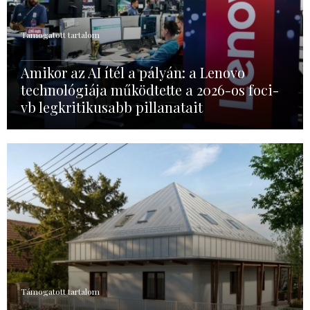
Támogatott tartalom
Amikor az AI ítél a pályán: a Lenovo
technológiája működtette a 2026-os foci-
vb legkritikusabb pillanatait
Támogatott tartalom