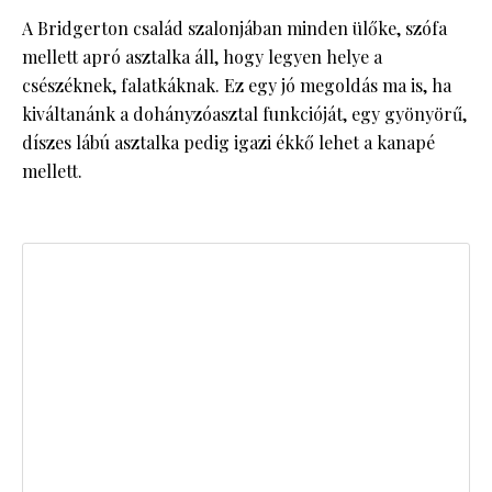
A Bridgerton család szalonjában minden ülőke, szófa
mellett apró asztalka áll, hogy legyen helye a
csészéknek, falatkáknak. Ez egy jó megoldás ma is, ha
kiváltanánk a dohányzóasztal funkcióját, egy gyönyörű,
díszes lábú asztalka pedig igazi ékkő lehet a kanapé
mellett.