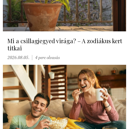
Mi a csillagjegyed virága? – A zodiákus kert
titkai
2026.08.05.
4 perc olvasás