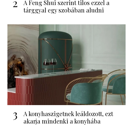
2
A Feng Shui szerint tilos ezzel a
tárggyal egy szobában aludni
3
A konyhaszigetnek leáldozott, ezt
akarja mindenki a konyhába