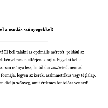
el a csodás szőnyegekkel!
! El kell találni az optimális méretét, például az
ek kényelmesen elférjenek rajta. Figyelni kell a
yorsan csúnya lesz, ha túl durvaszövésű, nem ad
a formája, legyen az kerek, aszimmetrikus vagy téglalap,
ern dizájn szőnyeg, amit érdemes fontolóra venned!