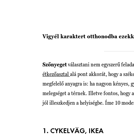
Vigyél karaktert otthonodba ezekk
Szőnyeget
választani nem egyszerű feladat
étkezőasztal
alá pont akkorát, hogy a szék
megfelelő anyagra is: ha nagyon kényes, g
melegséget a térnek. Illetve fontos, hogy 
jól illeszkedjen a helyiségbe. Íme 10 mod
1. CYKELVÄG, IKEA