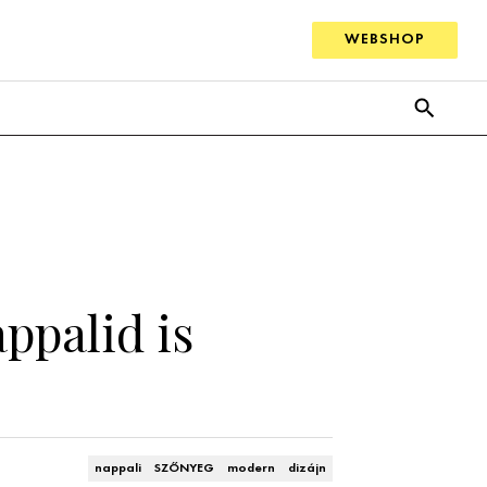
WEBSHOP
ppalid is
nappali
SZŐNYEG
modern
dizájn