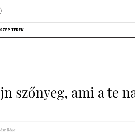
SZÉP TEREK
Szállodák és
vendégházak
Lakások
n szőnyeg, ami a te na
zász Réka