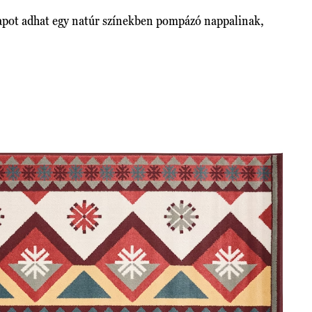
lapot adhat egy natúr színekben pompázó nappalinak,