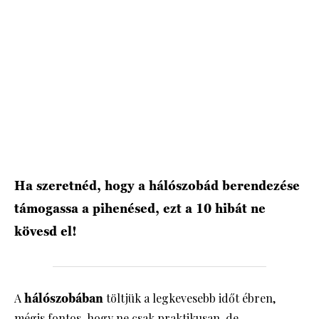
Ha szeretnéd, hogy a hálószobád berendezése
támogassa a pihenésed, ezt a 10 hibát ne
kövesd el!
A
hálószobában
töltjük a legkevesebb időt ébren,
mégis fontos, hogy ne csak praktikusan, de