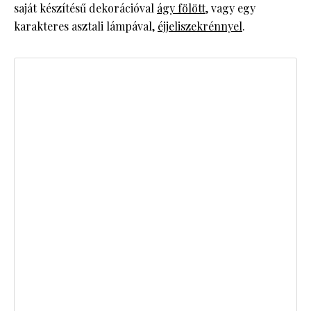
saját készítésű dekorációval
ágy fölött
, vagy egy
karakteres asztali lámpával,
éjjeliszekrénnyel
.