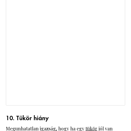
10. Tükör hiány
Megunhatatlan igazság, hogy ha egy
tükör
jól van