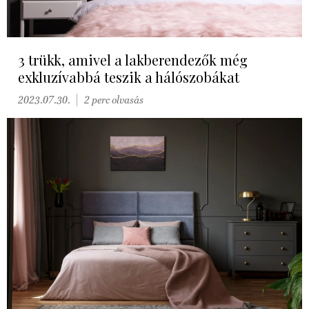
3 trükk, amivel a lakberendezők még
exkluzívabbá teszik a hálószobákat
2023.07.30.
2 perc olvasás