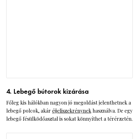
4. Lebegő bútorok kizárása
Főleg kis hálókban nagyon jó megoldást jelenthetnek a
lebegő polcok, akár
éjjeliszekrénynek
használva. De egy
lebegő fésülködőasztal is sokat könnyíthet a térérzetén.