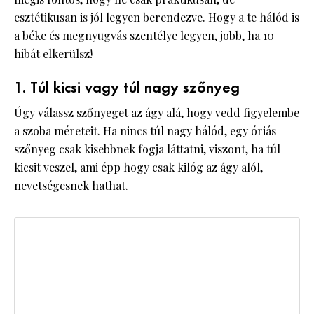
esztétikusan is jól legyen berendezve. Hogy a te hálód is
a béke és megnyugvás szentélye legyen, jobb, ha 10
hibát elkerülsz!
1. Túl kicsi vagy túl nagy szőnyeg
Úgy válassz
szőnyeget
az ágy alá, hogy vedd figyelembe
a szoba méreteit. Ha nincs túl nagy hálód, egy óriás
szőnyeg csak kisebbnek fogja láttatni, viszont, ha túl
kicsit veszel, ami épp hogy csak kilóg az ágy alól,
nevetségesnek hathat.