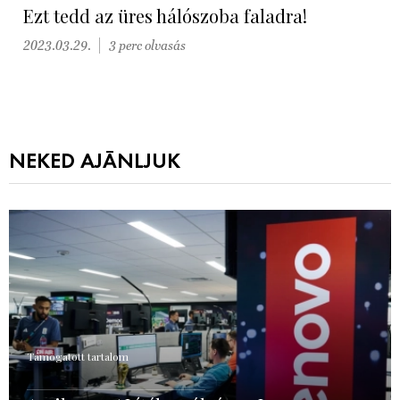
Ezt tedd az üres hálószoba faladra!
2023.03.29.
3 perc olvasás
NEKED AJÁNLJUK
Támogatott tartalom