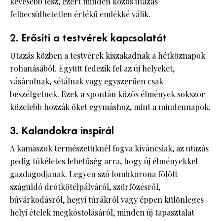
kevesebb lesz, ezért minden közös utazás
felbecsülhetetlen értékű emlékké válik.
2. Erősíti a testvérek kapcsolatát
Utazás közben a testvérek kiszakadnak a hétköznapok
rohanásából. Együtt fedezik fel az új helyeket,
vásárolnak, sétálnak vagy egyszerűen csak
beszélgetnek. Ezek a spontán közös élmények sokszor
közelebb hozzák őket egymáshoz, mint a mindennapok.
3. Kalandokra inspirál
A kamaszok természetüknél fogva kíváncsiak, az utazás
pedig tökéletes lehetőség arra, hogy új élményekkel
gazdagodjanak. Legyen szó lombkorona fölött
száguldó drótkötélpályáról, szörfözésről,
búvárkodásról, hegyi túrákról vagy éppen különleges
helyi ételek megkóstolásáról, minden új tapasztalat