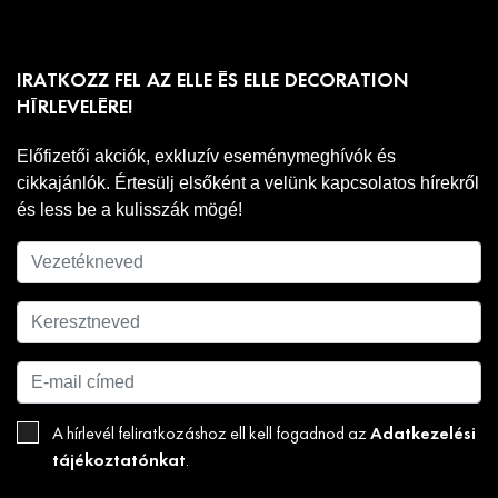
IRATKOZZ FEL AZ ELLE ÉS ELLE DECORATION
HÍRLEVELÉRE!
Előfizetői akciók, exkluzív eseménymeghívók és
cikkajánlók. Értesülj elsőként a velünk kapcsolatos hírekről
és less be a kulisszák mögé!
Adatkezelési
A hírlevél feliratkozáshoz ell kell fogadnod az
tájékoztatónkat
.