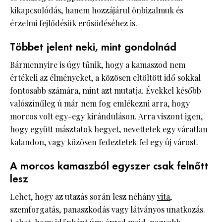
kikapcsolódás, hanem hozzájárul önbizalmuk és
érzelmi fejlődésük erősödéséhez is.
Többet jelent neki, mint gondolnád
Bármennyire is úgy tűnik, hogy a kamaszod nem
értékeli az élményeket, a közösen eltöltött idő sokkal
fontosabb számára, mint azt mutatja. Évekkel később
valószínűleg ú már nem fog emlékezni arra, hogy
morcos volt egy-egy kiránduláson. Arra viszont igen,
hogy együtt másztatok hegyet, nevettetek egy váratlan
kalandon, vagy közösen fedeztetek fel egy új várost.
A morcos kamaszból egyszer csak felnőtt
lesz
Lehet, hogy az utazás során lesz néhány
vita,
szemforgatás, panaszkodás vagy látványos unatkozás.