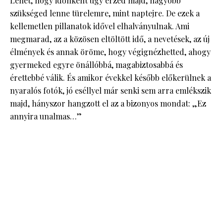
Lehet, hogy időnként úgy érzed majd, nagyobb
szükséged lenne türelemre, mint naptejre. De ezek a
kellemetlen pillanatok idővel elhalványulnak. Ami
megmarad, az a közösen eltöltött idő, a nevetések, az új
élmények és annak öröme, hogy végignézhetted, ahogy
gyermeked egyre önállóbbá, magabiztosabbá és
érettebbé válik. És amikor évekkel később előkerülnek a
nyaralós fotók, jó eséllyel már senki sem arra emlékszik
majd, hányszor hangzott el az a bizonyos mondat: „Ez
annyira unalmas…”