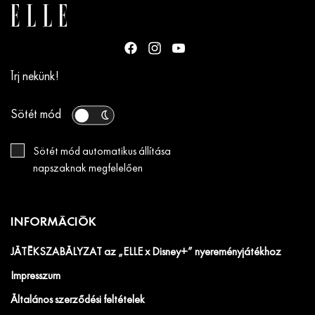
Írj nekünk!
Sötét mód
Sötét mód automatikus állítása
napszaknak megfelelően
INFORMÁCIÓK
JÁTÉKSZABÁLYZAT az „ELLE x Disney+” nyereményjátékhoz
Impresszum
Általános szerződési feltételek