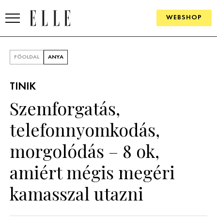
WEBSHOP
DIVAT
FŐOLDAL
ANYA
ELLE DIGITAL
TINIK
GOURMET AWARDS
Szemforgatás,
SZÉPSÉG
telefonnyomkodás,
KULTÚRA
morgolódás – 8 ok,
PSZICHÉ
amiért mégis megéri
kamasszal utazni
ÉLETMÓD
PÁRKAPCSOLAT