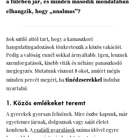
a fülében jár, és minden második mondatában
elhangzik, hogy „unalmas”?
Sok szülő attól tart, hogy a kamaszkori
hangulatingadozások tönkreteszik a közös vakációt.
Pedig a valóság ennél sokkal árnyaltabb. Igen, lesznek
szemforgatások, kisebb viták és néhány panaszkodó
megjegyzés. Mutatunk viszont 8 okot, amiért mégis
minden percét megéri, ha
tinédzserekkel
indulsz
nyartalni.
1. Közös emlékeket teremt
A gyerekek gyorsan felnőnek. Mire észbe kapunk, már
egyetemre járnak, dolgoznak vagy saját életet
kezdenek. A
családi nyaralások
száma idővel egyre