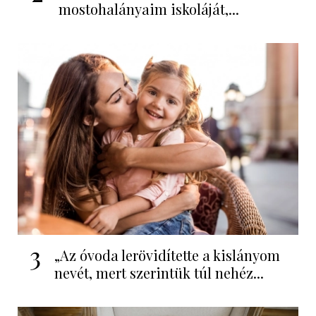
mostohalányaim iskoláját,...
3
„Az óvoda lerövidítette a kislányom
nevét, mert szerintük túl nehéz...