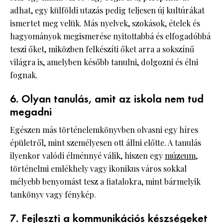
adhat, egy külföldi utazás pedig teljesen új kultúrákat
ismertet meg velük. Más nyelvek, szokások, ételek és
hagyományok megismerése nyitottabbá és elfogadóbbá
teszi őket, miközben felkészíti őket arra a sokszínű
világra is, amelyben később tanulni, dolgozni és élni
fognak.
6. Olyan tanulás, amit az iskola nem tud
megadni
Egészen más történelemkönyvben olvasni egy híres
épületről, mint személyesen ott állni előtte. A tanulás
ilyenkor valódi élménnyé válik, hiszen egy
múzeum,
történelmi emlékhely vagy ikonikus város sokkal
mélyebb benyomást tesz a fiatalokra, mint bármelyik
tankönyv vagy fénykép.
7. Fejleszti a kommunikációs készségeket