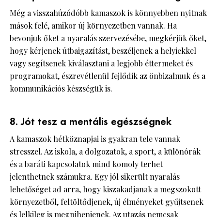
Még a visszahúzódóbb kamaszok is könnyebben nyitnak
mások felé, amikor új környezetben vannak. Ha
bevonjuk őket a nyaralás szervezésébe, megkérjük őket,
hogy kérjenek útbaigazítást, beszéljenek a helyiekkel
vagy segítsenek kiválasztani a legjobb éttermeket és
programokat, észrevétlenül fejlődik az önbizalmuk és a
kommunikációs készségük is.
8. Jót tesz a mentális egészségnek
A kamaszok hétköznapjai is gyakran tele vannak
stresszel. Az iskola, a dolgozatok, a sport, a különórák
és a baráti kapcsolatok mind komoly terhet
jelenthetnek számukra. Egy jól sikerült nyaralás
lehetőséget ad arra, hogy kiszakadjanak a megszokott
környezetből, feltöltődjenek, új élményeket gyűjtsenek
és lelkileg is megpihenjenek. Az utazás nemcsak