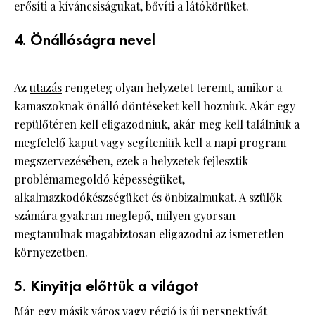
erősíti a kíváncsiságukat, bővíti a látókörüket.
4. Önállóságra nevel
Az
utazás
rengeteg olyan helyzetet teremt, amikor a
kamaszoknak önálló döntéseket kell hozniuk. Akár egy
repülőtéren kell eligazodniuk, akár meg kell találniuk a
megfelelő kaput vagy segíteniük kell a napi program
megszervezésében, ezek a helyzetek fejlesztik
problémamegoldó képességüket,
alkalmazkodókészségüket és önbizalmukat. A szülők
számára gyakran meglepő, milyen gyorsan
megtanulnak magabiztosan eligazodni az ismeretlen
környezetben.
5. Kinyitja előttük a világot
Már egy másik város vagy régió is új perspektívát