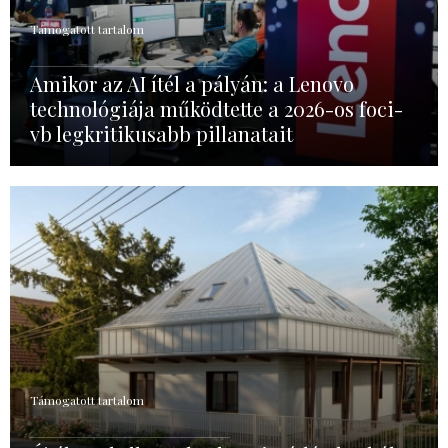
Támogatott tartalom
Amikor az AI ítél a pályán: a Lenovo
technológiája működtette a 2026-os foci-
vb legkritikusabb pillanatait
Támogatott tartalom