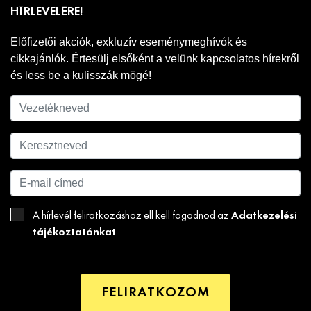
HÍRLEVELÉRE!
Előfizetői akciók, exkluzív eseménymeghívók és
cikkajánlók. Értesülj elsőként a velünk kapcsolatos hírekről
és less be a kulisszák mögé!
Adatkezelési
A hírlevél feliratkozáshoz ell kell fogadnod az
tájékoztatónkat
.
FELIRATKOZOM