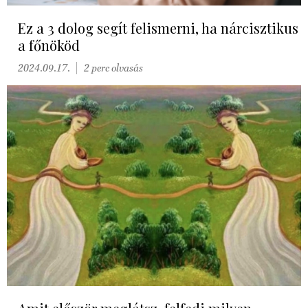
Ez a 3 dolog segít felismerni, ha nárcisztikus
a főnököd
2024.09.17.
2 perc olvasás