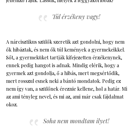
jellemző rájuk. Lássuk, melyek a leggyakoribbak!
Túl érzékeny vagy!
A nárcisztikus szülők szeretik azt gondolni, hogy nem
ők hibáztak, és nem ők túl kemények a gyermekeikkel.
Sőt, a gyermeküket tartják kifejezetten érzékenynek,
ennek pedig hangot is adnak. Mindig elérik, hogy a
gyermek azt gondolja, ő a hibás, mert megsértődik,
mert rosszul esnek neki a bántó mondatok. Pedig ez
nem így van, a szülőnek éreznie kellene, hol a határ. Mi
az ami tényleg nevel, és mi az, ami már csak fájdalmat
okoz.
Soha nem mondtam ilyet!