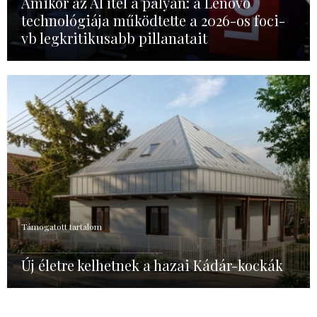
Amikor az AI ítél a pályán: a Lenovo
technológiája működtette a 2026-os foci-
vb legkritikusabb pillanatait
Támogatott tartalom
Új életre kelhetnek a hazai Kádár-kockák