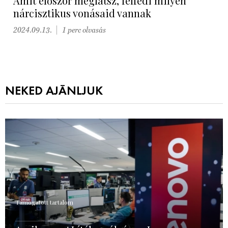
Amit először meglátsz, felfedi milyen
nárcisztikus vonásaid vannak
2024.09.13.
1 perc olvasás
NEKED AJÁNLJUK
Támogatott tartalom