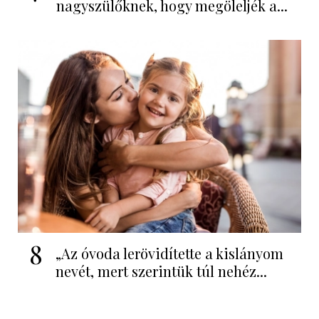
nagyszülőknek, hogy megöleljék a...
8
„Az óvoda lerövidítette a kislányom
nevét, mert szerintük túl nehéz...