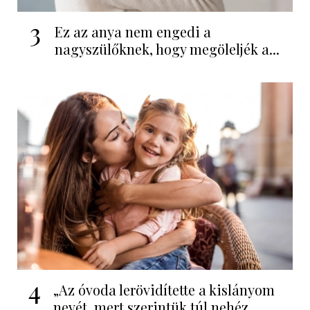
3
Ez az anya nem engedi a
nagyszülőknek, hogy megöleljék a...
4
„Az óvoda lerövidítette a kislányom
nevét, mert szerintük túl nehéz...