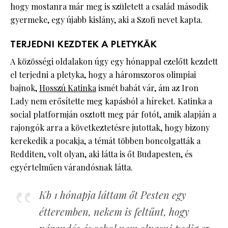
hogy mostanra már meg is született a család második
gyermeke, egy újabb kislány, aki a Szofi nevet kapta.
TERJEDNI KEZDTEK A PLETYKÁK
A közösségi oldalakon úgy egy hónappal ezelőtt kezdett
el terjedni a pletyka, hogy a háromszoros olimpiai
bajnok,
Hosszú Katinka
ismét babát vár, ám az Iron
Lady nem erősítette meg kapásból a híreket. Katinka a
social platformján osztott meg pár fotót, amik alapján a
rajongók arra a következtetésre jutottak, hogy bizony
kerekedik a pocakja, a témát többen boncolgatták a
Redditen, volt olyan, aki látta is őt Budapesten, és
egyértelműen várandósnak látta.
Kb 1 hónapja láttam őt Pesten egy
étteremben, nekem is feltűnt, hogy