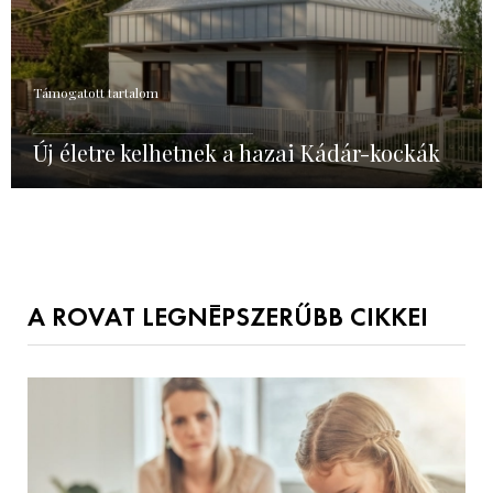
Támogatott tartalom
Új életre kelhetnek a hazai Kádár-kockák
A ROVAT LEGNÉPSZERŰBB CIKKEI