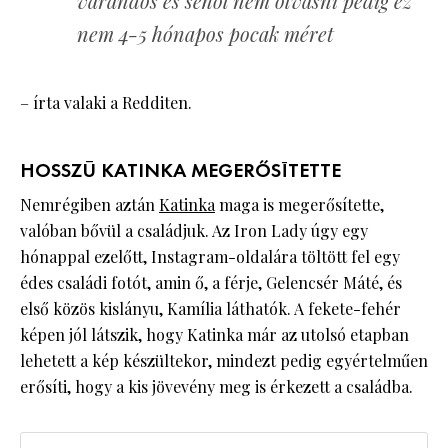
várandós és sehol nem olvasni pedig ez
nem 4-5 hónapos pocak méret
– írta valaki a Redditen.
HOSSZÚ KATINKA MEGERŐSÍTETTE
Nemrégiben aztán
Katinka
maga is megerősítette,
valóban bővül a családjuk. Az Iron Lady úgy egy
hónappal ezelőtt, Instagram-oldalára töltött fel egy
édes családi fotót, amin ő, a férje, Gelencsér Máté, és
első közös kislányu, Kamília láthatók. A fekete-fehér
képen jól látszik, hogy Katinka már az utolsó etapban
lehetett a kép készültekor, mindezt pedig egyértelműen
erősíti, hogy a kis jövevény meg is érkezett a családba.