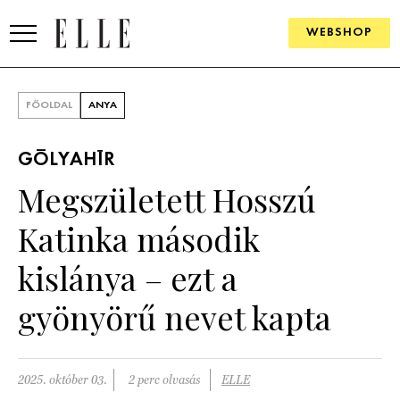
WEBSHOP
DIVAT
FŐOLDAL
ANYA
ELLE DIGITAL
GÓLYAHÍR
GOURMET AWARDS
Megszületett Hosszú
SZÉPSÉG
Katinka második
KULTÚRA
kislánya – ezt a
PSZICHÉ
gyönyörű nevet kapta
ÉLETMÓD
2025. október 03.
2 perc olvasás
ELLE
PÁRKAPCSOLAT