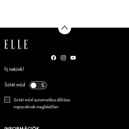
Írj nekünk!
Sötét mód
Sötét mód automatikus állítása
napszaknak megfelelően