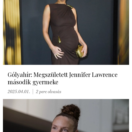
Gólyahír: Megszületett Jennifer Lawrence
második gyermeke
2025.04.01.
2 perc olvasás