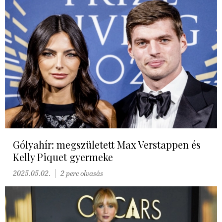
Gólyahír: megszületett Max Verstappen és
Kelly Piquet gyermeke
2025.05.02.
2 perc olvasás