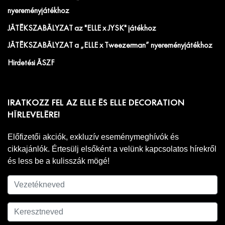
nyereményjátékhoz
JÁTÉKSZABÁLYZAT az "ELLE x JYSK" játékhoz
JÁTÉKSZABÁLYZAT a „ELLE x Tweezerman” nyereményjátékhoz
Hirdetési ÁSZF
IRATKOZZ FEL AZ ELLE ÉS ELLE DECORATION
HÍRLEVELÉRE!
Előfizetői akciók, exkluzív eseménymeghívók és
cikkajánlók. Értesülj elsőként a velünk kapcsolatos hírekről
és less be a kulisszák mögé!