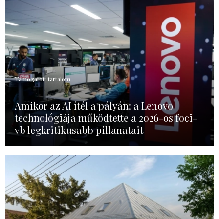
Támogatott tartalom
Amikor az AI ítél a pályán: a Lenovo
technológiája működtette a 2026-os foci-
vb legkritikusabb pillanatait