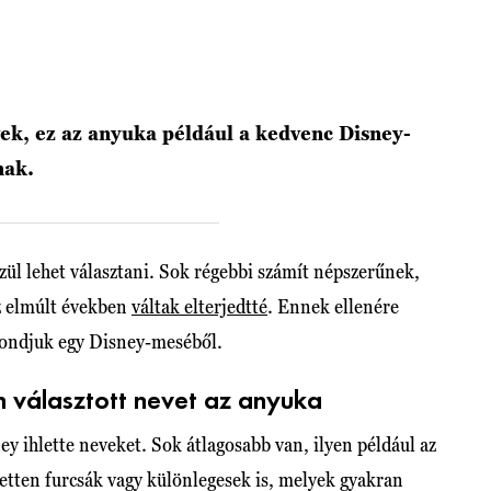
ek, ez az anyuka például a kedvenc Disney-
nak.
ül lehet választani. Sok régebbi számít népszerűnek,
az elmúlt években
váltak elterjedtté
. Ennek ellenére
mondjuk egy Disney-meséből.
n választott nevet az anyuka
y ihlette neveket. Sok átlagosabb van, ilyen például az
zetten furcsák vagy különlegesek is, melyek gyakran