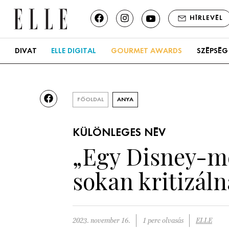
HÍRLEVÉL
DIVAT
ELLE DIGITAL
GOURMET AWARDS
SZÉPSÉG
FŐOLDAL
ANYA
KÜLÖNLEGES NÉV
„Egy Disney-me
sokan kritizál
2023. november 16.
1 perc olvasás
ELLE