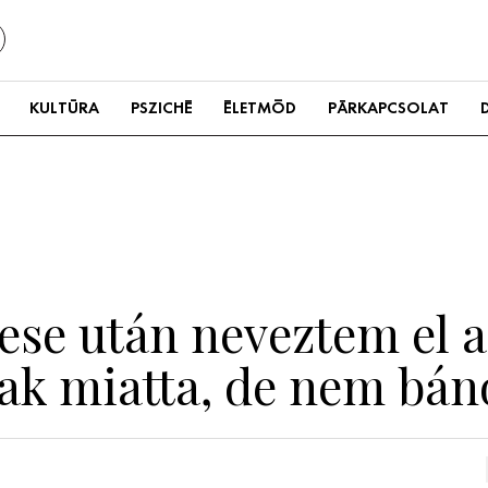
KULTÚRA
PSZICHÉ
ÉLETMÓD
PÁRKAPCSOLAT
se után neveztem el a
nak miatta, de nem bá