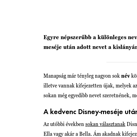
Egyre népszerűbb a különleges nev
meséje után adott nevet a kislányá
Manapság már tényleg nagyon sok
név
köz
illetve vannak kifejezetten újak, melyek 
sokan még egyedibb nevet szeretnének, 
A kedvenc Disney-meséje utá
Az utóbbi években
sokan választanak
Disne
Ella vagy akár a Bella. Ám akadnak kifeje