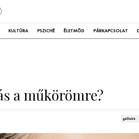
KULTÚRA
PSZICHÉ
ÉLETMÓD
PÁRKAPCSOLAT
iás a műkörömre?
géllakk