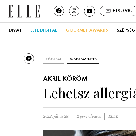
HÍRLEVÉL
DIVAT
ELLE DIGITAL
GOURMET AWARDS
SZÉPSÉG
FŐOLDAL
MINDENMENTES
AKRIL KÖRÖM
Lehetsz allerg
2022. július 28.
2 perc olvasás
ELLE