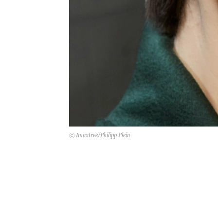
© Imaxtree/Philipp Plein