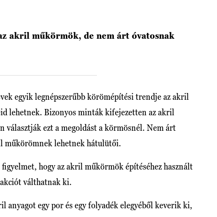
z akril műkörmök, de nem árt óvatosnak
évek egyik legnépszerűbb körömépítési trendje az akril
id lehetnek. Bizonyos minták kifejezetten az akril
n választják ezt a megoldást a körmösnél. Nem árt
ril műkörömnek lehetnek hátulütői.
a figyelmet, hogy az akril műkörmök építéséhez használt
eakciót válthatnak ki.
il anyagot egy por és egy folyadék elegyéből keverik ki,