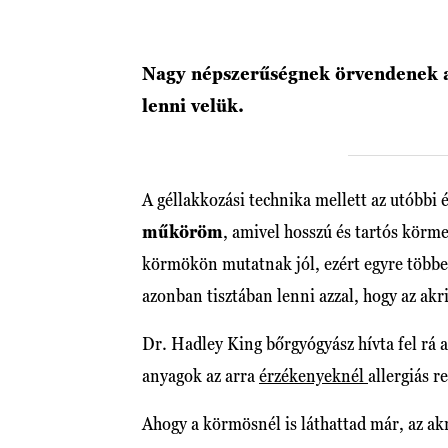
Nagy népszerűségnek örvendenek a
lenni velük.
A géllakkozási technika mellett az utóbbi 
műköröm
, amivel hosszú és tartós körme
körmökön mutatnak jól, ezért egyre többe
azonban tisztában lenni azzal, hogy az ak
Dr. Hadley King bőrgyógyász hívta fel rá 
anyagok az arra
érzékenyeknél
allergiás r
Ahogy a körmösnél is láthattad már, az akr