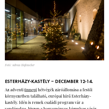
Fotó: ndreas Hafenscher
ESTERHÁZY-KASTÉLY – DECEMBER 12-14.
Az adventi
ünnepi
hétvégék záróállomása a festői
környezetben található, európai hírű Esterházy-
kastély. Idén is remek családi program vár a
vendégekre, hiszen a hagyományos kézműves vásár