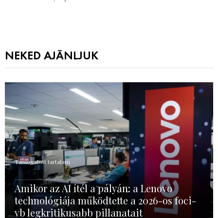
NEKED AJÁNLJUK
Támogatott tartalom
Amikor az AI ítél a pályán: a Lenovo
technológiája működtette a 2026-os foci-
vb legkritikusabb pillanatait