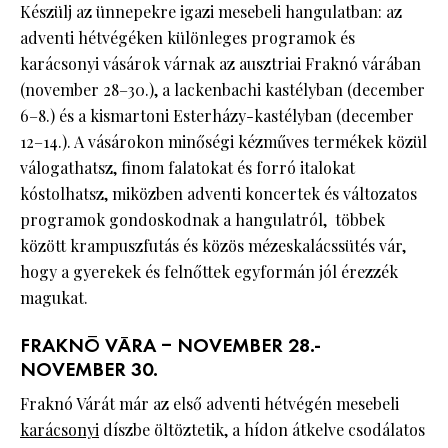
Készülj az ünnepekre igazi mesebeli hangulatban: az
adventi hétvégéken különleges programok és
karácsonyi vásárok várnak az ausztriai Fraknó várában
(november 28–30.), a lackenbachi kastélyban (december
6–8.) és a kismartoni Esterházy-kastélyban (december
12–14.). A vásárokon minőségi kézműves termékek közül
válogathatsz, finom falatokat és forró italokat
kóstolhatsz, miközben adventi koncertek és változatos
programok gondoskodnak a hangulatról, többek
között krampuszfutás és közös mézeskalácssütés vár,
hogy a gyerekek és felnőttek egyformán jól érezzék
magukat.
FRAKNÓ VÁRA – NOVEMBER 28.-
NOVEMBER 30.
Fraknó Várát már az első adventi hétvégén mesebeli
karácsonyi
díszbe öltöztetik, a hídon átkelve csodálatos