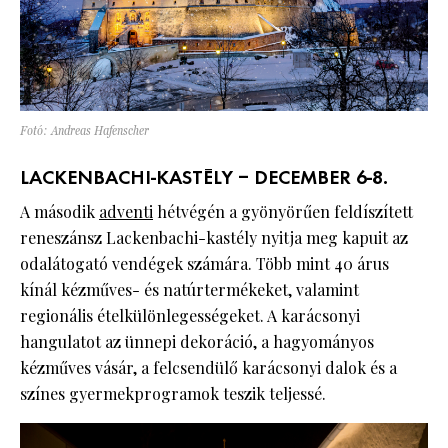
Fotó: Andreas Hafenscher
LACKENBACHI-KASTÉLY – DECEMBER 6-8.
A második
adventi
hétvégén a gyönyörűen feldíszített
reneszánsz Lackenbachi-kastély nyitja meg kapuit az
odalátogató vendégek számára. Több mint 40 árus
kínál kézműves- és natúrtermékeket, valamint
regionális ételkülönlegességeket. A karácsonyi
hangulatot az ünnepi dekoráció, a hagyományos
kézműves vásár, a felcsendülő karácsonyi dalok és a
színes gyermekprogramok teszik teljessé.