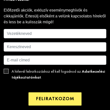
Előfizetői akciók, exkluzív eseménymeghívók és
cikkajánlók. Értesülj elsőként a velünk kapcsolatos hírekről
és less be a kulisszák mögé!
Adatkezelési
A hírlevél feliratkozáshoz ell kell fogadnod az
tájékoztatónkat
.
FELIRATKOZOM