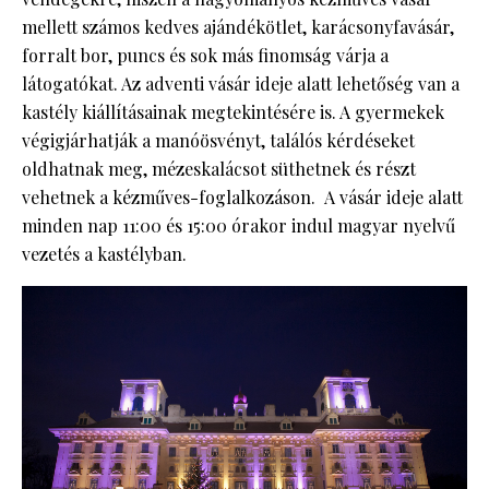
mellett számos kedves ajándékötlet, karácsonyfavásár,
forralt bor, puncs és sok más finomság várja a
látogatókat. Az adventi vásár ideje alatt lehetőség van a
kastély kiállításainak megtekintésére is. A gyermekek
végigjárhatják a manóösvényt, találós kérdéseket
oldhatnak meg, mézeskalácsot süthetnek és részt
vehetnek a kézműves-foglalkozáson. A vásár ideje alatt
minden nap 11:00 és 15:00 órakor indul magyar nyelvű
vezetés a kastélyban.