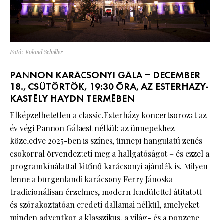
Fotó: Roland Schuller
PANNON KARÁCSONYI GÁLA – DECEMBER
18., CSÜTÖRTÖK, 19:30 ÓRA, AZ ESTERHÁZY-
KASTÉLY HAYDN TERMÉBEN
Elképzelhetetlen a classic.Esterházy koncertsorozat az
év végi Pannon Gálaest nélkül: az
ünnepekhez
közeledve 2025-ben is színes, ünnepi hangulatú zenés
csokorral örvendezteti meg a hallgatóságot – és ezzel a
programkínálattal kitűnő karácsonyi ajándék is. Milyen
lenne a burgenlandi karácsony Ferry Jánoska
tradicionálisan érzelmes, modern lendülettel átitatott
és szórakoztatóan eredeti dallamai nélkül, amelyeket
minden adventkor a klasszikus, a világ- és a popzene