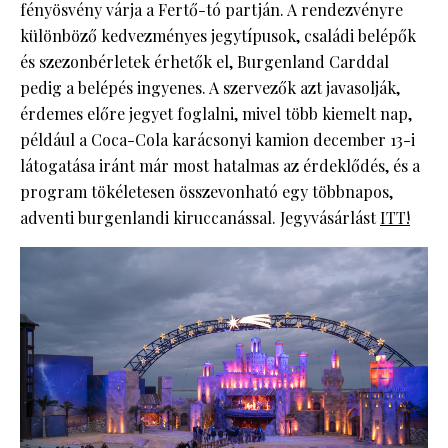
fényösvény várja a Fertő-tó partján. A rendezvényre
különböző kedvezményes jegytípusok, családi belépők
és szezonbérletek érhetők el, Burgenland Carddal
pedig a belépés ingyenes. A szervezők azt javasolják,
érdemes előre jegyet foglalni, mivel több kiemelt nap,
például a Coca-Cola karácsonyi kamion december 13-i
látogatása iránt már most hatalmas az érdeklődés, és a
program tökéletesen összevonható egy többnapos,
adventi burgenlandi kiruccanással. Jegyvásárlást
ITT!