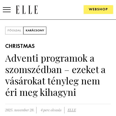
WEBSHOP
DIVAT
FŐOLDAL
KARÁCSONY
ELLE DIGITAL
CHRISTMAS
GOURMET AWARDS
Adventi programok a
SZÉPSÉG
szomszédban – ezeket a
KULTÚRA
vásárokat tényleg nem
PSZICHÉ
éri meg kihagyni
ÉLETMÓD
2025. november 28.
4 perc olvasás
ELLE
PÁRKAPCSOLAT