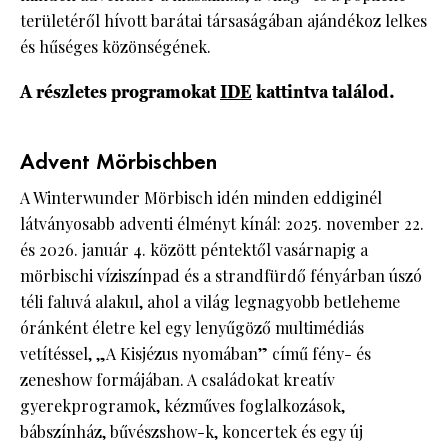
területéről hívott barátai társaságában ajándékoz lelkes
és hűséges közönségének.
A részletes programokat
IDE
kattintva találod.
Advent Mörbischben
A Winterwunder Mörbisch idén minden eddiginél
látványosabb adventi élményt kínál: 2025. november 22.
és 2026. január 4. között péntektől vasárnapig a
mörbischi víziszínpad és a strandfürdő fényárban úszó
téli faluvá alakul, ahol a világ legnagyobb betleheme
óránként életre kel egy lenyűgöző multimédiás
vetítéssel, „A Kisjézus nyomában” című fény- és
zeneshow formájában. A családokat kreatív
gyerekprogramok, kézműves foglalkozások,
bábszínház, bűvészshow-k, koncertek és egy új