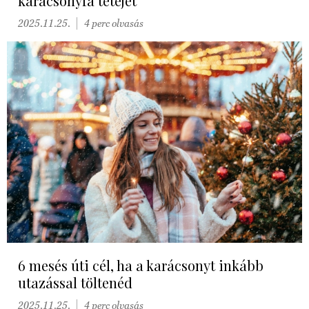
karácsonyfa tetejét
2025.11.25.
4 perc olvasás
6 mesés úti cél, ha a karácsonyt inkább
utazással töltenéd
2025.11.25.
4 perc olvasás