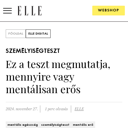
WEBSHOP
DIVAT
FŐOLDAL
ELLE DIGITAL
ELLE DIGITAL
SZEMÉLYISÉGTESZT
GOURMET AWARDS
Ez a teszt megmutatja,
SZÉPSÉG
mennyire vagy
KULTÚRA
mentálisan erős
PSZICHÉ
2024. november 27.
1 perc olvasás
ELLE
ÉLETMÓD
PÁRKAPCSOLAT
mentális egészség
személyiségteszt
mentális erő