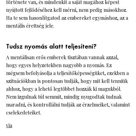
története van, és mindenkit a saját magához képest
nyújtott fejlődéséhez kell mérni, nem pedig másokhoz.
Ha te sem hasonlítgatod az embereket egymáshoz, az a
mentális érettség jele.
Tudsz nyomás alatt teljesíteni?
A mentálisan erős emberek tisztában vannak azzal,
hogy egyes helyzetekben nagyobb a nyomás. Ez
mégsem befolyásolja a teljesítőképességüket, ezekben a
szituációkban is pontosan tudják, hogy mit kell tenniük
ahhoz, hogy a lehető legtöbbet hozzák ki magukból.
Nem izgulnak túl semmit, mindig nyugodtak tudnak
maradni, és kontrollálni tudják az érzelmeiket, valamint
cselekedeteiket.
via