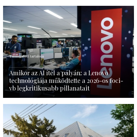
Támogatott tartalom
Amikor az AI ítél a pályán: a Lenovo
technológiája működtette a 2026-os foci-
vb legkritikusabb pillanatait