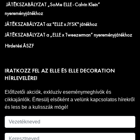
JÁTÉKSZABÁLYZAT „SoMe ELLE - Calvin Klein”
nyereményjátékhoz
JÁTÉKSZABÁLYZAT az "ELLE x JYSK" játékhoz
JÁTÉKSZABÁLYZAT a „ELLE x Tweezerman” nyereményjátékhoz
Hirdetési ÁSZF
IRATKOZZ FEL AZ ELLE ÉS ELLE DECORATION
HÍRLEVELÉRE!
Előfizetői akciók, exkluzív eseménymeghívók és
cikkajánlók. Értesülj elsőként a velünk kapcsolatos hírekről
és less be a kulisszák mögé!