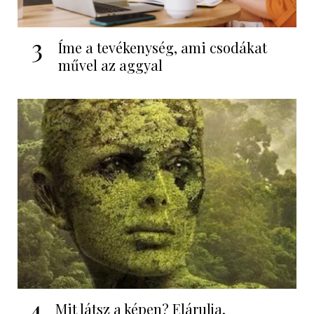
3
Íme a tevékenység, ami csodákat
művel az aggyal
4
Mit látsz a képen? Elárulja,