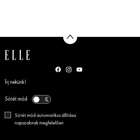
Írj nekünk!
Sötét mód
Sötét mód automatikus állítása
napszaknak megfelelően