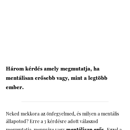
HÍRLEVÉL
Három kérdés amely megmutatja, ha
mentálisan erősebb vagy, mint a legtöbb
ember.
Neked mekkora az önfegyelmed, és milyen a mentális
állapotod? Erre a 3 kérdésre adott válaszod
megmutatja, mennyire vagy
mentálisan erős.
Ezzel a