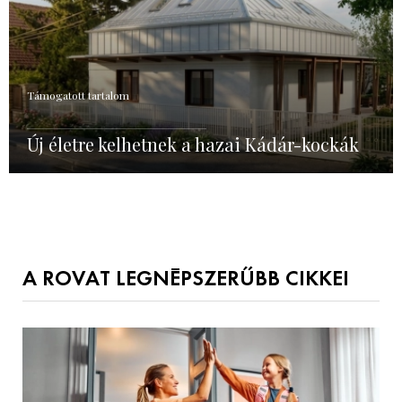
Támogatott tartalom
Új életre kelhetnek a hazai Kádár-kockák
A ROVAT LEGNÉPSZERŰBB CIKKEI