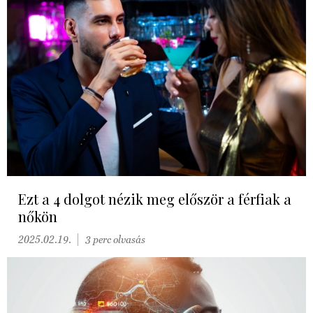
Ezt a 4 dolgot nézik meg először a férfiak a
nőkön
2025.02.19.
3 perc olvasás