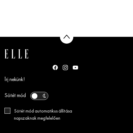
Írj nekünk!
Sötét mód
Sötét mód automatikus állítása
napszaknak megfelelően