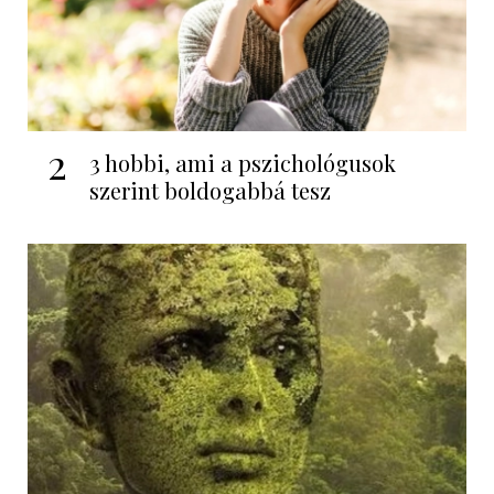
2
3 hobbi, ami a pszichológusok
szerint boldogabbá tesz