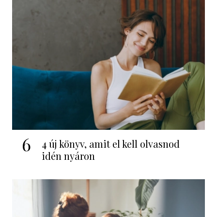
6
4 új könyv, amit el kell olvasnod
idén nyáron