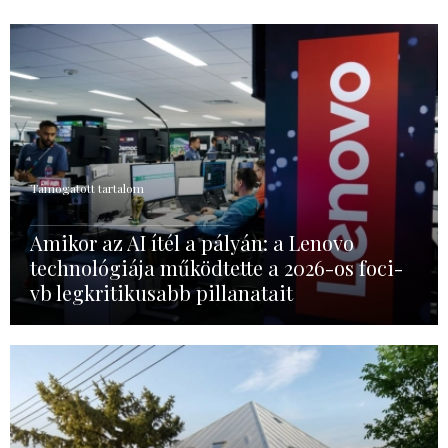
Támogatott tartalom
Amikor az AI ítél a pályán: a Lenovo
technológiája működtette a 2026-os foci-
vb legkritikusabb pillanatait