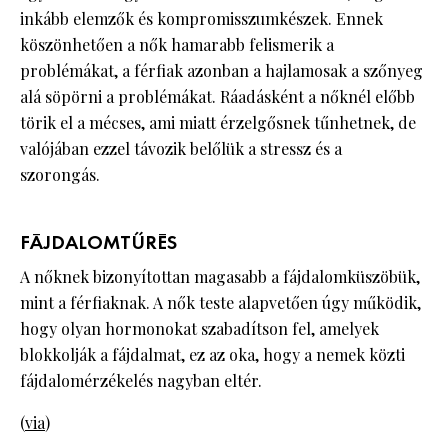
inkább elemzők és kompromisszumkészek. Ennek
köszönhetően a nők hamarabb felismerik a
problémákat, a férfiak azonban a hajlamosak a szőnyeg
alá söpörni a problémákat. Ráadásként a nőknél előbb
törik el a mécses, ami miatt érzelgősnek tűnhetnek, de
valójában ezzel távozik belőlük a stressz és a
szorongás.
FÁJDALOMTŰRÉS
A nőknek bizonyítottan magasabb a fájdalomküszöbük,
mint a férfiaknak. A nők teste alapvetően úgy működik,
hogy olyan hormonokat szabadítson fel, amelyek
blokkolják a fájdalmat, ez az oka, hogy a nemek közti
fájdalomérzékelés nagyban eltér.
(
via
)