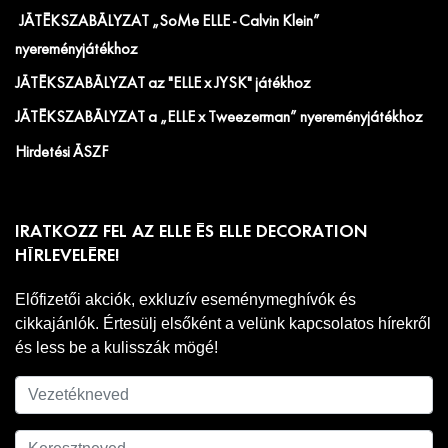
JÁTÉKSZABÁLYZAT „SoMe ELLE - Calvin Klein”
nyereményjátékhoz
JÁTÉKSZABÁLYZAT az "ELLE x JYSK" játékhoz
JÁTÉKSZABÁLYZAT a „ELLE x Tweezerman” nyereményjátékhoz
Hirdetési ÁSZF
IRATKOZZ FEL AZ ELLE ÉS ELLE DECORATION
HÍRLEVELÉRE!
Előfizetői akciók, exkluzív eseménymeghívók és
cikkajánlók. Értesülj elsőként a velünk kapcsolatos hírekről
és less be a kulisszák mögé!