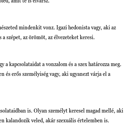
led, amit te is elvársz.
észeted mindenkit vonz. Igazi hedonista vagy, aki az
 a szépet, az örömöt, az élvezeteket keresi.
gy a kapcsolataidat a vonzalom és a szex határozza meg.
n és erős személyiség vagy, aki ugyanezt várja el a
csolataidban is. Olyan személyt keresel magad mellé, aki
en kalandozik veled, akár szexuális értelemben is.