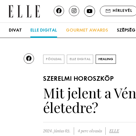
HÍRLEVÉL
DIVAT
ELLE DIGITAL
GOURMET AWARDS
SZÉPSÉG
FŐOLDAL
ELLE DIGITAL
HEALING
SZERELMI HOROSZKÓP
Mit jelent a Vé
életedre?
2024. június 03.
4 perc olvasás
ELLE