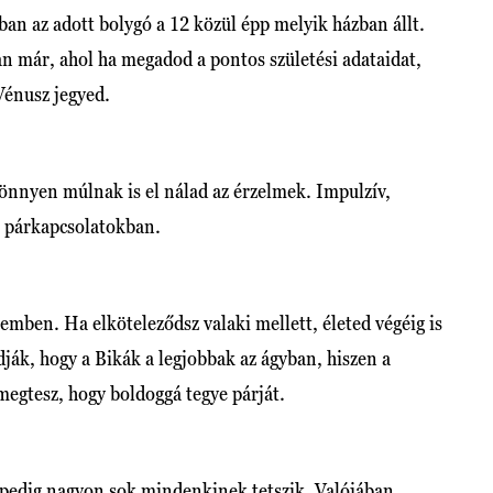
ban az adott bolygó a 12 közül épp melyik házban állt.
an már, ahol ha megadod a pontos születési adataidat,
Vénusz jegyed.
önnyen múlnak is el nálad az érzelmek. Impulzív,
a párkapcsolatokban.
emben. Ha elköteleződsz valaki mellett, életed végéig is
ják, hogy a Bikák a legjobbak az ágyban, hiszen a
megtesz, hogy boldoggá tegye párját.
z pedig nagyon sok mindenkinek tetszik. Valójában