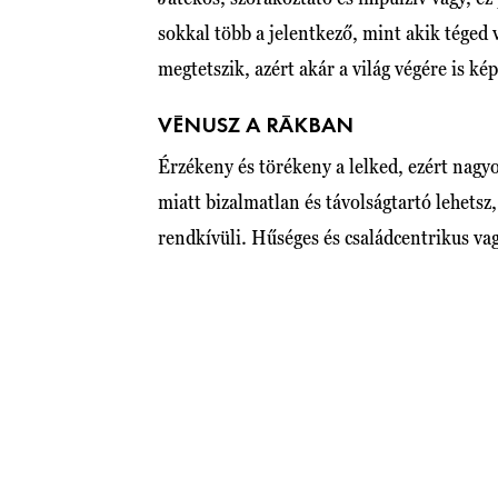
sokkal több a jelentkező, mint akik téged 
megtetszik, azért akár a világ végére is ké
VÉNUSZ A RÁKBAN
Érzékeny és törékeny a lelked, ezért nag
miatt bizalmatlan és távolságtartó lehetsz, 
rendkívüli. Hűséges és családcentrikus vagy