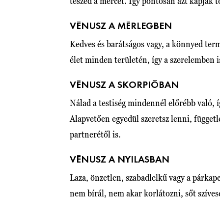
teszed a mércét. Így pontosan azt kapják tő
VÉNUSZ A MÉRLEGBEN
Kedves és barátságos vagy, a könnyed term
élet minden területén, így a szerelemben is
VÉNUSZ A SKORPIÓBAN
Nálad a testiség mindennél előrébb való, í
Alapvetően egyedül szeretsz lenni, függetle
partnerétől is.
VÉNUSZ A NYILASBAN
Laza, önzetlen, szabadlelkű vagy a párkap
nem bírál, nem akar korlátozni, sőt szíves