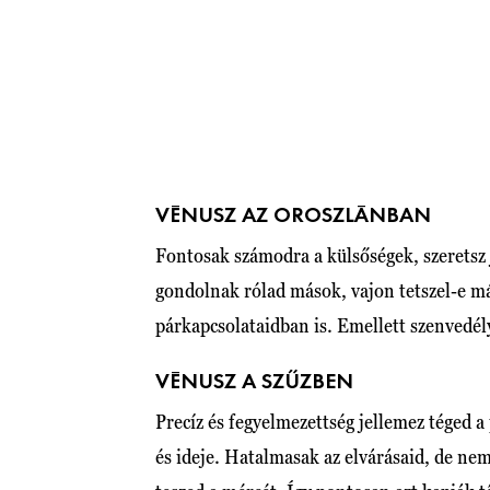
VÉNUSZ AZ OROSZLÁNBAN
Fontosak számodra a külsőségek, szeretsz jó
gondolnak rólad mások, vajon tetszel-e m
párkapcsolataidban is. Emellett szenvedély
VÉNUSZ A SZŰZBEN
Precíz és fegyelmezettség jellemez téged
és ideje. Hatalmasak az elvárásaid, de n