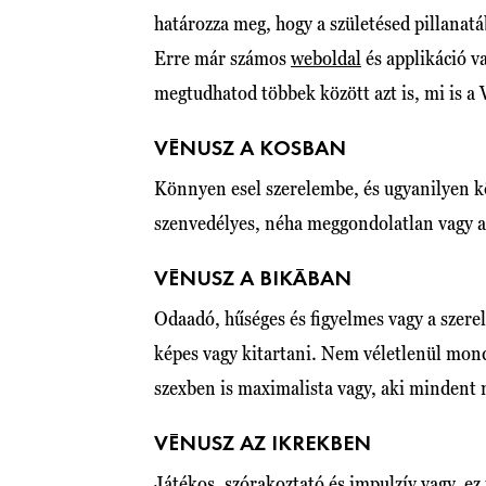
határozza meg, hogy a születésed pillanatá
Erre már számos
weboldal
és applikáció v
megtudhatod többek között azt is, mi is a 
VÉNUSZ A KOSBAN
Könnyen esel szerelembe, és ugyanilyen k
szenvedélyes, néha meggondolatlan vagy 
VÉNUSZ A BIKÁBAN
Odaadó, hűséges és figyelmes vagy a szerel
képes vagy kitartani. Nem véletlenül mond
szexben is maximalista vagy, aki mindent 
VÉNUSZ AZ IKREKBEN
Játékos, szórakoztató és impulzív vagy, e