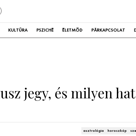
KULTÚRA
PSZICHÉ
ÉLETMÓD
PÁRKAPCSOLAT
nusz jegy, és milyen ha
asztrológia
horoszkóp
sze