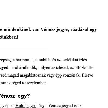
de mindenkinek van Vénusz jegye, ráadásul egy
etünkben!
épség, a harmónia, a csábítás és az esztétikai ízlés
egyed
arról árulkodik, milyen az ízlésed, az öltözködési
érzed magad magabiztosnak vagy épp vonzónak. Illetve
nzanak téged a szerelemben.
énusz jegy?
gy épp a
Hold jegyed
, úgy a Vénusz jegyed is az