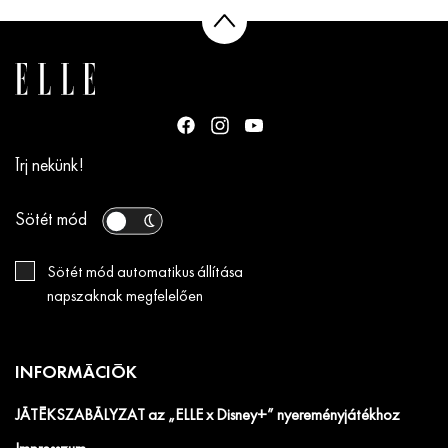
Írj nekünk!
Sötét mód
Sötét mód automatikus állítása
napszaknak megfelelően
INFORMÁCIÓK
JÁTÉKSZABÁLYZAT az „ELLE x Disney+” nyereményjátékhoz