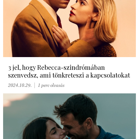
3 jel, hogy Rebecca-szindrómában
szenvedsz, ami tönkreteszi a kapcsolatokat
2024.10.29.
1 perc olvasás