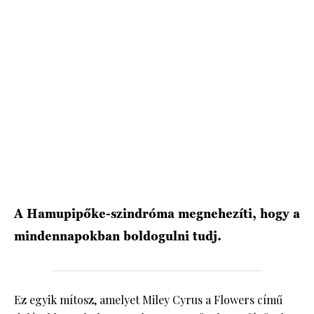
HÍRLEVÉL
A Hamupipőke-szindróma megnehezíti, hogy a
mindennapokban boldogulni tudj.
Ez egyik mítosz, amelyet Miley Cyrus a Flowers című