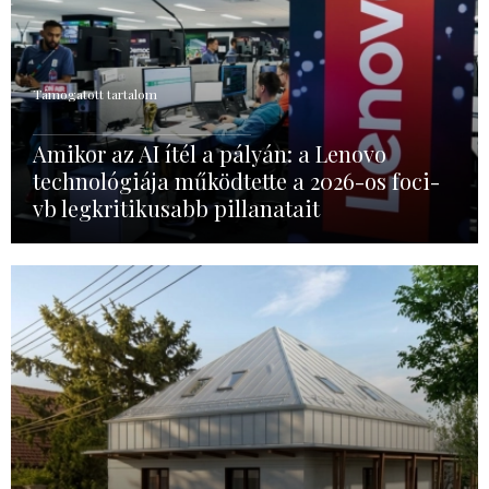
Támogatott tartalom
Amikor az AI ítél a pályán: a Lenovo
technológiája működtette a 2026-os foci-
vb legkritikusabb pillanatait