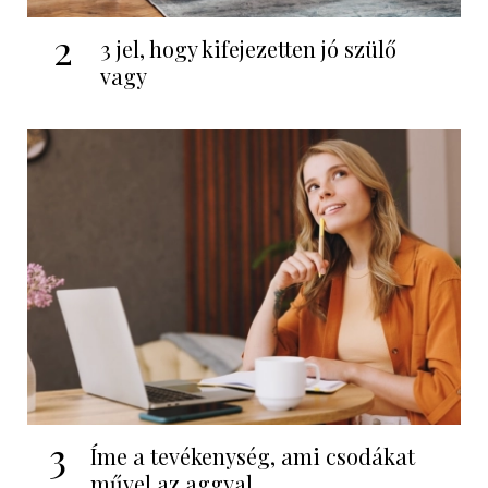
2
3 jel, hogy kifejezetten jó szülő
vagy
3
Íme a tevékenység, ami csodákat
művel az aggyal