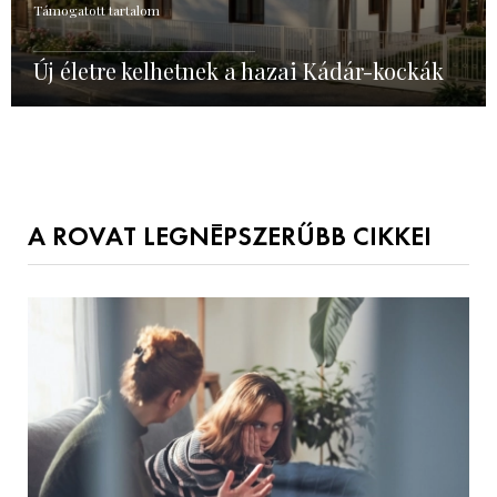
Támogatott tartalom
Új életre kelhetnek a hazai Kádár-kockák
A ROVAT LEGNÉPSZERŰBB CIKKEI