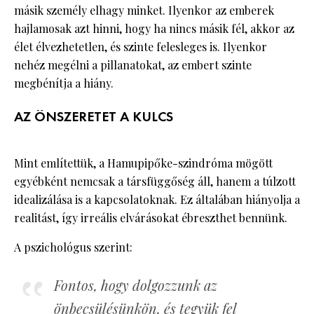
másik személy elhagy minket. Ilyenkor az emberek
hajlamosak azt hinni, hogy ha nincs másik fél, akkor az
élet élvezhetetlen, és szinte felesleges is. Ilyenkor
nehéz megélni a pillanatokat, az embert szinte
megbénítja a hiány.
AZ ÖNSZERETET A KULCS
Mint említettük, a Hamupipőke-szindróma mögött
egyébként nemcsak a társfüggőség áll, hanem a túlzott
idealizálása is a kapcsolatoknak. Ez általában hiányolja a
realitást, így irreális elvárásokat ébreszthet bennünk.
A pszichológus szerint:
Fontos, hogy dolgozzunk az
önbecsülésünkön, és tegyük fel