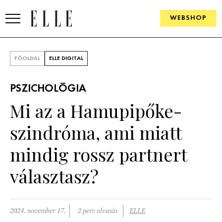
WEBSHOP
DIVAT
FŐOLDAL
ELLE DIGITAL
ELLE DIGITAL
PSZICHOLÓGIA
GOURMET AWARDS
Mi az a Hamupipőke-
SZÉPSÉG
szindróma, ami miatt
KULTÚRA
mindig rossz partnert
PSZICHÉ
választasz?
ÉLETMÓD
2024. november 17.
2 perc olvasás
ELLE
PÁRKAPCSOLAT