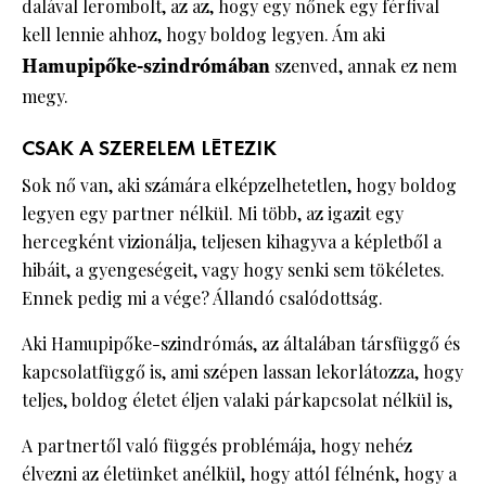
dalával lerombolt, az az, hogy egy nőnek egy férfival
kell lennie ahhoz, hogy boldog legyen. Ám aki
Hamupipőke-szindrómában
szenved, annak ez nem
megy.
CSAK A SZERELEM LÉTEZIK
Sok nő van, aki számára elképzelhetetlen, hogy boldog
legyen egy partner nélkül. Mi több, az igazit egy
hercegként vizionálja, teljesen kihagyva a képletből a
hibáit, a gyengeségeit, vagy hogy senki sem tökéletes.
Ennek pedig mi a vége? Állandó csalódottság.
Aki Hamupipőke-szindrómás, az általában társfüggő és
kapcsolatfüggő is, ami szépen lassan lekorlátozza, hogy
teljes, boldog életet éljen valaki párkapcsolat nélkül is,
A partnertől való függés problémája, hogy nehéz
élvezni az életünket anélkül, hogy attól félnénk, hogy a