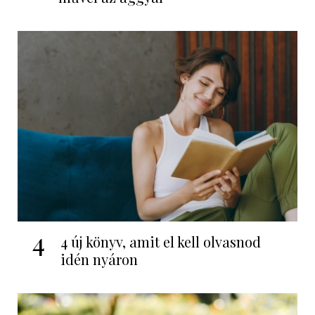
4
4 új könyv, amit el kell olvasnod
idén nyáron