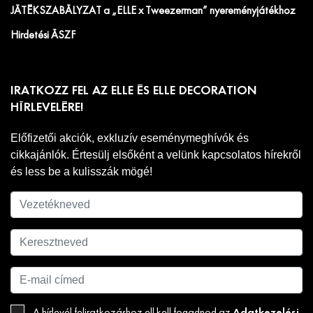
JÁTÉKSZABÁLYZAT a „ELLE x Tweezerman” nyereményjátékhoz
Hirdetési ÁSZF
IRATKOZZ FEL AZ ELLE ÉS ELLE DECORATION
HÍRLEVELÉRE!
Előfizetői akciók, exkluzív eseménymeghívók és
cikkajánlók. Értesülj elsőként a velünk kapcsolatos hírekről
és less be a kulisszák mögé!
Adatkezelési