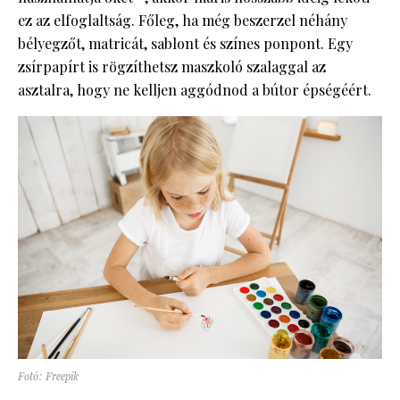
ez az elfoglaltság. Főleg, ha még beszerzel néhány
bélyegzőt, matricát, sablont és színes ponpont. Egy
zsírpapírt is rögzíthetsz maszkoló szalaggal az
asztalra, hogy ne kelljen aggódnod a bútor épségéért.
Fotó: Freepik