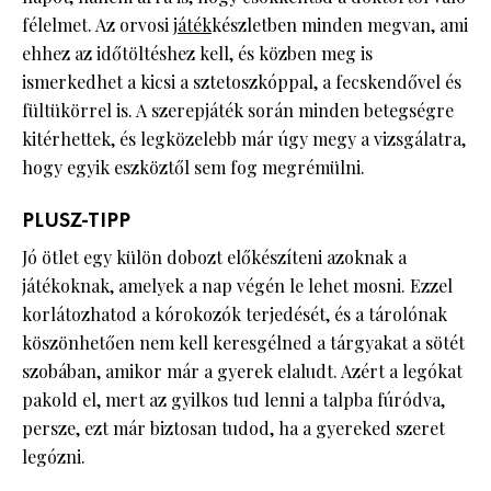
félelmet. Az orvosi
játék
készletben minden megvan, ami
ehhez az időtöltéshez kell, és közben meg is
ismerkedhet a kicsi a sztetoszkóppal, a fecskendővel és
fültükörrel is. A szerepjáték során minden betegségre
kitérhettek, és legközelebb már úgy megy a vizsgálatra,
hogy egyik eszköztől sem fog megrémülni.
PLUSZ-TIPP
Jó ötlet egy külön dobozt előkészíteni azoknak a
játékoknak, amelyek a nap végén le lehet mosni. Ezzel
korlátozhatod a kórokozók terjedését, és a tárolónak
köszönhetően nem kell keresgélned a tárgyakat a sötét
szobában, amikor már a gyerek elaludt. Azért a legókat
pakold el, mert az gyilkos tud lenni a talpba fúródva,
persze, ezt már biztosan tudod, ha a gyereked szeret
legózni.