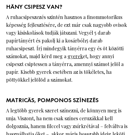
HÁNY CSIPESZ VAN?
A ruhacsipeszezés szintén hasznos a finommotorikus
képesség fejlesztésére, de ezt már csak nagyobb ovisok
vagy kisiskolások tudják játszani. Vegyél 5 darab
papírtányért és pakolj ki a kosárból15 darab
ruhacsipeszt. Írj mindegyik tányérra egy és öt közötti
számokat, majd kérd meg a
gyerek
et, hogy annyi
csipeszt csiptessen a tányérra, amennyi számot jelöl a
papír. Kisebb gyerek esetében az is tökéletes, ha
pöttyökkel jelölöd a számokat.
MATRICÁS, POMPONOS SZÍNEZÉS
A legtöbb gyerek szeret színezni, de könnyen meg is
unja. Viszont, ha nem csak színes ceruzákkal kell
dolgoznia, hanem filccel vagy zsírkrétával – felváltva is
használhatja őket –, akkor máris hosszabb ideig leköti