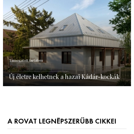
Támogatott tartalom
Új életre kelhetnek a hazai Kádár-kockák
A ROVAT LEGNÉPSZERŰBB CIKKEI