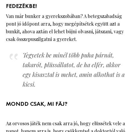
FEDEZÉKBE!
Van már bunker a gyerekszobában? A betegszabadság
pont jó időpont arra, hogy megépítsétek együtt azt a
bunkit, ahova aztán el lehet bújni olvasni, játszani, vagy
csak összepuszilgatni a gyereket.
Tegyetek be minél több puha párnát,
takarót, plüssállatot, de ha elfér, akkor
egy kisasztal is mehet, amin alkothat is a
kicsi.
MONDD CSAK, MI FÁJ?
Az orvosos játék nem csak arra jó, hogy elüssétek vele a
napot, hanem arra is, hogy csökkentsd a doktortól való