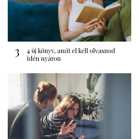
3
4 új könyv, amit el kell olvasnod
idén nyáron