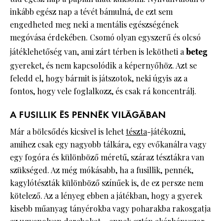
inkább egész nap a tévét bámulná, de ezt sem
engedheted meg neki a mentális egészségének
megóvása érdekében. Csomó olyan egyszerű és olcsó
játéklehetőség van, ami zárt térben is lekötheti a
beteg
gyereket, és nem kapcsolódik a képernyőhöz. Azt se
feledd el, hogy bármit is játszotok, neki úgyis az a
fontos, hogy vele foglalkozz, és csak rá koncentrálj.
A FUSILLIK ÉS PENNÉK VILÁGÁBAN
Már a bölcsődés kicsivel is lehet
tészta
-játékozni,
amihez csak egy nagyobb tálkára, egy evőkanálra vagy
egy fogóra és különböző méretű, száraz tésztákra van
szükséged. Az még mókásabb, ha a fusillik, pennék,
kagylótészták különböző színűek is, de ez persze nem
kötelező. Az a lényeg ebben a játékban, hogy a gyerek
kisebb műanyag tányérokba vagy poharakba rakosgatja