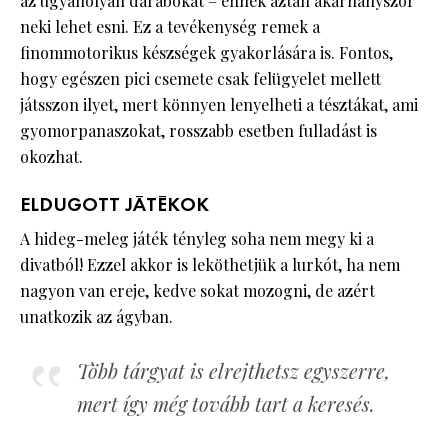
az ugyanolyan darabokat – ennek aztán akárhányszor
neki lehet esni. Ez a tevékenység remek a
finommotorikus készségek gyakorlására is. Fontos,
hogy egészen pici csemete csak felügyelet mellett
játsszon ilyet, mert könnyen lenyelheti a tésztákat, ami
gyomorpanaszokat, rosszabb esetben fulladást is
okozhat.
ELDUGOTT JÁTÉKOK
A hideg-meleg játék tényleg soha nem megy ki a
divatból! Ezzel akkor is leköthetjük a lurkót, ha nem
nagyon van ereje, kedve sokat mozogni, de azért
unatkozik az ágyban.
Több tárgyat is elrejthetsz egyszerre,
mert így még tovább tart a keresés.