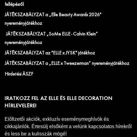
fellépésről
JÁTÉKSZABÁLYZAT a „Elle Beauty Awards 2026"
nyereményjátékhoz
JÁTÉKSZABÁLYZAT „SoMe ELLE - Calvin Klein”
nyereményjátékhoz
JÁTÉKSZABÁLYZAT az "ELLE x JYSK" játékhoz
JÁTÉKSZABÁLYZAT a „ELLE x Tweezerman” nyereményjátékhoz
Hirdetési ÁSZF
IRATKOZZ FEL AZ ELLE ÉS ELLE DECORATION
HÍRLEVELÉRE!
Előfizetői akciók, exkluzív eseménymeghívók és
cikkajánlók. Értesülj elsőként a velünk kapcsolatos hírekről
és less be a kulisszák mögé!