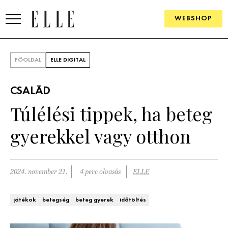
WEBSHOP
DIVAT
FŐOLDAL
ELLE DIGITAL
ELLE DIGITAL
CSALÁD
GOURMET AWARDS
Túlélési tippek, ha beteg
SZÉPSÉG
gyerekkel vagy otthon
KULTÚRA
PSZICHÉ
2024. november 21.
4 perc olvasás
ELLE
ÉLETMÓD
játékok
betegség
beteg gyerek
időtöltés
PÁRKAPCSOLAT