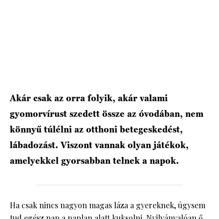
HÍRLEVÉL
Akár csak az orra folyik, akár valami
gyomorvírust szedett össze az óvodában, nem
könnyű túlélni az otthoni betegeskedést,
lábadozást. Viszont vannak olyan játékok,
amelyekkel gyorsabban telnek a napok.
Ha csak nincs nagyon magas láza a gyereknek, úgysem
tud egész nap a paplan alatt kuksolni. Nyilvánvalóan ő