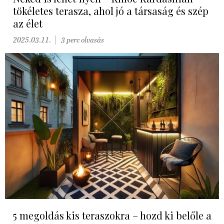
tökéletes terasza, ahol jó a társaság és szép
az élet
2025.03.11.
3 perc olvasás
5 megoldás kis teraszokra – hozd ki belőle a