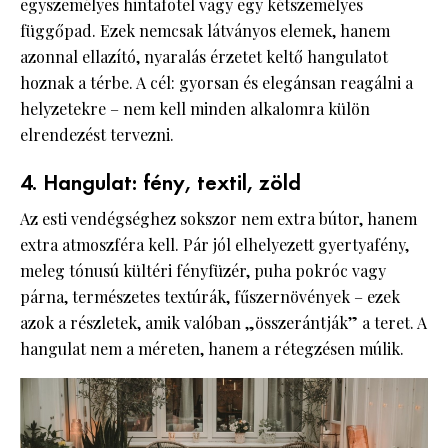
egyszemélyes hintafotel vagy egy kétszemélyes
függőpad. Ezek nemcsak látványos elemek, hanem
azonnal ellazító, nyaralás érzetet keltő hangulatot
hoznak a térbe. A cél: gyorsan és elegánsan reagálni a
helyzetekre – nem kell minden alkalomra külön
elrendezést tervezni.
4. Hangulat: fény, textil, zöld
Az esti vendégséghez sokszor nem extra bútor, hanem
extra atmoszféra kell. Pár jól elhelyezett gyertyafény,
meleg tónusú kültéri fényfüzér, puha pokróc vagy
párna, természetes textúrák, fűszernövények – ezek
azok a részletek, amik valóban „összerántják” a teret. A
hangulat nem a méreten, hanem a rétegzésen múlik.