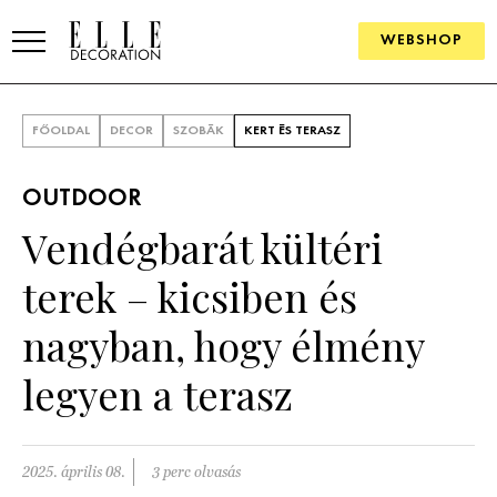
WEBSHOP
ELLE.HU
FŐOLDAL
DECOR
SZOBÁK
KERT ÉS TERASZ
HÍREK
OUTDOOR
TRENDEK
Vendégbarát kültéri
SZOBÁK
terek – kicsiben és
Konyha
ÖTLETEK
nagyban, hogy élmény
Fürdőszoba
SZÉP TEREK
legyen a terasz
Nappali
Szállodák és vendégházak
WEBSHOP
Hálószoba
Lakások
2025. április 08.
3 perc olvasás