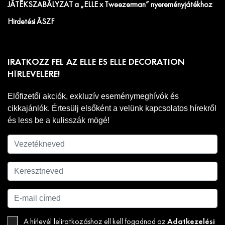
JÁTÉKSZABÁLYZAT a „ELLE x Tweezerman” nyereményjátékhoz
Hirdetési ÁSZF
IRATKOZZ FEL AZ ELLE ÉS ELLE DECORATION
HÍRLEVELÉRE!
Előfizetői akciók, exkluzív eseménymeghívók és
cikkajánlók. Értesülj elsőként a velünk kapcsolatos hírekről
és less be a kulisszák mögé!
Adatkezelési
A hírlevél feliratkozáshoz ell kell fogadnod az