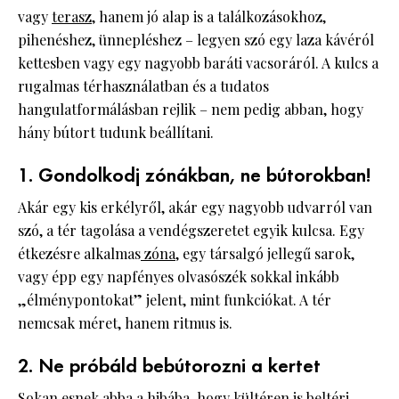
vagy
terasz
, hanem jó alap is a találkozásokhoz,
pihenéshez, ünnepléshez – legyen szó egy laza kávéról
kettesben vagy egy nagyobb baráti vacsoráról. A kulcs a
rugalmas térhasználatban és a tudatos
hangulatformálásban rejlik – nem pedig abban, hogy
hány bútort tudunk beállítani.
1. Gondolkodj zónákban, ne bútorokban!
Akár egy kis erkélyről, akár egy nagyobb udvarról van
szó, a tér tagolása a vendégszeretet egyik kulcsa. Egy
étkezésre alkalmas
zóna
, egy társalgó jellegű sarok,
vagy épp egy napfényes olvasószék sokkal inkább
„élménypontokat” jelent, mint funkciókat. A tér
nemcsak méret, hanem ritmus is.
2. Ne próbáld bebútorozni a kertet
Sokan esnek abba a hibába, hogy kültéren is beltéri