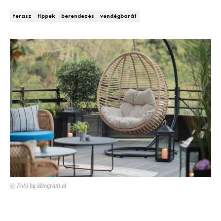
Kert és terasz
HÍRLEVÉL
terasz
tippek
berendezés
vendégbarát
© Fotó by ideogram.ai