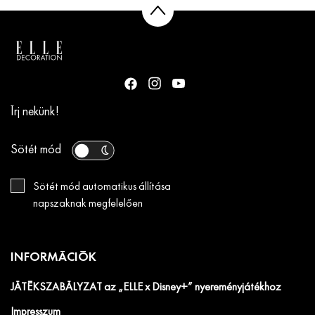
Írj nekünk!
Sötét mód
Sötét mód automatikus állítása
napszaknak megfelelően
INFORMÁCIÓK
JÁTÉKSZABÁLYZAT az „ELLE x Disney+” nyereményjátékhoz
Impresszum