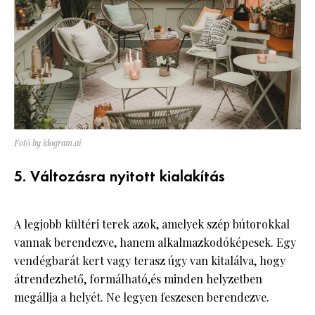
Fotó by idogram.ai
5. Változásra nyitott kialakítás
A legjobb kültéri terek azok, amelyek szép bútorokkal
vannak berendezve, hanem alkalmazkodóképesek. Egy
vendégbarát kert vagy terasz úgy van kitalálva, hogy
átrendezhető, formálható,és minden helyzetben
megállja a helyét. Ne legyen feszesen berendezve.