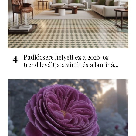
4
Padlócsere helyett ez a 2026-os
trend leváltja a vinilt és a laminá...