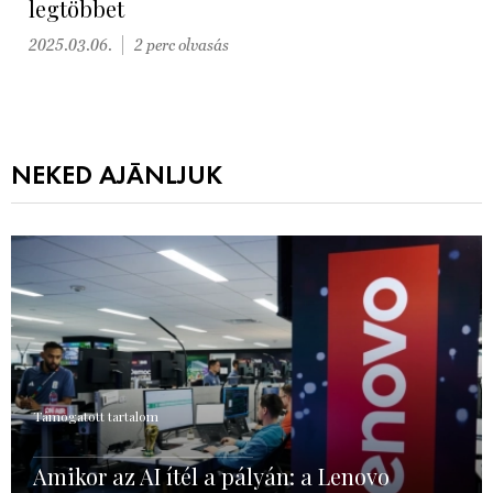
legtöbbet
2025.03.06.
2 perc olvasás
NEKED AJÁNLJUK
Támogatott tartalom
Amikor az AI ítél a pályán: a Lenovo