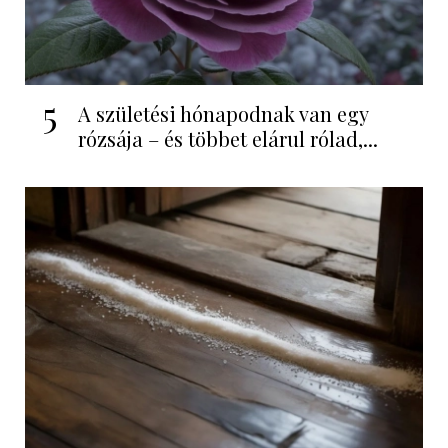
5
A születési hónapodnak van egy
rózsája – és többet elárul rólad,...