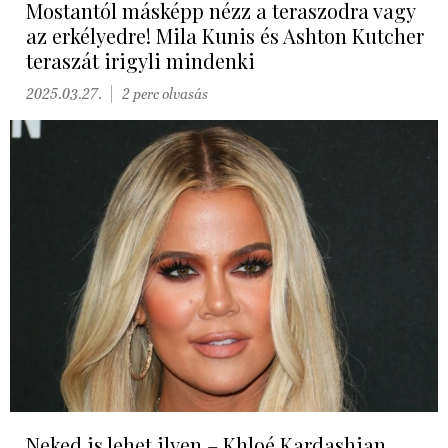
Mostantól másképp nézz a teraszodra vagy
az erkélyedre! Mila Kunis és Ashton Kutcher
teraszát irigyli mindenki
2025.03.27.
2 perc olvasás
Neked is lehet ilyen – Khloé Kardashian