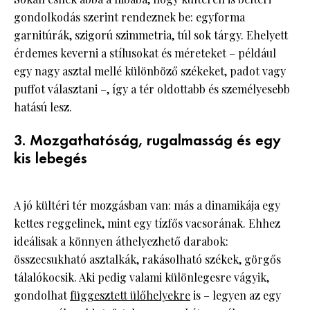
gondolkodás szerint rendeznek be: egyforma
garnitúrák, szigorú szimmetria, túl sok tárgy. Ehelyett
érdemes keverni a stílusokat és méreteket – például
egy nagy asztal mellé különböző székeket, padot vagy
puffot választani –, így a tér oldottabb és személyesebb
hatású lesz.
3. Mozgathatóság, rugalmasság és egy
kis lebegés
A jó kültéri tér mozgásban van: más a dinamikája egy
kettes reggelinek, mint egy tízfős vacsorának. Ehhez
ideálisak a könnyen áthelyezhető darabok:
összecsukható asztalkák, rakásolható székek, görgős
tálalókocsik. Aki pedig valami különlegesre vágyik,
gondolhat
függesztett ülőhelyekre
is – legyen az egy