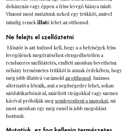
dohányzás vagy éppen a friss levegő hiánya miatt.
Viszont most mutatunk neked egy trükköt, amivel
mindig remek
illat
ú lehet az otthonod.
Ne felejts el szellőztetni
Először is azt tudnod kell, hogy a a helyiségek friss
levegőjének megőrzéséhez elengedhetetlen a
rendszeres szellőztetés, emllett azonban bevethetsz
néhány természetes trükköt is annak érdekében, hogy
még jobb illatúvá varázsold
az otthonod
. Számos
alternatíva létezik, ami a segítségedre lehet, sokan
szódabikarbónával, szárított virágokkal vagy szemes
kávéval próbálják meg
semlegesíteni a szagokat
, mi
most azonban egy még ennél is jobb megoldást
hoztunk.
Mutatjuk, ez fog kellenia természetes