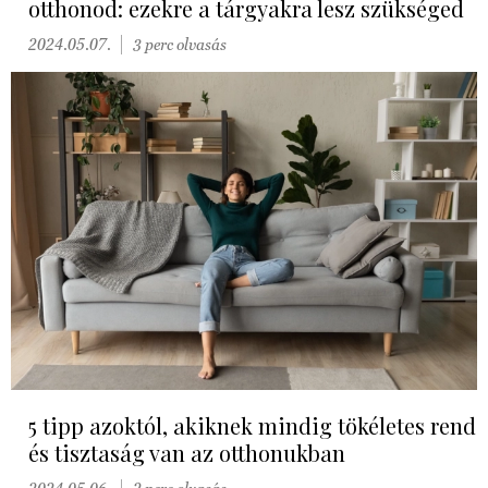
otthonod: ezekre a tárgyakra lesz szükséged
2024.05.07.
3 perc olvasás
5 tipp azoktól, akiknek mindig tökéletes rend
és tisztaság van az otthonukban