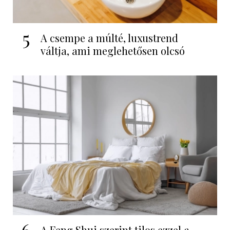
5
A csempe a múlté, luxustrend
váltja, ami meglehetősen olcsó
6
A Feng Shui szerint tilos ezzel a