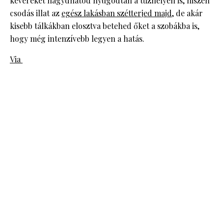
keveréket hagydhatod nyugodtan a tűzhelyen is, hiszen
csodás illat az
egész lakásban szétterjed majd
, de akár
kisebb tálkákban elosztva betehed őket a szobákba is,
hogy még intenzívebb legyen a hatás.
Via