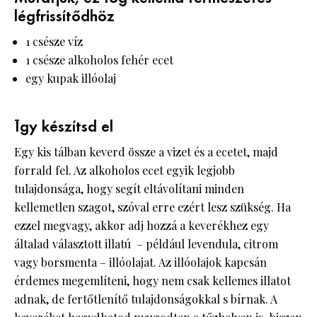
légfrissítődhöz
1 csésze víz
1 csésze alkoholos fehér ecet
egy kupak illóolaj
Így készítsd el
Egy kis tálban keverd össze a vizet és a ecetet, majd
forrald fel. Az alkoholos ecet egyik legjobb
tulajdonsága, hogy segít eltávolítani minden
kellemetlen szagot, szóval erre ezért lesz szükség. Ha
ezzel megvagy, akkor adj hozzá a keverékhez egy
általad választott illatú – például levendula, citrom
vagy borsmenta – illóolajat. Az illóolajok kapcsán
érdemes megemlíteni, hogy nem csak kellemes illatot
adnak, de fertőtlenítő tulajdonságokkal s bírnak. A