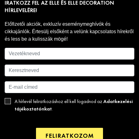
IRATKOZZ FEL AZ ELLE ÉS ELLE DECORATION
HÍRLEVELÉRE!
Előfizetői akciók, exkluzív eseménymeghívók és
cikkajánlók. Értesülj elsőként a velünk kapcsolatos hírekről
és less be a kulisszák mögé!
Adatkezelési
A hírlevél feliratkozáshoz ell kell fogadnod az
tájékoztatónkat
.
FELIRATKOZOM