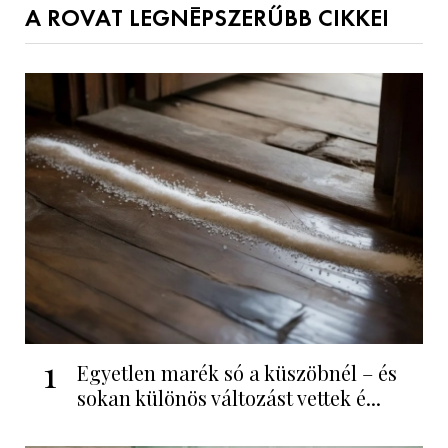
A ROVAT LEGNÉPSZERŰBB CIKKEI
1
Egyetlen marék só a küszöbnél – és
sokan különös változást vettek é...