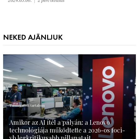
2024.05.06.
2 perc olvasás
NEKED AJÁNLJUK
Támogatott tartalom
Amikor az AI ítél a pályán: a Lenovo
technológiája működtette a 2026-os foci-
vb legkritikusabb pillanatait