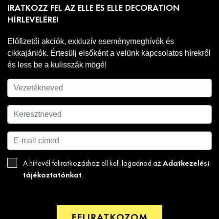
IRATKOZZ FEL AZ ELLE ÉS ELLE DECORATION
HÍRLEVELÉRE!
Előfizetői akciók, exkluzív eseménymeghívók és
cikkajánlók. Értesülj elsőként a velünk kapcsolatos hírekről
és less be a kulisszák mögé!
Adatkezelési
A hírlevél feliratkozáshoz ell kell fogadnod az
tájékoztatónkat
.
FELIRATKOZOM