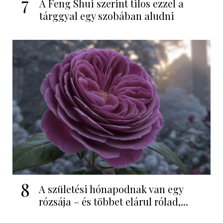
7
A Feng Shui szerint tilos ezzel a
tárggyal egy szobában aludni
8
A születési hónapodnak van egy
rózsája – és többet elárul rólad,...