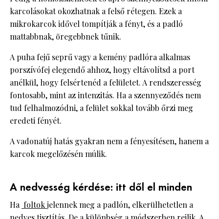
karcolásokat okozhatnak a felső rétegen. Ezek a
mikrokarcok idővel tompítják a fényt, és a padló
mattabbnak, öregebbnek tűnik.
A puha fejű seprű vagy a kemény padlóra alkalmas
porszívófej elegendő ahhoz, hogy eltávolítsd a port
anélkül, hogy felsértenéd a felületet. A rendszeresség
fontosabb, mint az intenzitás. Ha a szennyeződés nem
tud felhalmozódni, a felület sokkal tovább őrzi meg
eredeti fényét.
A vadonatúj hatás gyakran nem a fényesítésen, hanem a
karcok megelőzésén múlik.
A nedvesség kérdése: itt dől el minden
Ha
foltok
jelennek meg a padlón, elkerülhetetlen a
nedves tisztítás. De a különbség a módszerben rejlik. A