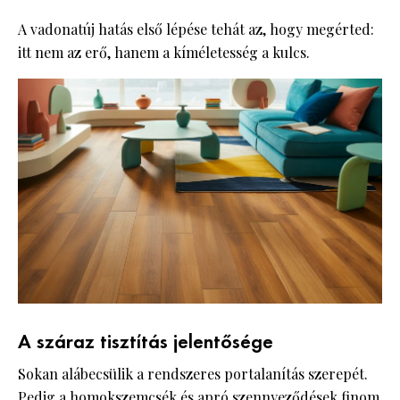
A vadonatúj hatás első lépése tehát az, hogy megérted:
itt nem az erő, hanem a kíméletesség a kulcs.
A száraz tisztítás jelentősége
Sokan alábecsülik a rendszeres portalanítás szerepét.
Pedig a homokszemcsék és apró szennyeződések finom