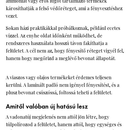
ammóniát vagy erős lúgot tartalmazó termékek
károsíthatják a felső védőréteget, ami a fényvesztéshez
vezet.
Sokan házi praktikákkal próbálkoznak, például ecetes
vízzel. Az enyhe oldat időnként működhet, de
rendszeres használata hosszú távon fakíthatja a
felületet. A cél nem az, hogy fényesítő réteget vigyél fel,
hanem hogy megőrizd a meglévő bevonat állapotát.
A viaszos vagy olajos termékeket érdemes teljesen
kerülni. A laminált padló nem igényel fényesítést, és a
plusz bevonat csúszóssá, foltossá teheti a felületet.
Amitől valóban új hatású lesz
A vadonatúj megjelenés nem attól jön létre, hogy
túlpolírozod a felületet, hanem attól, hogy egységes és