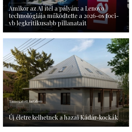
Amikor az AI ítél a pályán: a Lenovo
technológiája működtette a 2026-os foci-
vb legkritikusabb pillanatait
Támogatott tartalom
Új életre kelhetnek a hazai Kádár-kockák