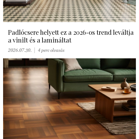
Padlócsere helyett ez a 2026-os trend leváltja
a vinilt és a lamináltat
2026.07.30.
4 perc olvasás