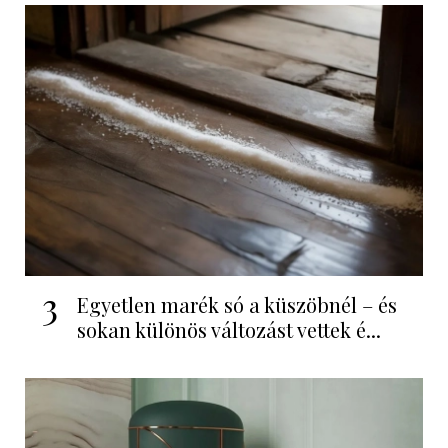
3
Egyetlen marék só a küszöbnél – és
sokan különös változást vettek é...