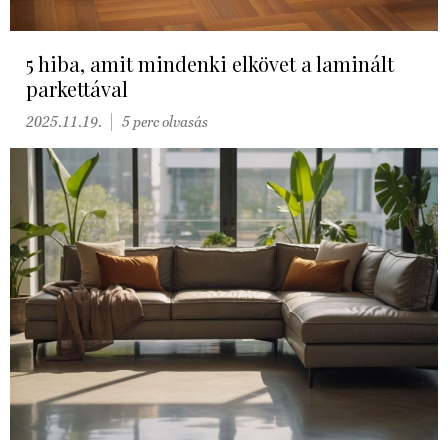
5 hiba, amit mindenki elkövet a laminált
parkettával
2025.11.19.
5 perc olvasás