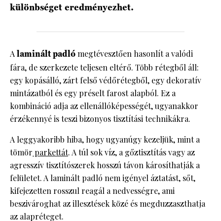
különbséget eredményezhet.
A
laminált padló
megtévesztően hasonlít a valódi
fára, de szerkezete teljesen eltérő. Több rétegből áll:
egy kopásálló, zárt felső védőrétegből, egy dekoratív
mintázatból és egy préselt farost alapból. Ez a
kombináció adja az ellenállóképességét, ugyanakkor
érzékennyé is teszi bizonyos tisztítási technikákra.
A leggyakoribb hiba, hogy ugyanúgy kezeljük, mint a
tömör
parkettát
. A túl sok víz, a gőztisztítás vagy az
agresszív tisztítószerek hosszú távon károsíthatják a
felületet. A laminált padló nem igényel áztatást, sőt,
kifejezetten rosszul reagál a nedvességre, ami
beszivároghat az illesztések közé és megduzzaszthatja
az alapréteget.