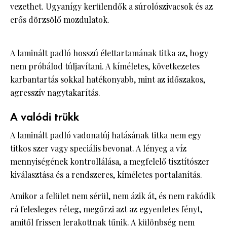
vezethet. Ugyanígy kerülendők a súrolószivacsok és az
erős dörzsölő mozdulatok.
A laminált padló hosszú élettartamának titka az, hogy
nem próbálod túljavítani. A kíméletes, következetes
karbantartás sokkal hatékonyabb, mint az időszakos,
agresszív nagytakarítás.
A valódi trükk
A laminált padló vadonatúj hatásának titka nem egy
titkos szer vagy speciális bevonat. A lényeg a víz
mennyiségének kontrollálása, a megfelelő tisztítószer
kiválasztása és a rendszeres, kíméletes portalanítás.
Amikor a felület nem sérül, nem ázik át, és nem rakódik
rá felesleges réteg, megőrzi azt az egyenletes fényt,
amitől frissen lerakottnak tűnik. A különbség nem