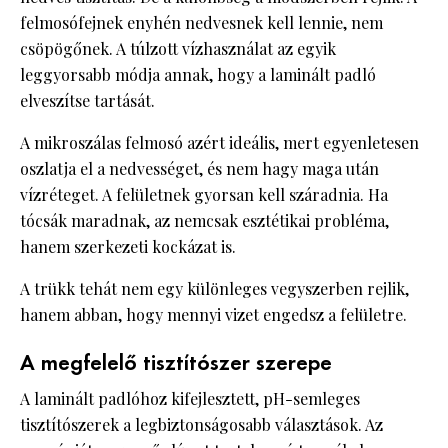
felmosófejnek enyhén nedvesnek kell lennie, nem
csöpögőnek. A túlzott vízhasználat az egyik
leggyorsabb módja annak, hogy a laminált padló
elveszítse tartását.
A mikroszálas felmosó azért ideális, mert egyenletesen
oszlatja el a nedvességet, és nem hagy maga után
vízréteget. A felületnek gyorsan kell száradnia. Ha
tócsák maradnak, az nemcsak esztétikai probléma,
hanem szerkezeti kockázat is.
A trükk tehát nem egy különleges vegyszerben rejlik,
hanem abban, hogy mennyi vizet engedsz a felületre.
A megfelelő tisztítószer szerepe
A laminált padlóhoz kifejlesztett, pH-semleges
tisztítószerek a legbiztonságosabb választások. Az