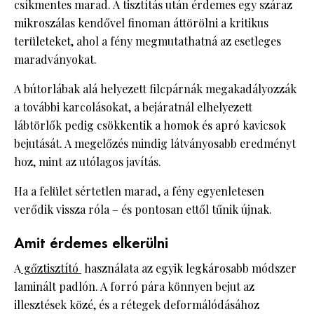
csíkmentes marad. A tisztítás után érdemes egy száraz
mikroszálas kendővel finoman áttörölni a kritikus
területeket, ahol a fény megmutathatná az esetleges
maradványokat.
A bútorlábak alá helyezett filcpárnák megakadályozzák
a további karcolásokat, a bejáratnál elhelyezett
lábtörlők pedig csökkentik a homok és apró kavicsok
bejutását. A megelőzés mindig látványosabb eredményt
hoz, mint az utólagos javítás.
Ha a felület sértetlen marad, a fény egyenletesen
verődik vissza róla – és pontosan ettől tűnik újnak.
Amit érdemes elkerülni
A
gőztisztító
használata az egyik legkárosabb módszer
laminált padlón. A forró pára könnyen bejut az
illesztések közé, és a rétegek deformálódásához