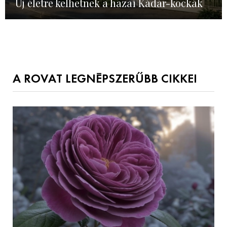
Új életre kelhetnek a hazai Kádár-kockák
A ROVAT LEGNÉPSZERŰBB CIKKEI