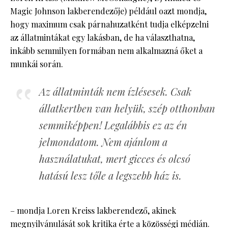
Magic Johnson lakberendezője) például oazt mondja,
hogy maximum csak párnahuzatként tudja elképzelni
az állatmintákat egy lakásban, de ha választhatna,
inkább semmilyen formában nem alkalmazná őket a
munkái során.
Az állatminták nem ízlésesek. Csak
állatkertben van helyük, szép otthonban
semmiképpen! Legalábbis ez az én
jelmondatom. Nem ajánlom a
használatukat, mert gicces és olcsó
hatású lesz tőle a legszebb ház is.
– mondja Loren Kreiss lakberendező, akinek
megnyilvánulását sok kritika érte a közösségi médián.