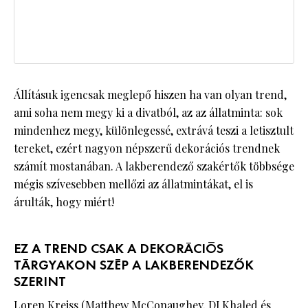
Állításuk igencsak meglepő hiszen ha van olyan trend,
ami soha nem megy ki a divatból, az az állatminta: sok
mindenhez megy, különlegessé, extrává teszi a letisztult
tereket, ezért nagyon népszerű dekorációs trendnek
számít mostanában. A lakberendező szakértők többsége
mégis szívesebben mellőzi az állatmintákat, el is
árulták, hogy miért!
EZ A TREND CSAK A DEKORÁCIÓS
TÁRGYAKON SZÉP A LAKBERENDEZŐK
SZERINT
Loren Kreiss (Matthew McConaughey, DJ Khaled és