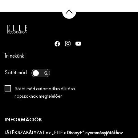
Írj nekünk!
Sötét mód
Sötét mód automatikus állítása
napszaknak megfelelően
INFORMÁCIÓK
JÁTÉKSZABÁLYZAT az „ELLE x Disney+” nyereményjátékhoz