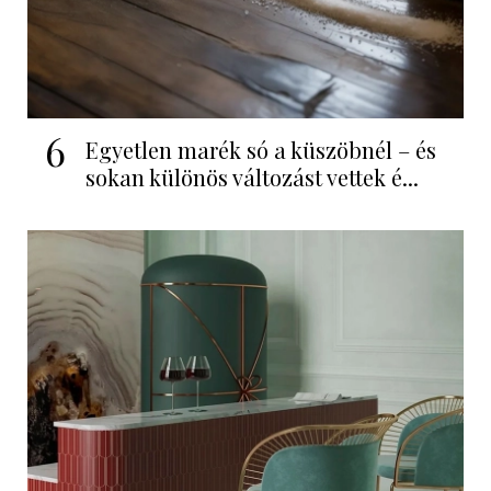
6
Egyetlen marék só a küszöbnél – és
sokan különös változást vettek é...