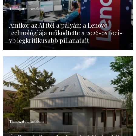
Támogatott tartalom
Amikor az AI ítél a pályán: a Lenovo
technológiája működtette a 2026-os foci-
vb legkritikusabb pillanatait
Támogatott tartalom