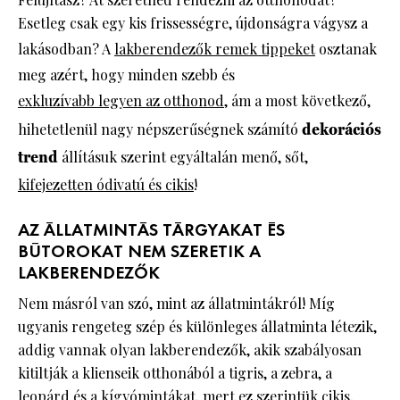
Esetleg csak egy kis frissességre, újdonságra vágysz a
lakásodban? A
lakberendezők remek tippeket
osztanak
meg azért, hogy minden szebb és
exkluzívabb legyen az otthonod
, ám a most következő,
hihetetlenül nagy népszerűségnek számító
dekorációs
trend
állításuk szerint egyáltalán menő, sőt,
kifejezetten ódivatú és cikis
!
AZ ÁLLATMINTÁS TÁRGYAKAT ÉS
BÚTOROKAT NEM SZERETIK A
LAKBERENDEZŐK
Nem másról van szó, mint az állatmintákról! Míg
ugyanis rengeteg szép és különleges állatminta létezik,
addig vannak olyan lakberendezők, akik szabályosan
kitiltják a klienseik otthonából a tigris, a zebra, a
leopárd és a kígyómintákat, mert ez szerintük cikis,