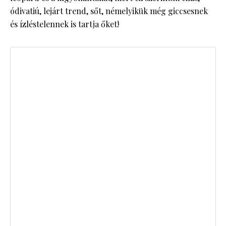
ódivatiú, lejárt trend, sőt, némelyikük még giccsesnek
és ízléstelennek is tartja őket!