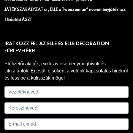
JÁTÉKSZABÁLYZAT a „ELLE x Tweezerman” nyereményjátékhoz
Hirdetési ÁSZF
IRATKOZZ FEL AZ ELLE ÉS ELLE DECORATION
HÍRLEVELÉRE!
Előfizetői akciók, exkluzív eseménymeghívók és
cikkajánlók. Értesülj elsőként a velünk kapcsolatos hírekről
és less be a kulisszák mögé!