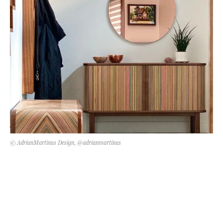
Kert és terasz
HÍRLEVÉL
© AdrianMartinus Design, @adrianmartinus