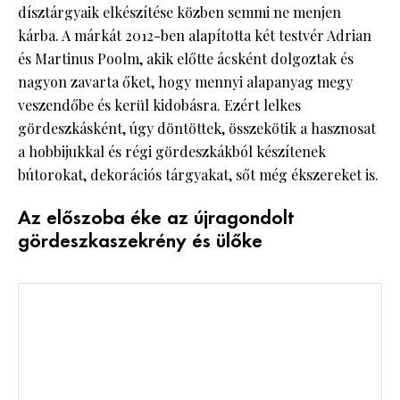
dísztárgyaik elkészítése közben semmi ne menjen
kárba. A márkát 2012-ben alapította két testvér Adrian
és Martinus Poolm, akik előtte ácsként dolgoztak és
nagyon zavarta őket, hogy mennyi alapanyag megy
veszendőbe és kerül kidobásra. Ezért lelkes
gördeszkásként, úgy döntöttek, összekötik a hasznosat
a hobbijukkal és régi gördeszkákból készítenek
bútorokat, dekorációs tárgyakat, sőt még ékszereket is.
Az előszoba éke az újragondolt
gördeszkaszekrény és ülőke