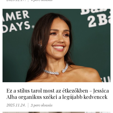
Ez a stílus tarol most az étkezőkben – Jessica
Alba organikus székei a legújabb kedvencek
2025.11.24.
3 perc olvasás