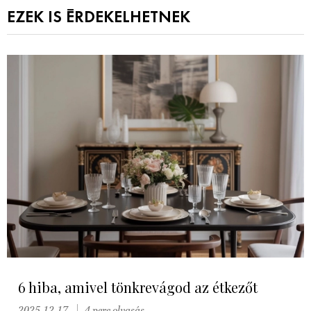
EZEK IS ÉRDEKELHETNEK
6 hiba, amivel tönkrevágod az étkezőt
2025.12.17.
4 perc olvasás