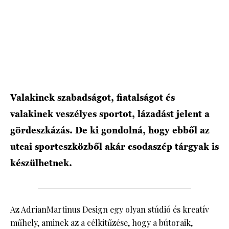
Valakinek szabadságot, fiatalságot és
valakinek veszélyes sportot, lázadást jelent a
gördeszkázás. De ki gondolná, hogy ebből az
utcai sporteszközből akár csodaszép tárgyak is
készülhetnek.
Az AdrianMartinus Design egy olyan stúdió és kreatív
műhely, aminek az a célkitűzése, hogy a bútoraik,