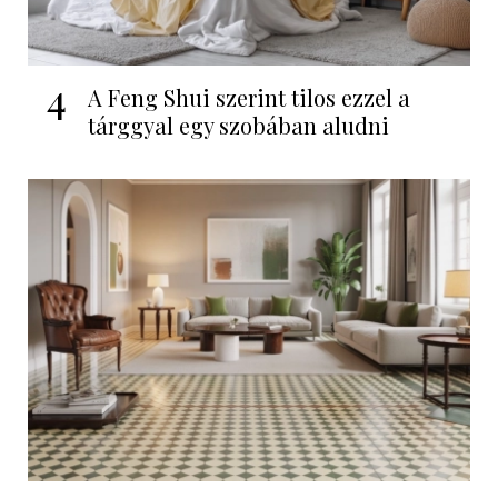
4
A Feng Shui szerint tilos ezzel a
tárggyal egy szobában aludni