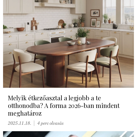
Melyik étkezőasztal a legjobb a te
otthonodba? A forma 2026-ban mindent
meghatároz
2025.11.18.
4 perc olvasás