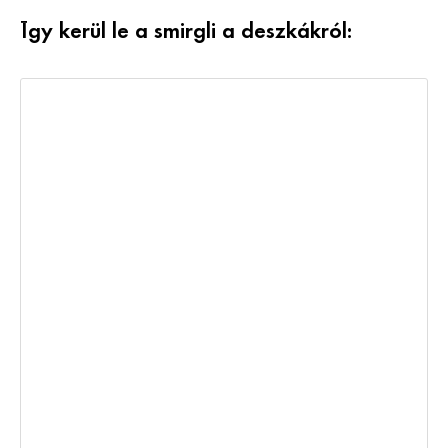
Így kerül le a smirgli a deszkákról: