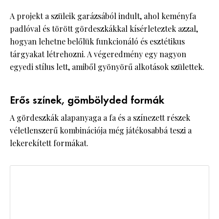
A projekt a szüleik garázsából indult, ahol keményfa
padlóval és törött gördeszkákkal kísérleteztek azzal,
hogyan lehetne belőlük funkcionáló és esztétikus
tárgyakat létrehozni. A végeredmény egy nagyon
egyedi stílus lett, amiből gyönyörű alkotások születtek.
Erős színek, gömbölyded formák
A gördeszkák alapanyaga a fa és a színezett részek
véletlenszerű kombinációja még játékosabbá teszi a
lekerekített formákat.