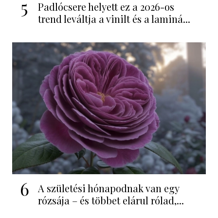
5
Padlócsere helyett ez a 2026-os
trend leváltja a vinilt és a laminá...
6
A születési hónapodnak van egy
rózsája – és többet elárul rólad,...