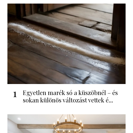
1
Egyetlen marék só a küszöbnél – és
sokan különös változást vettek é...