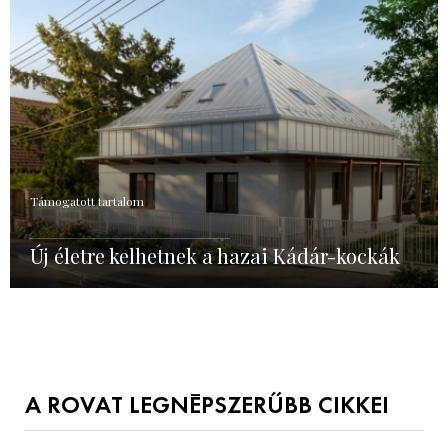
Támogatott tartalom
Új életre kelhetnek a hazai Kádár-kockák
A ROVAT LEGNÉPSZERŰBB CIKKEI