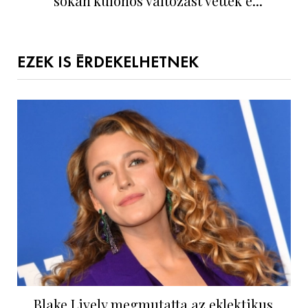
sokan különös változást vettek é...
EZEK IS ÉRDEKELHETNEK
Blake Lively megmutatta az eklektikus