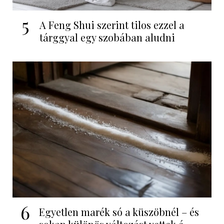
5
A Feng Shui szerint tilos ezzel a
tárggyal egy szobában aludni
6
Egyetlen marék só a küszöbnél – és