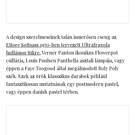
A design szerelmeseinek talán ismerősen cseng az
Ettore Sottsass 1970-ben tervezett Ultrafragola
hullámos tükre
, Verner Panton ikonikus Flowerpot
csillárja, Louis Poulsen Panthella asztali lámpája, vagy
éppen a Faye Toogood által megálmodott Roly Poly
szék. Ezek az örök klasszikus darabok például
fantasztikusan mutatnának egy postmodern pastel,
vagy éppen danish pastel térben.