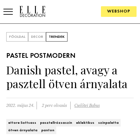
WEBSHOP
ELLE.HU
FŐOLDAL
DECOR
TRENDEK
HÍREK
PASTEL POSTMODERN
TRENDEK
Danish pastel, avagy a
SZOBÁK
pasztell ötven árnyalata
Konyha
ÖTLETEK
Fürdőszoba
SZÉP TEREK
2022. május 24.
2 perc olvasás
Cselőtei Babus
Nappali
Szállodák és vendégházak
WEBSHOP
ettore Sottsass
pasztellrózsaszín
eklektikus
színpaletta
Hálószoba
ötven árnyalata
panton
Lakások