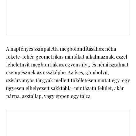
A napfényes színpaletta megbolondításához néha
fekete-fehér geometrikus mintákat alkalmaznak, ezzel
leheletnyit megbontják az egyensúlyt, és némi izgalmat
csempésznek az összképbe. Az íves, gömbölyű,
szivárványos tárgyak mellett tökéletesen mutat egy-egy
ügyesen elhelyezett sakktábla-mintázatú felület, akár
párna, asztallap, vagy éppen egy tálca.