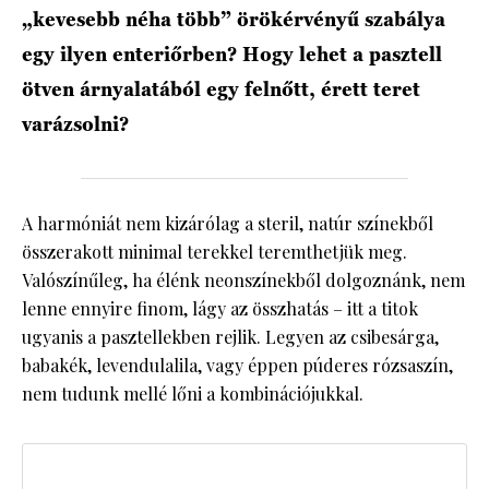
„kevesebb néha több” örökérvényű szabálya
egy ilyen enteriőrben? Hogy lehet a pasztell
ötven árnyalatából egy felnőtt, érett teret
varázsolni?
A harmóniát nem kizárólag a steril, natúr színekből
összerakott minimal terekkel teremthetjük meg.
Valószínűleg, ha élénk neonszínekből dolgoznánk, nem
lenne ennyire finom, lágy az összhatás – itt a titok
ugyanis a pasztellekben rejlik. Legyen az csibesárga,
babakék, levendulalila, vagy éppen púderes rózsaszín,
nem tudunk mellé lőni a kombinációjukkal.