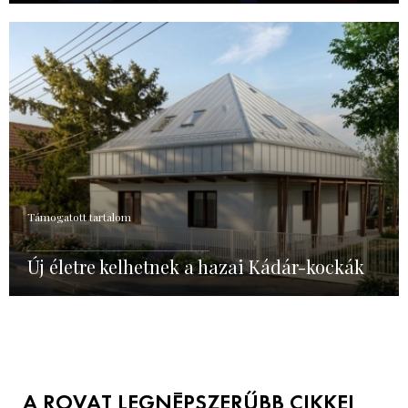
Támogatott tartalom
Új életre kelhetnek a hazai Kádár-kockák
A ROVAT LEGNÉPSZERŰBB CIKKEI