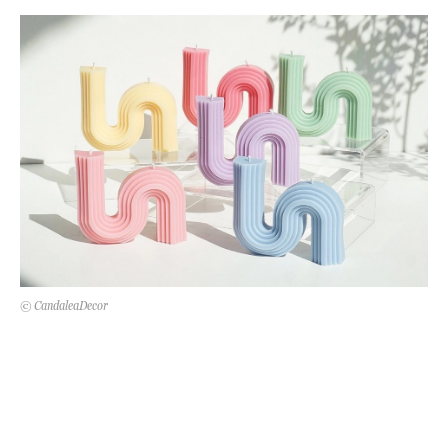
Kert és terasz
HÍRLEVÉL
© CandaleaDecor