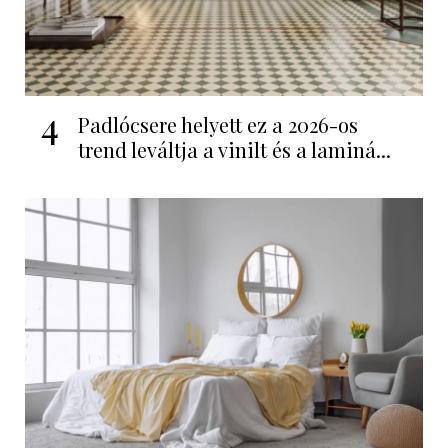
4
Padlócsere helyett ez a 2026-os
trend leváltja a vinilt és a laminá...