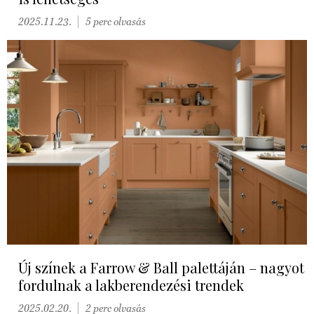
2025.11.23.
5 perc olvasás
Új színek a Farrow & Ball palettáján – nagyot
fordulnak a lakberendezési trendek
2025.02.20.
2 perc olvasás