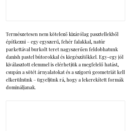
Természetesen nem kötelező kizárólag pasztellekből
építkezni – egy egyszerű, fehér falakkal, natúr
parkettával burkolt teret nagyszerűen feldobhatunk
danish pastel bútorokkal és kiegészítőkkel. Egy-egy jól
kiválasztott elemmel is elérhetjük a megfelelő hatást,
csupán a sötét árnyalatokat és a szigorú geometriát kell
elkerülnünk – ügyeljünk rá, hogy a lekerekített formák
domináljanak.