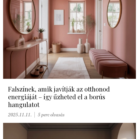
Falszínek, amik javítják az otthonod
energiáját – így űzheted el a borús
hangulatot
2025.11.11.
5 perc olvasás