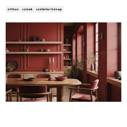
Kert és terasz
HÍRLEVÉL
otthon
színek
születési hónap