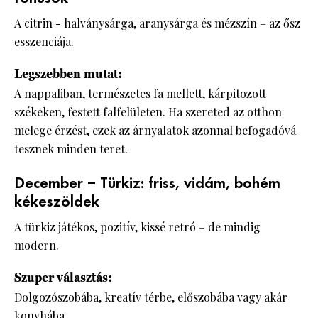
A citrin - halványsárga, aranysárga és mézszín – az ősz
esszenciája.
Legszebben mutat:
A nappaliban, természetes fa mellett, kárpitozott
székeken, festett falfelületen. Ha szereted az otthon
melege érzést, ezek az árnyalatok azonnal befogadóvá
tesznek minden teret.
December – Türkiz: friss, vidám, bohém
kékeszöldek
A türkiz játékos, pozitív, kissé retró – de mindig
modern.
Szuper választás:
Dolgozószobába, kreatív térbe, előszobába vagy akár
konyhába.