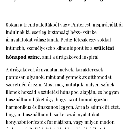
Sokan a trendpalettákból vagy Pinterest-inspirációkból
indulnak ki, esetleg biztonsági bézs–szürke
árnyalatokat választanak. Pedig létezik egy sokkal
intimebb, személyesebb kiindulópont is: a
születési
hónapod színe
, amit a drágaköved inspirál.
A drágakövek árnyalatai mélyek, karakteresek –
pontosan olyanok, mint amilyennek az otthonodat
szeretnéd érezni. Most megmutatjuk, milyen színek
illenek hozzád a születési hónapod alapján, és hogyan
használhatod őket úgy, hogy az otthonod igazán
harmonikus és önazonos legyen. Arra is adunk ötletet,
hogyan használhatod ezeket az árnyalatokat
konyhabútorfesték formájában, vagy milyen módon