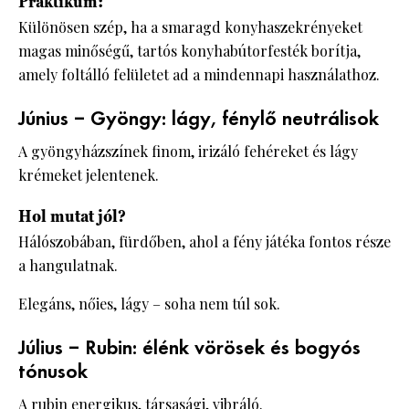
Praktikum:
Különösen szép, ha a smaragd konyhaszekrényeket
magas minőségű, tartós konyhabútorfesték borítja,
amely foltálló felületet ad a mindennapi használathoz.
Június – Gyöngy: lágy, fénylő neutrálisok
A gyöngyházszínek finom, irizáló fehéreket és lágy
krémeket jelentenek.
Hol mutat jól?
Hálószobában, fürdőben, ahol a fény játéka fontos része
a hangulatnak.
Elegáns, nőies, lágy – soha nem túl sok.
Július – Rubin: élénk vörösek és bogyós
tónusok
A rubin energikus, társasági, vibráló.