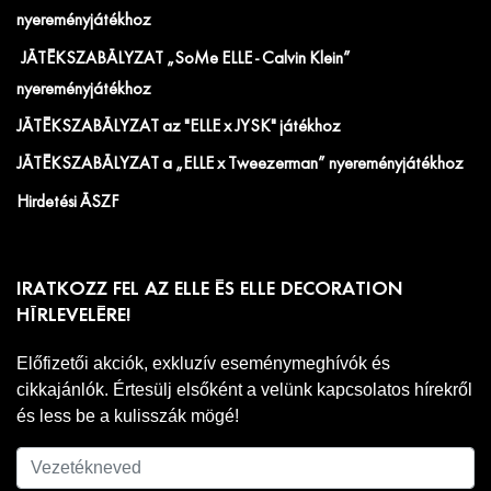
nyereményjátékhoz
JÁTÉKSZABÁLYZAT „SoMe ELLE - Calvin Klein”
nyereményjátékhoz
JÁTÉKSZABÁLYZAT az "ELLE x JYSK" játékhoz
JÁTÉKSZABÁLYZAT a „ELLE x Tweezerman” nyereményjátékhoz
Hirdetési ÁSZF
IRATKOZZ FEL AZ ELLE ÉS ELLE DECORATION
HÍRLEVELÉRE!
Előfizetői akciók, exkluzív eseménymeghívók és
cikkajánlók. Értesülj elsőként a velünk kapcsolatos hírekről
és less be a kulisszák mögé!