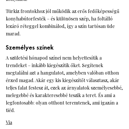
Türkiz frontokhoz jól működik az erős fedőképességű
konyhabútorfesték – és különösen szép, ha foltálló
lezáró réteggel kombinálod, így a szín tartósan üde
marad.
Személyes színek
A születési hónapod színei nem helyettesítik a
trendeket – inkább kiegészítik őket. Segítenek
megtalálni azt a hangulatot, amelyben valóban otthon
érzed magad. Akár egy kis kiegészítőt választasz, akár
teljes falat festesz át, ezek az árnyalatok személyesebbé,
melegebbé és karakteresebbé teszik a teret. És ami a
legfontosabb: olyan otthont teremtenek, ami igazán a
tiéd.
Via