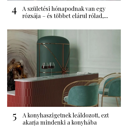
4
A születési hónapodnak van egy
rózsája – és többet elárul rólad,...
5
A konyhaszigetnek leáldozott, ezt
akarja mindenki a konyhába