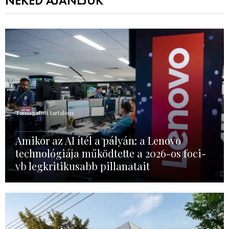
NEKED AJÁNLJUK
Támogatott tartalom
Amikor az AI ítél a pályán: a Lenovo
technológiája működtette a 2026-os foci-
vb legkritikusabb pillanatait