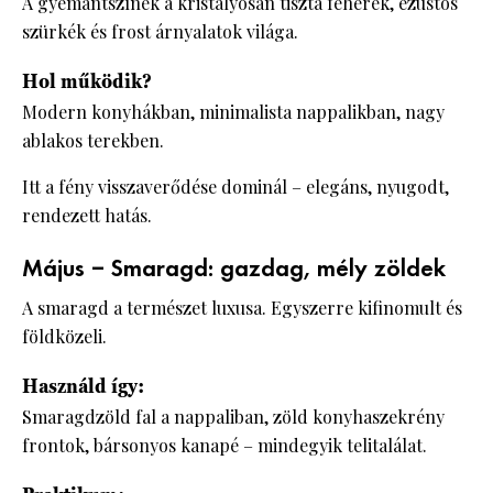
A gyémántszínek a kristályosan tiszta fehérek, ezüstös
szürkék és frost árnyalatok világa.
Hol működik?
Modern konyhákban, minimalista nappalikban, nagy
ablakos terekben.
Itt a fény visszaverődése dominál – elegáns, nyugodt,
rendezett hatás.
Május – Smaragd: gazdag, mély zöldek
A smaragd a természet luxusa. Egyszerre kifinomult és
földközeli.
Használd így:
Smaragdzöld fal a nappaliban, zöld konyhaszekrény
frontok, bársonyos kanapé – mindegyik telitalálat.