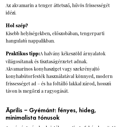
Az akvamarin a tenger áttetsző, hűvös frissességét
idézi.
Hol szép?
Kisebb helyiségekben, előszobában, tengerparti
hangulatú nappalikban.
Praktikus tipp:
A halvány kékeszöld árnyalatok
világosítanak és tisztaságérzetet adnak.
Akvamarinos konyhasziget vagy szekrényajtó
konyhabútorfesték használatával könnyed, modern
frissességet ad – és ha foltálló lakkal zárod, hosszú
távon is megőrzi a ragyogását.
Április – Gyémánt: fényes, hideg,
minimalista tónusok