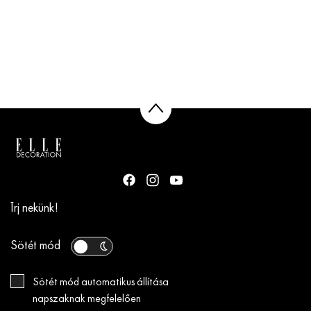
Írj nekünk!
Sötét mód
Sötét mód automatikus állítása
napszaknak megfelelően