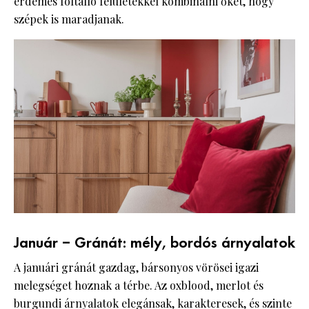
érdemes foltálló felületekkel kombinálni őket, hogy
szépek is maradjanak.
Január – Gránát: mély, bordós árnyalatok
A januári gránát gazdag, bársonyos vörösei igazi
melegséget hoznak a térbe. Az oxblood, merlot és
burgundi árnyalatok elegánsak, karakteresek, és szinte