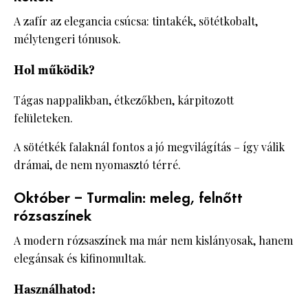
A zafír az elegancia csúcsa: tintakék, sötétkobalt,
mélytengeri tónusok.
Hol működik?
Tágas nappalikban, étkezőkben, kárpitozott
felületeken.
A sötétkék falaknál fontos a jó megvilágítás – így válik
drámai, de nem nyomasztó térré.
Október – Turmalin: meleg, felnőtt
rózsaszínek
A modern rózsaszínek ma már nem kislányosak, hanem
elegánsak és kifinomultak.
Használhatod: