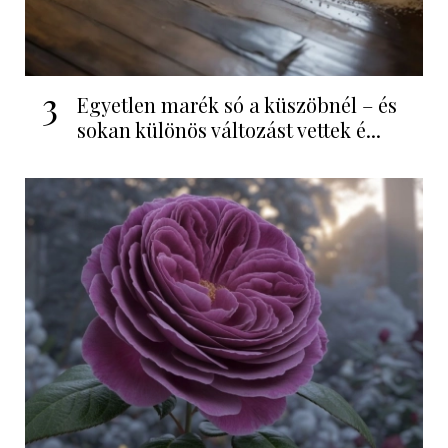
3
Egyetlen marék só a küszöbnél – és
sokan különös változást vettek é...