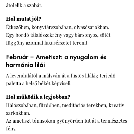
átölelik a szobát.
Hol mutat jól?
Étkezőben, könyvtárszobában, olvasósarokban.
Egy bordó tálalószekrény vagy bársonyos, sötét
függöny azonnal luxusérzetet teremt.
Február – Ametiszt: a nyugalom és
harmónia lilái
A levendulától a mályván át a füstös lilákig terjedő
paletta a belső békét képviseli.
Hol működik a legjobban?
Hálószobában, fürdőben, meditációs terekben, kreatív
sarkokban.
Az ametiszt tónusokon gyönyörűen fut át a természetes
fény.