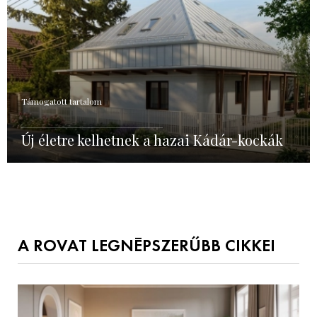
Támogatott tartalom
Új életre kelhetnek a hazai Kádár-kockák
A ROVAT LEGNÉPSZERŰBB CIKKEI