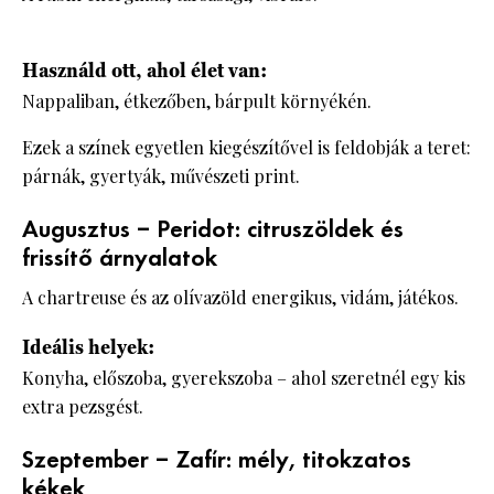
Használd ott, ahol élet van:
Nappaliban, étkezőben, bárpult környékén.
Ezek a színek egyetlen kiegészítővel is feldobják a teret:
párnák, gyertyák, művészeti print.
Augusztus – Peridot: citruszöldek és
frissítő árnyalatok
A chartreuse és az olívazöld energikus, vidám, játékos.
Ideális helyek:
Konyha, előszoba, gyerekszoba – ahol szeretnél egy kis
extra pezsgést.
Szeptember – Zafír: mély, titokzatos
kékek