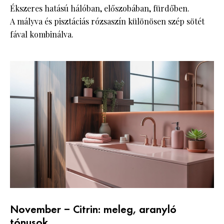
Ékszeres hatású hálóban, előszobában, fürdőben.
A mályva és pisztáciás rózsaszín különösen szép sötét
fával kombinálva.
November – Citrin: meleg, aranyló
tónusok