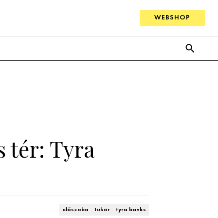
WEBSHOP
 tér: Tyra
előszoba
tükör
tyra banks