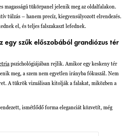
es magasságú tükörpanel jelenik meg az oldalfalakon.
ív túlzás – hanem precíz, kiegyensúlyozott elrendezés.
nek el, és teljes falszakaszt lefednek.
sz egy szűk előszobából grandiózus tér
tria
pszichológiájában rejlik. Amikor egy keskeny tér
jelenik meg, a szem nem egyetlen irányba fókuszál. Nem
et. A tükrök vizuálisan kitolják a falakat, miközben a
 rendezett, ismétlődő forma eleganciát közvetít, még