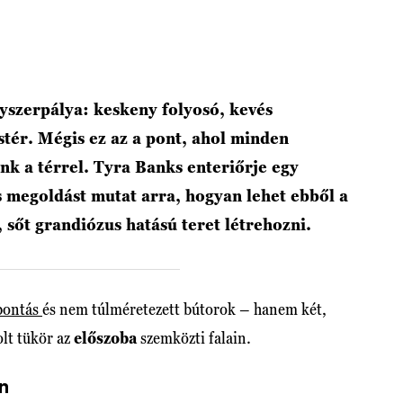
yszerpálya: keskeny folyosó, kevés
tér. Mégis ez az a pont, ahol minden
nk a térrel. Tyra Banks enteriőrje egy
s megoldást mutat arra, hogyan lehet ebből a
 sőt grandiózus hatású teret létrehozni.
bontás
és nem túlméretezett bútorok – hanem két,
olt tükör az
előszoba
szemközti falain.
n