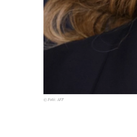
© Fotó: AFP