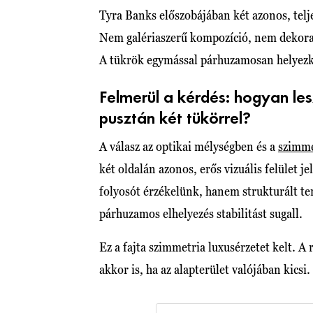
Tyra Banks előszobájában két azonos, telj
Nem galériaszerű kompozíció, nem dekorat
A tükrök egymással párhuzamosan helyezked
Felmerül a kérdés: hogyan le
pusztán két tükörrel?
A válasz az optikai mélységben és a
szimme
két oldalán azonos, erős vizuális felület 
folyosót érzékelünk, hanem strukturált ter
párhuzamos elhelyezés stabilitást sugall.
Ez a fajta szimmetria luxusérzetet kelt. A
akkor is, ha az alapterület valójában kicsi.