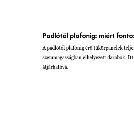
Padlótól plafonig: miért font
A padlótól plafonig érő tükörpanelek telj
szemmagasságban elhelyezett darabok. Itt n
átjárhatóvá.