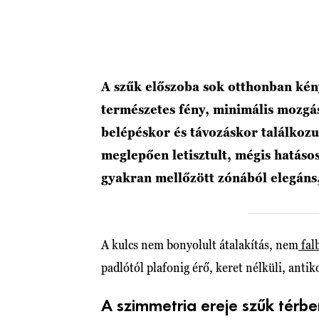
A szűk előszoba sok otthonban kén
természetes fény, minimális mozgás
belépéskor és távozáskor találkozu
meglepően letisztult, mégis hatáso
gyakran mellőzött zónából elegáns,
A kulcs nem bonyolult átalakítás, nem
fal
padlótól plafonig érő, keret nélküli, antik
A szimmetria ereje szűk térbe