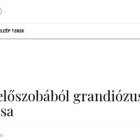
SZÉP TEREK
Szállodák és
vendégházak
Lakások
 előszobából grandiózus
sa
on