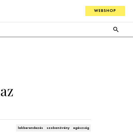
WEBSHOP
 az
lakberendezés
szobanövény
egészség