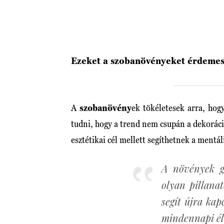
Ezeket a szobanövényeket érdemes
A
szobanövény
ek tökéletesek arra, hog
tudni, hogy a trend nem csupán a dekoráci
esztétikai cél mellett segíthetnek a mentál
A növények g
olyan pillanat
segít újra ka
mindennapi él