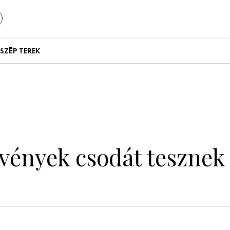
SZÉP TEREK
Szállodák és
vendégházak
Lakások
vények csodát tesznek