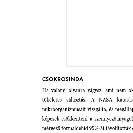
CSOKROSINDA
Ha valami olyanra vágysz, ami nem ok
tökéletes választás. A NASA kutat
mikroorganizmusait vizsgálta, és megálla
képesek csökkenteni a szennyezőanyagok
mérgező formaldehid 95%-át távolították el