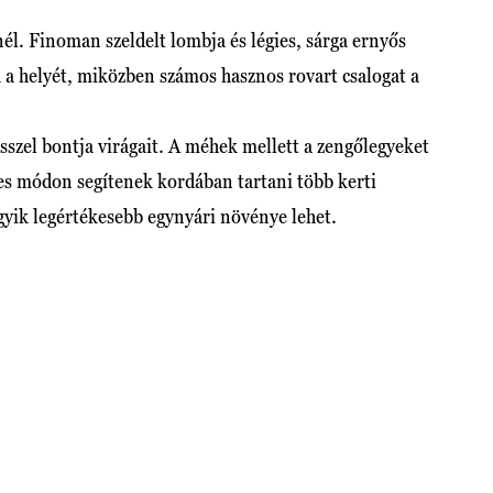
él. Finoman szeldelt lombja és légies, sárga ernyős
a a helyét, miközben számos hasznos rovart csalogat a
sszel bontja virágait. A méhek mellett a zengőlegyeket
tes módon segítenek kordában tartani több kerti
gyik legértékesebb egynyári növénye lehet.