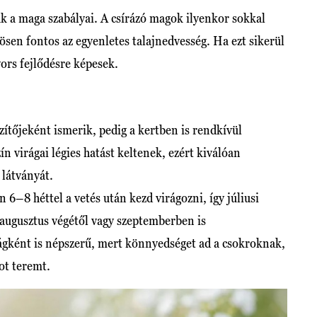
a maga szabályai. A csírázó magok ilyenkor sokkal
ösen fontos az egyenletes talajnedvesség. Ha ezt sikerül
ors fejlődésre képesek.
ítőjeként ismerik, pedig a kertben is rendkívül
n virágai légies hatást keltenek, ezért kiválóan
 látványát.
6–8 héttel a vetés után kezd virágozni, így júliusi
 augusztus végétől vagy szeptemberben is
rágként is népszerű, mert könnyedséget ad a csokroknak,
ot teremt.