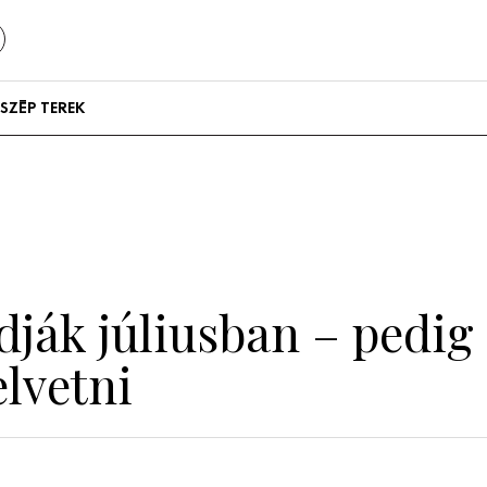
SZÉP TEREK
Szállodák és
vendégházak
Lakások
ják júliusban – pedig e
lvetni