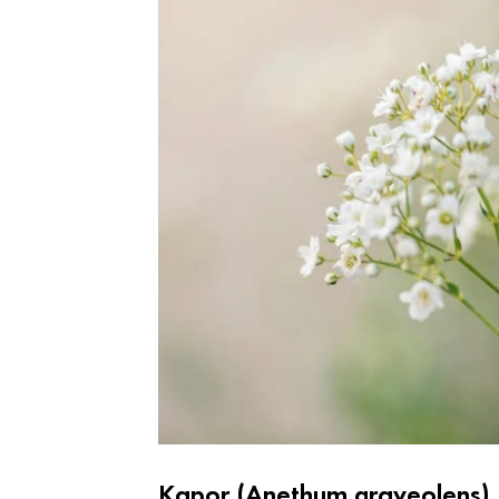
Kapor (Anethum graveolens)