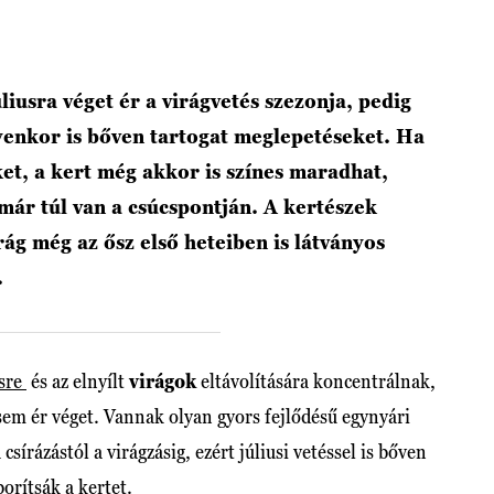
iusra véget ér a virágvetés szezonja, pedig
yenkor is bőven tartogat meglepetéseket. Ha
et, a kert még akkor is színes maradhat,
 már túl van a csúcspontján. A kertészek
rág még az ősz első heteiben is látványos
.
sre
és az elnyílt
virágok
eltávolítására koncentrálnak,
sem ér véget. Vannak olyan gyors fejlődésű egynyári
írázástól a virágzásig, ezért júliusi vetéssel is bőven
borítsák a kertet.