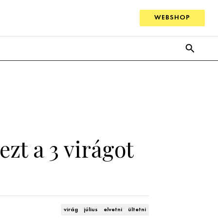
WEBSHOP
zt a 3 virágot
virág
július
elvetni
ültetni