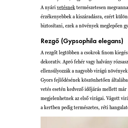
A nyári
vetésnek
természetesen megvannak 
érzékenyebbek a kiszáradásra, ezért külön
biztosítani, ezek a növények meglepően gy
Rezgő (Gypsophila elegans)
A rezgőt legtöbben a csokrok finom kiegész
dekoratív. Apró fehér vagy halvány rózsaszí
ellensúlyozzák a nagyobb virágú növények
Gyors fejlődésének köszönhetően általában 
vetés esetén kedvező időjárás mellett már
megjelenhetnek az első virágai. Vágott vi
a kertben pedig természetes, réti hangulat