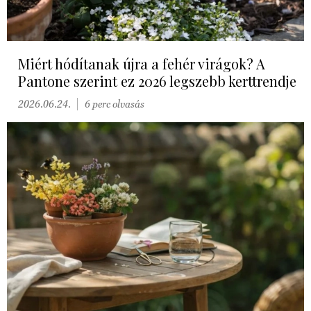
Miért hódítanak újra a fehér virágok? A
Pantone szerint ez 2026 legszebb kerttrendje
2026.06.24.
6 perc olvasás