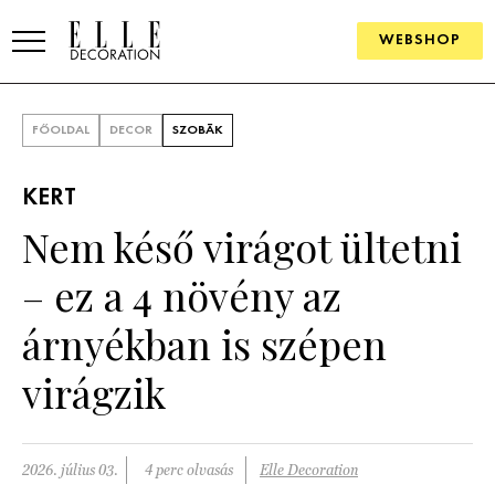
WEBSHOP
ELLE.HU
FŐOLDAL
DECOR
SZOBÁK
HÍREK
KERT
TRENDEK
Nem késő virágot ültetni
SZOBÁK
– ez a 4 növény az
Konyha
ÖTLETEK
árnyékban is szépen
Fürdőszoba
SZÉP TEREK
virágzik
Nappali
Szállodák és vendégházak
WEBSHOP
Hálószoba
Lakások
2026. július 03.
4 perc olvasás
Elle Decoration