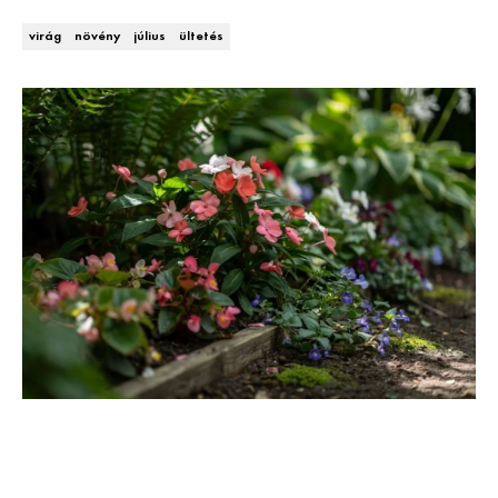
Kert és terasz
HÍRLEVÉL
virág
növény
július
ültetés