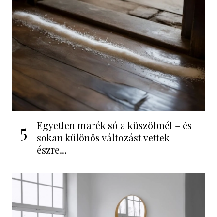
Egyetlen marék só a küszöbnél – és
5
sokan különös változást vettek
észre...