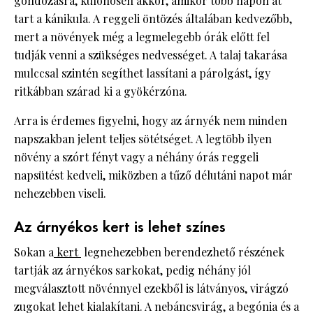
gondozásra, különösen akkor, amikor több napon át
tart a kánikula. A reggeli öntözés általában kedvezőbb,
mert a növények még a legmelegebb órák előtt fel
tudják venni a szükséges nedvességet. A talaj takarása
mulccsal szintén segíthet lassítani a párolgást, így
ritkábban szárad ki a gyökérzóna.
Arra is érdemes figyelni, hogy az árnyék nem minden
napszakban jelent teljes sötétséget. A legtöbb ilyen
növény a szórt fényt vagy a néhány órás reggeli
napsütést kedveli, miközben a tűző délutáni napot már
nehezebben viseli.
Az árnyékos kert is lehet színes
Sokan a
kert
legnehezebben berendezhető részének
tartják az árnyékos sarkokat, pedig néhány jól
megválasztott növénnyel ezekből is látványos, virágzó
zugokat lehet kialakítani. A nebáncsvirág, a begónia és a