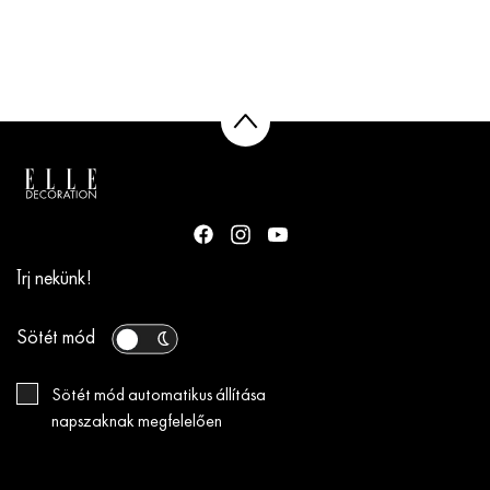
Írj nekünk!
Sötét mód
Sötét mód automatikus állítása
napszaknak megfelelően