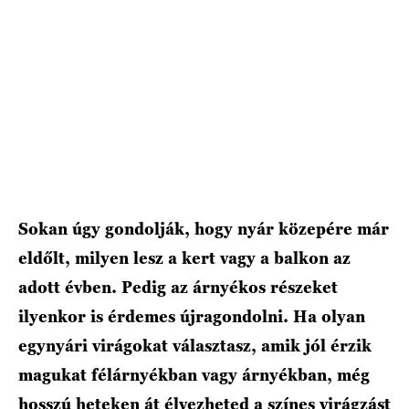
Sokan úgy gondolják, hogy nyár közepére már
eldőlt, milyen lesz a kert vagy a balkon az
adott évben. Pedig az árnyékos részeket
ilyenkor is érdemes újragondolni. Ha olyan
egynyári virágokat választasz, amik jól érzik
magukat félárnyékban vagy árnyékban, még
hosszú heteken át élvezheted a színes virágzást