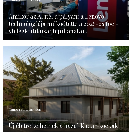
Támogatott tartalom
Amikor az AI ítél a pályán: a Lenovo
technológiája működtette a 2026-os foci-
vb legkritikusabb pillanatait
Támogatott tartalom
Új életre kelhetnek a hazai Kádár-kockák