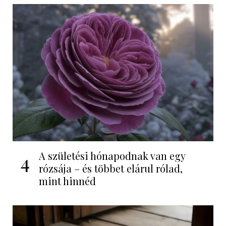
A születési hónapodnak van egy
4
rózsája – és többet elárul rólad,
mint hinnéd