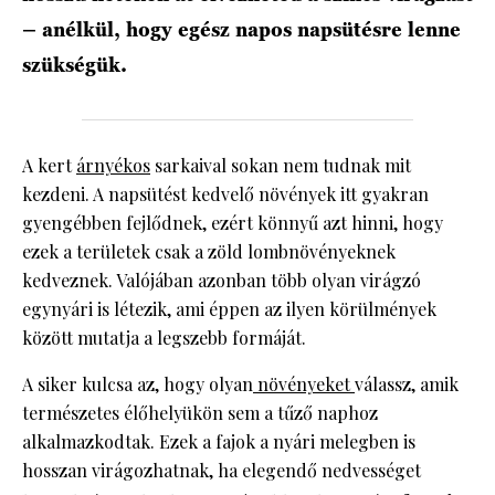
– anélkül, hogy egész napos napsütésre lenne
szükségük.
A kert
árnyékos
sarkaival sokan nem tudnak mit
kezdeni. A napsütést kedvelő növények itt gyakran
gyengébben fejlődnek, ezért könnyű azt hinni, hogy
ezek a területek csak a zöld lombnövényeknek
kedveznek. Valójában azonban több olyan virágzó
egynyári is létezik, ami éppen az ilyen körülmények
között mutatja a legszebb formáját.
A siker kulcsa az, hogy olyan
növényeket
válassz, amik
természetes élőhelyükön sem a tűző naphoz
alkalmazkodtak. Ezek a fajok a nyári melegben is
hosszan virágozhatnak, ha elegendő nedvességet