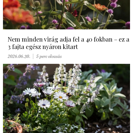
Nem minden virág adja fel a 40 fokban – ez a
3 fajta egész nyáron kitart
2026.06.30.
5 perc olvasás