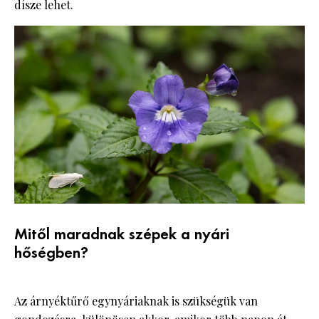
dísze lehet.
Mitől maradnak szépek a nyári
hőségben?
Az árnyéktűrő egynyáriaknak is szükségük van