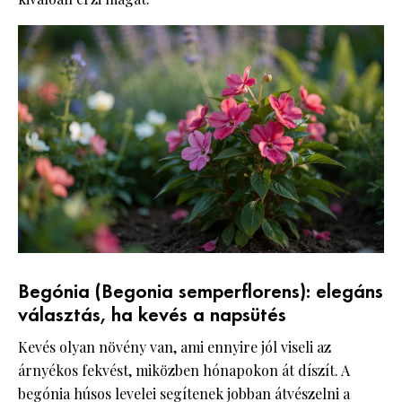
Begónia (Begonia semperflorens): elegáns
választás, ha kevés a napsütés
Kevés olyan növény van, ami ennyire jól viseli az
árnyékos fekvést, miközben hónapokon át díszít. A
begónia húsos levelei segítenek jobban átvészelni a