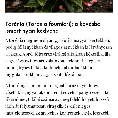
Torénia (Torenia fournieri): a kevésbé
ismert nyári kedvenc
A torénia még nem olyan gyakori a magyar kertekben,
pedig félárnyékban és világos árnyékban is látványosan
virágzik. Apró, tölcséres virágai általában kékeslila, lila
vagy rózsaszínes árnyalatokban jelennek meg, és
finom, légies hatást keltenek balkonládákban,
függőkosarakban vagy kisebb dézsákban.
A forró nyári napokon meghálálja az egyenletes
vízellátást, ugyanakkor nem kedveli a pangó vizet. Ha
sikerül megtalálni számára a megfelelő helyet, hosszú
időn át folyamatosan virágzik, és különleges
megjelenésével az árnyékos kertrészek egyik legszebb