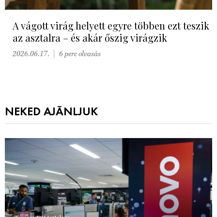
A vágott virág helyett egyre többen ezt teszik
az asztalra – és akár őszig virágzik
2026.06.17.
6 perc olvasás
NEKED AJÁNLJUK