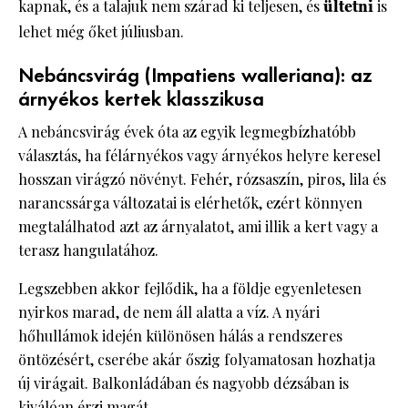
kapnak, és a talajuk nem szárad ki teljesen, és
ültetni
is
lehet még őket júliusban.
Nebáncsvirág (Impatiens walleriana): az
árnyékos kertek klasszikusa
A nebáncsvirág évek óta az egyik legmegbízhatóbb
választás, ha félárnyékos vagy árnyékos helyre keresel
hosszan virágzó növényt. Fehér, rózsaszín, piros, lila és
narancssárga változatai is elérhetők, ezért könnyen
megtalálhatod azt az árnyalatot, ami illik a kert vagy a
terasz hangulatához.
Legszebben akkor fejlődik, ha a földje egyenletesen
nyirkos marad, de nem áll alatta a víz. A nyári
hőhullámok idején különösen hálás a rendszeres
öntözésért, cserébe akár őszig folyamatosan hozhatja
új virágait. Balkonládában és nagyobb dézsában is
kiválóan érzi magát.