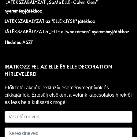
JÁTÉKSZABÁLYZAT „SoMe ELLE - Calvin Klein”
nyereményjátékhoz
JÁTÉKSZABÁLYZAT az "ELLE x JYSK" játékhoz
JÁTÉKSZABÁLYZAT a „ELLE x Tweezerman” nyereményjátékhoz
Hirdetési ÁSZF
IRATKOZZ FEL AZ ELLE ÉS ELLE DECORATION
HÍRLEVELÉRE!
Előfizetői akciók, exkluzív eseménymeghívók és
cikkajánlók. Értesülj elsőként a velünk kapcsolatos hírekről
és less be a kulisszák mögé!