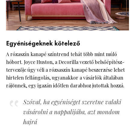
Egyéniségeknek kötelező
A rózaszín kanapé színtrend tehát több mint múló
hóbort. Joyce Huston, a Decorilla vezető belsőépítész-
tervezője úgy véli a rózsaszín kanapé beszerzése lehet
hirtelen fellángolás, ugyanakkor a vásárlók általában
rájönnek, egy igazán időtlen darabhoz jutottak hozzá.
Szóval, ha egyéniséget szeretne valaki
vásárolni a nappalijába, azt mondom
hajrá