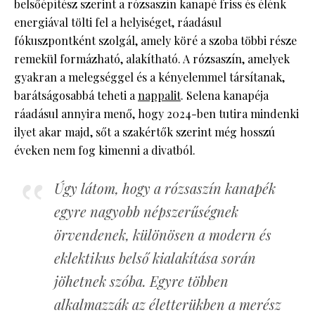
belsőépítész szerint a rózsaszín kanapé friss és élénk
energiával tölti fel a helyiséget, ráadásul
fókuszpontként szolgál, amely köré a szoba többi része
remekül formázható, alakítható. A rózsaszín, amelyek
gyakran a melegséggel és a kényelemmel társítanak,
barátságosabbá teheti a
nappalit
. Selena kanapéja
ráadásul annyira menő, hogy 2024-ben tutira mindenki
ilyet akar majd, sőt a szakértők szerint még hosszú
éveken nem fog kimenni a divatból.
Úgy látom, hogy a rózsaszín kanapék
egyre nagyobb népszerűségnek
örvendenek, különösen a modern és
eklektikus belső kialakítása során
jöhetnek szóba. Egyre többen
alkalmazzák az életterükben a merész