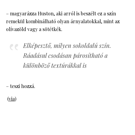
– magyarázza Huston, aki arról is beszélt ez a szín
remekül kombinálható olyan árnyalatokkal, mint az
olívazöld vagy a sötétkék.
Elképesztő, milyen sokoldalú szín.
Ráadásul csodásan párosítható a
különböző textúrákkal is
– teszi hozzá.
(
via
)