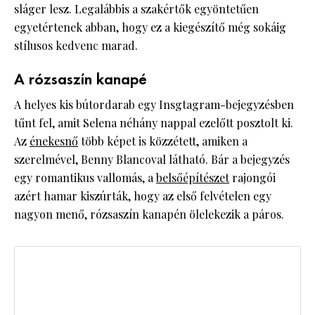
sláger lesz. Legalábbis a szakértők egyöntetűen
egyetértenek abban, hogy ez a kiegészítő még sokáig
stílusos kedvenc marad.
A rózsaszín kanapé
A helyes kis bútordarab egy Insgtagram-bejegyzésben
tűnt fel, amit Selena néhány nappal ezelőtt posztolt ki.
Az
énekesnő
több képet is közzétett, amiken a
szerelmével, Benny Blancoval látható. Bár a bejegyzés
egy romantikus vallomás, a
belsőépítészet
rajongói
azért hamar kiszúrták, hogy az első felvételen egy
nagyon menő, rózsaszín kanapén ölelekezik a páros.