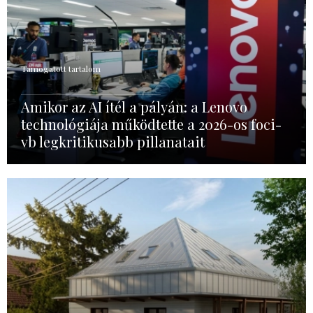
Támogatott tartalom
Amikor az AI ítél a pályán: a Lenovo
technológiája működtette a 2026-os foci-
vb legkritikusabb pillanatait