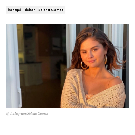
Kert és terasz
HÍRLEVÉL
kanapé
dekor
Selena Gomez
© Instagram/Selena Gomez