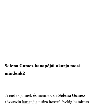
Selena Gomez kanapéját akarja most
mindenki!
Trendek jönnek és mennek, de
Selena Gomez
rózsaszín
kanapéja
tutira hosszú évekig hatalmas