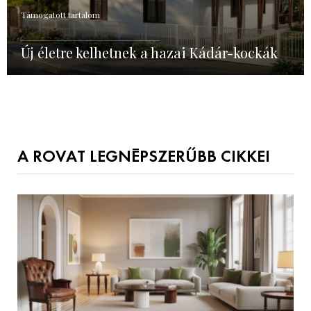
Támogatott tartalom
Új életre kelhetnek a hazai Kádár-kockák
A ROVAT LEGNÉPSZERŰBB CIKKEI