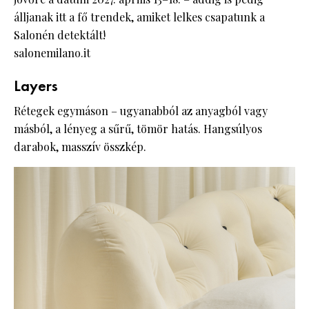
álljanak itt a fő trendek, amiket lelkes csapatunk a
Salonén detektált!
salonemilano.it
Layers
Rétegek egymáson – ugyanabból az anyagból vagy
másból, a lényeg a sűrű, tömör hatás. Hangsúlyos
darabok, masszív összkép.