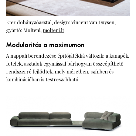
Eter dohányzóasztal, design: Vincent Van Duysen,
gyártó: Molteni,
molteni.it
Modularitás a maximumon
A nappali berendezése építőjátékká változik: a kanapék,
fotelek, asztalok egymással bárhogyan összeépíthető
rendszerré fejlődtek, mely méretben, színben és
kombinációban is testreszabható.