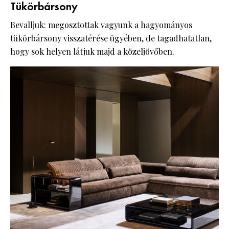
Tükörbársony
Bevalljuk: megosztottak vagyunk a hagyományos
tükörbársony visszatérése ügyében, de tagadhatatlan,
hogy sok helyen látjuk majd a közeljövőben.