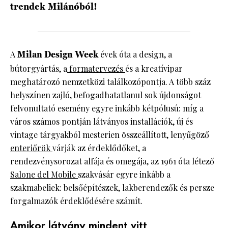
trendek Milánóból!
A
Milan Design Week
évek óta a design, a
bútorgyártás, a
formatervezés
és a kreatívipar
meghatározó nemzetközi találkozópontja. A több száz
helyszínen zajló, befogadhatatlanul sok újdonságot
felvonultató esemény egyre inkább kétpólusú: míg a
város számos pontján látványos installációk, új és
vintage tárgyakból mesterien összeállított, lenyűgöző
enteriőrök
várják az érdeklődőket, a
rendezvénysorozat alfája és omegája, az 1961 óta létező
Salone del Mobile
szakvásár egyre inkább a
szakmabeliek: belsőépítészek, lakberendezők és persze
forgalmazók érdeklődésére számít.
Amikor látvány mindent vitt