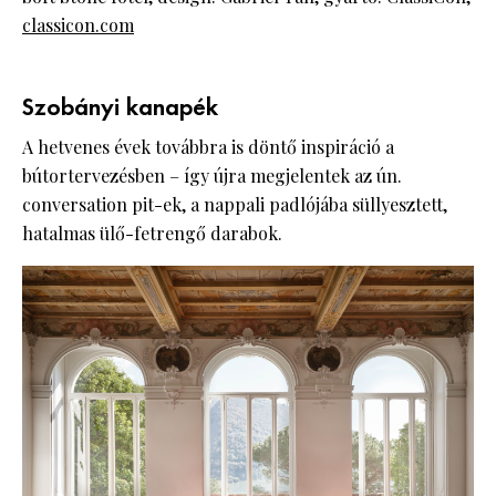
classicon.com
Szobányi kanapék
A hetvenes évek továbbra is döntő inspiráció a
bútortervezésben – így újra megjelentek az ún.
conversation pit-ek, a nappali padlójába süllyesztett,
hatalmas ülő-fetrengő darabok.