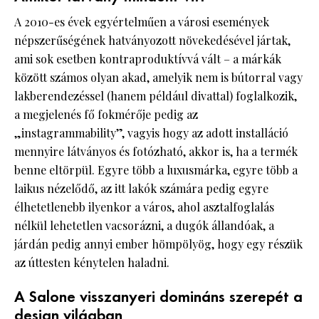
A 2010-es évek egyértelműen a városi események
népszerűségének hatványozott növekedésével jártak,
ami sok esetben kontraproduktívvá vált – a márkák
között számos olyan akad, amelyik nem is bútorral vagy
lakberendezéssel (hanem például divattal) foglalkozik,
a megjelenés fő fokmérője pedig az
„instagrammability”, vagyis hogy az adott installáció
mennyire látványos és fotózható, akkor is, ha a termék
benne eltörpül. Egyre több a luxusmárka, egyre több a
laikus nézelődő, az itt lakók számára pedig egyre
élhetetlenebb ilyenkor a város, ahol asztalfoglalás
nélkül lehetetlen vacsorázni, a dugók állandóak, a
járdán pedig annyi ember hömpölyög, hogy egy részük
az úttesten kénytelen haladni.
A Salone visszanyeri domináns szerepét a
design világban