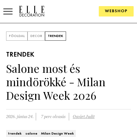
WEBSHOP
ELLE.HU
FŐOLDAL
DECOR
TRENDEK
HÍREK
TRENDEK
TRENDEK
Salone most és
SZOBÁK
mindörökké - Milan
Konyha
ÖTLETEK
Design Week 2026
Fürdőszoba
SZÉP TEREK
Nappali
Szállodák és vendégházak
2026. június 24.
7 perc olvasás
Osvárt Judit
WEBSHOP
Hálószoba
Lakások
trendek
salone
Milan Design Week