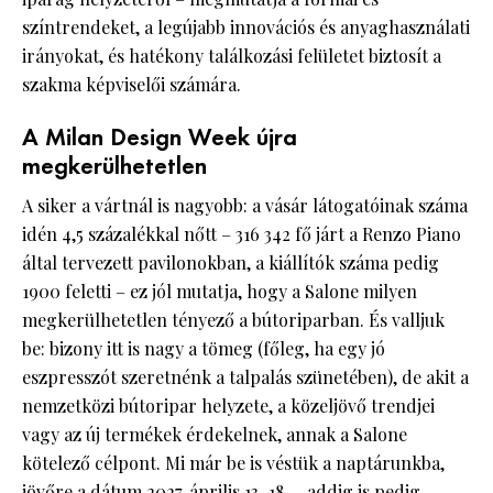
színtrendeket, a legújabb innovációs és anyaghasználati
irányokat, és hatékony találkozási felületet biztosít a
szakma képviselői számára.
A Milan Design Week újra
megkerülhetetlen
A siker a vártnál is nagyobb: a vásár látogatóinak száma
idén 4,5 százalékkal nőtt – 316 342 fő járt a Renzo Piano
által tervezett pavilonokban, a kiállítók száma pedig
1900 feletti – ez jól mutatja, hogy a Salone milyen
megkerülhetetlen tényező a bútoriparban. És valljuk
be: bizony itt is nagy a tömeg (főleg, ha egy jó
eszpresszót szeretnénk a talpalás szünetében), de akit a
nemzetközi bútoripar helyzete, a közeljövő trendjei
vagy az új termékek érdekelnek, annak a Salone
kötelező célpont. Mi már be is véstük a naptárunkba,
jövőre a dátum 2027. április 13–18. – addig is pedig