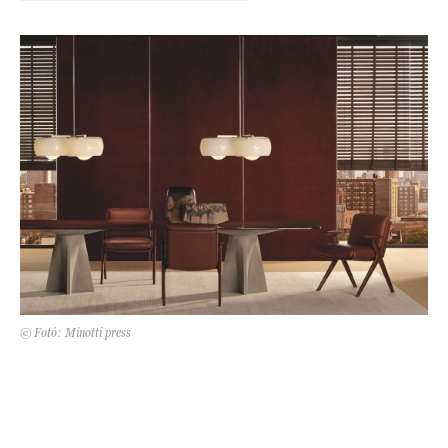
Kert és terasz
HÍRLEVÉL
© Fotó: Minotti press