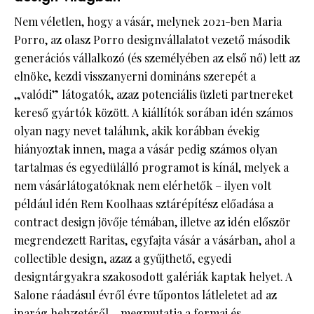
Nem véletlen, hogy a vásár, melynek 2021-ben Maria
Porro, az olasz Porro designvállalatot vezető második
generációs vállalkozó (és személyében az első nő) lett az
elnöke, kezdi visszanyerni domináns szerepét a
„valódi” látogatók, azaz potenciális üzleti partnereket
kereső gyártók között. A kiállítók sorában idén számos
olyan nagy nevet találunk, akik korábban évekig
hiányoztak innen, maga a vásár pedig számos olyan
tartalmas és egyedülálló programot is kínál, melyek a
nem vásárlátogatóknak nem elérhetők – ilyen volt
például idén Rem Koolhaas sztárépítész előadása a
contract design jövője témában, illetve az idén először
megrendezett Raritas, egyfajta vásár a vásárban, ahol a
collectible design, azaz a gyűjthető, egyedi
designtárgyakra szakosodott galériák kaptak helyet. A
Salone ráadásul évről évre tűpontos látleletet ad az
iparág helyzetéről – megmutatja a formai és