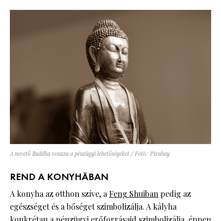
A nevető Buddha vonzza a pénzügyi lehetőségeket / Fotó: Pixabay
REND A KONYHÁBAN
A konyha az otthon szíve, a
Feng Shuiban
pedig az
egészséget és a bőséget szimbolizálja. A kályha
konkrétan a pénzügyi erőforrásaid szimbolizálja, éppen