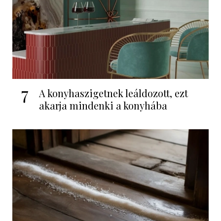
7
A konyhaszigetnek leáldozott, ezt
akarja mindenki a konyhába