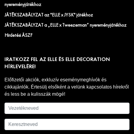
nyereményjátékhoz
JÁTÉKSZABÁLYZAT az "ELLE x JYSK" játékhoz
JÁTÉKSZABÁLYZAT a „ELLE x Tweezerman” nyereményjátékhoz
Hirdetési ÁSZF
IRATKOZZ FEL AZ ELLE ÉS ELLE DECORATION
HÍRLEVELÉRE!
Előfizetői akciók, exkluzív eseménymeghívók és
cikkajánlók. Értesülj elsőként a velünk kapcsolatos hírekről
és less be a kulisszák mögé!