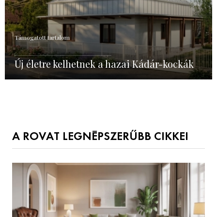
Támogatott tartalom
Új életre kelhetnek a hazai Kádár-kockák
A ROVAT LEGNÉPSZERŰBB CIKKEI