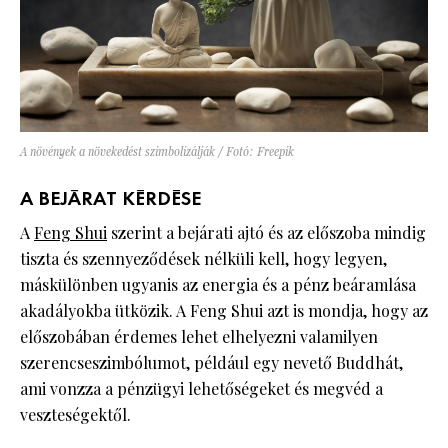
A növények a növekedést szimbolizálják / Fotó: Freepik
A BEJÁRAT KÉRDÉSE
A
Feng Shui
szerint a bejárati ajtó és az előszoba mindig
tiszta és szennyeződések nélküli kell, hogy legyen,
máskülönben ugyanis az energia és a pénz beáramlása
akadályokba ütközik. A Feng Shui azt is mondja, hogy az
előszobában érdemes lehet elhelyezni valamilyen
szerencseszimbólumot, például egy nevető Buddhát,
ami vonzza a pénzügyi lehetőségeket és megvéd a
veszteségektől.