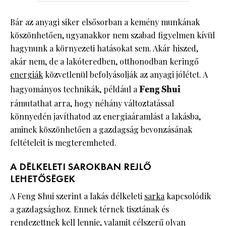
Bár az anyagi siker elsősorban a kemény munkának
köszönhetően, ugyanakkor nem szabad figyelmen kívül
hagynunk a környezeti hatásokat sem. Akár hiszed,
akár nem, de a lakóteredben, otthonodban keringő
energiák
közvetlenül befolyásolják az anyagi jólétet. A
hagyományos technikák, például a
Feng Shui
rámutathat arra, hogy néhány változtatással
könnyedén javíthatod az energiaáramlást a lakásba,
aminek köszönhetően a gazdagság bevonzásának
feltételeit is megteremheted.
A DÉLKELETI SAROKBAN REJLŐ
LEHETŐSÉGEK
A Feng Shui szerint a lakás délkeleti
sarka
kapcsolódik
a gazdagsághoz. Ennek térnek tisztának és
rendezettnek kell lennie, valamit célszerű olyan