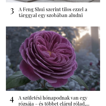
3
A Feng Shui szerint tilos ezzel a
tárggyal egy szobában aludni
4
A születési hónapodnak van egy
rózsája – és többet elárul rólad,...