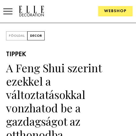
WEBSHOP
ELLE.HU
FŐOLDAL
DECOR
HÍREK
TIPPEK
TRENDEK
A Feng Shui szerint
SZOBÁK
ezekkel a
Konyha
ÖTLETEK
változtatásokkal
Fürdőszoba
SZÉP TEREK
vonzhatod be a
Nappali
Szállodák és vendégházak
WEBSHOP
gazdagságot az
Hálószoba
Lakások
otthonodba