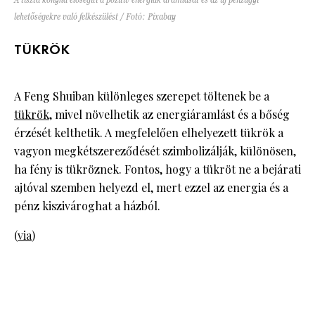
A tiszta konyha elősegíti a pozitív energiák áramlását és az új pénzügyi
lehetőségekre való felkészülést / Fotó: Pixabay
TÜKRÖK
A Feng Shuiban különleges szerepet töltenek be a
tükrök
, mivel növelhetik az energiáramlást és a bőség
érzését kelthetik. A megfelelően elhelyezett tükrök a
vagyon megkétszereződését szimbolizálják, különösen,
ha fény is tükröznek. Fontos, hogy a tükröt ne a bejárati
ajtóval szemben helyezd el, mert ezzel az energia és a
pénz kiszivároghat a házból.
(
via
)