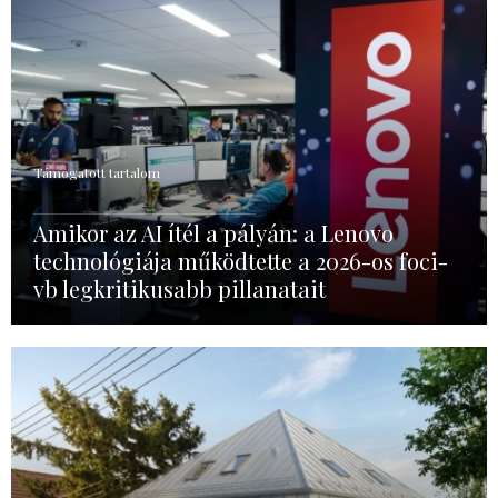
Támogatott tartalom
Amikor az AI ítél a pályán: a Lenovo
technológiája működtette a 2026-os foci-
vb legkritikusabb pillanatait