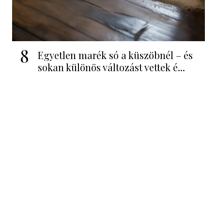
8
Egyetlen marék só a küszöbnél – és
sokan különös változást vettek é...