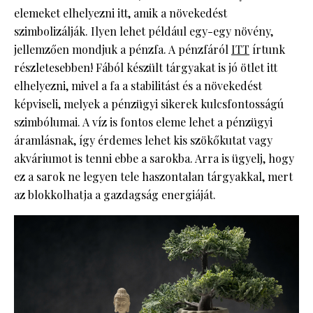
elemeket elhelyezni itt, amik a növekedést
szimbolizálják. Ilyen lehet például egy-egy növény,
jellemzően mondjuk a pénzfa. A pénzfáról
ITT
írtunk
részletesebben! Fából készült tárgyakat is jó ötlet itt
elhelyezni, mivel a fa a stabilitást és a növekedést
képviseli, melyek a pénzügyi sikerek kulcsfontosságú
szimbólumai. A víz is fontos eleme lehet a pénzügyi
áramlásnak, így érdemes lehet kis szökőkutat vagy
akváriumot is tenni ebbe a sarokba. Arra is ügyelj, hogy
ez a sarok ne legyen tele haszontalan tárgyakkal, mert
az blokkolhatja a gazdagság energiáját.