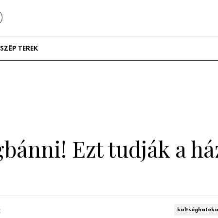
SZÉP TEREK
Szállodák és
vendégházak
Lakások
ánni! Ezt tudják a há
n
költséghaték