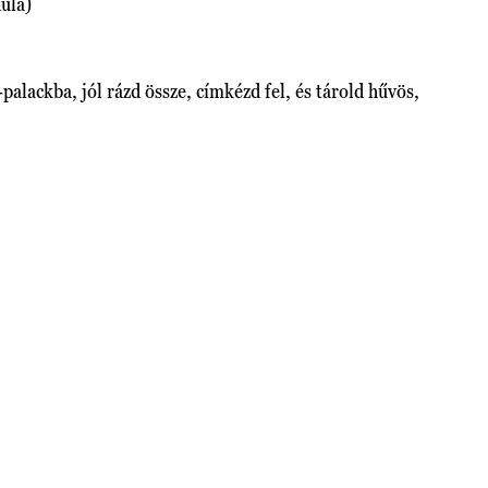
dula)
palackba, jól rázd össze, címkézd fel, és tárold hűvös,