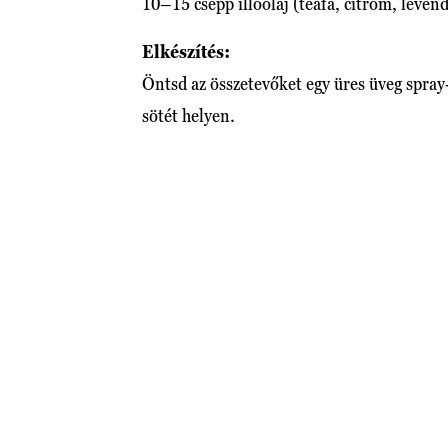
10–15 csepp illóolaj (teafa, citrom, leven
Elkészítés:
Öntsd az összetevőket egy üres üveg spray-
sötét helyen.