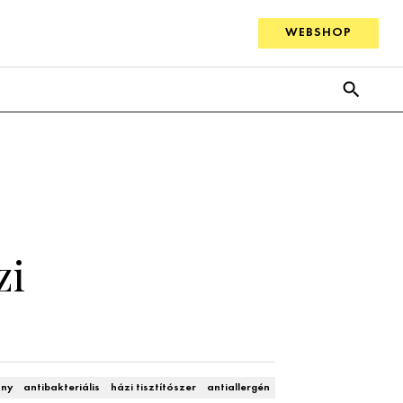
WEBSHOP
zi
ony
antibakteriális
házi tisztítószer
antiallergén