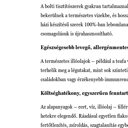
A bolti tisztítószerek gyakran tartalmazna
bekerülnek a természetes vizekbe, és hoss
házi készítésű szerek 100%-ban lebomlan
csomagolásuk is újrahasznosítható.
Egészségesebb levegő, allergénmente
A természetes illóolajok – például a teafa
terhelik meg a légutakat, mint sok szinte
családokban vagy érzékenyebb immunrend
Költséghatékony, egyszerűen fenntar
Az alapanyagok – ecet, víz, illóolaj – fillé
hetekre elegendő. Ráadásul egyetlen flako
fertőtlenítés, zsíroldás, szagtalanítás egyb