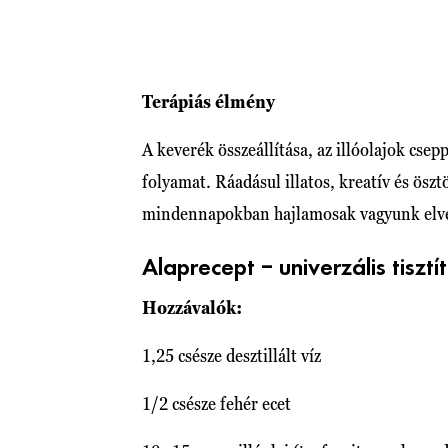
Terápiás élmény
A keverék összeállítása, az illóolajok cse
folyamat. Ráadásul illatos, kreatív és ös
mindennapokban hajlamosak vagyunk elve
Alaprecept – univerzális tiszt
Hozzávalók:
1,25 csésze desztillált víz
1/2 csésze fehér ecet