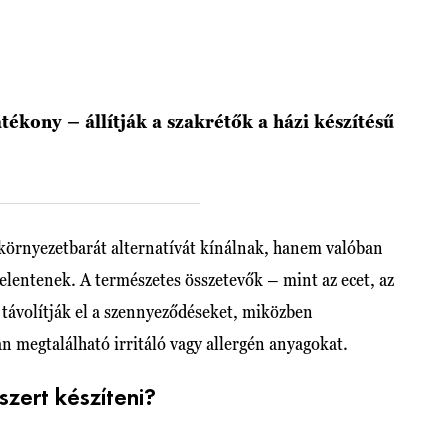
atékony – állítják a szakrétők a házi készítésű
k környezetbarát alternatívát kínálnak, hanem valóban
elentenek. A természetes összetevők – mint az ecet, az
n távolítják el a szennyeződéseket, miközben
n megtalálható irritáló vagy allergén anyagokat.
szert készíteni?