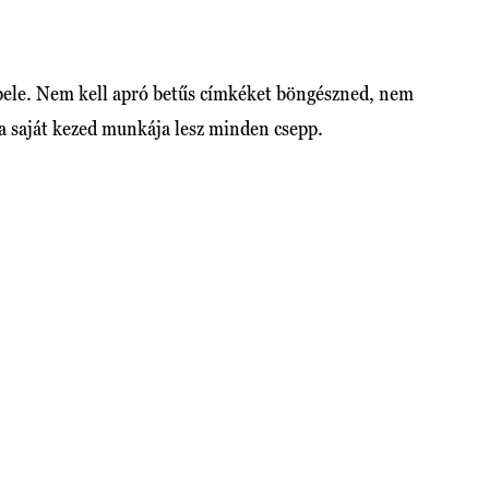
 bele. Nem kell apró betűs címkéket böngészned, nem
a saját kezed munkája lesz minden csepp.