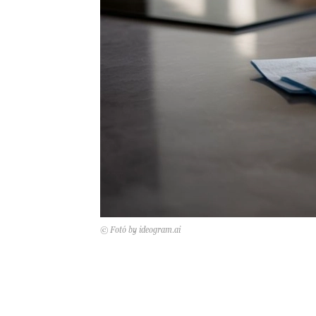
© Fotó by ideogram.ai