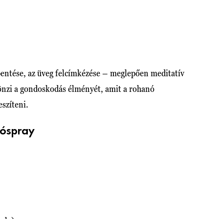
ppentése, az üveg felcímkézése – meglepően meditatív
ztönzi a gondoskodás élményét, amit a rohanó
szíteni.
ítóspray