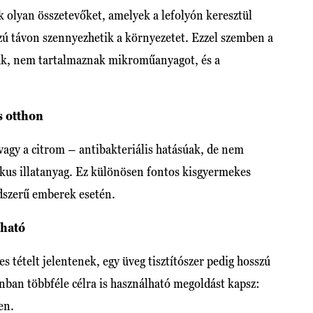
k olyan összetevőket, amelyek a lefolyón keresztül
zú távon szennyezhetik a környezetet. Ezzel szemben a
ak, nem tartalmaznak mikroműanyagot, és a
s otthon
 vagy a citrom – antibakteriális hatásúak, de nem
tikus illatanyag. Ez különösen fontos kisgyermekes
szerű emberek esetén.
tható
res tételt jelentenek, egy üveg tisztítószer pedig hosszú
nban többféle célra is használható megoldást kapsz:
en.