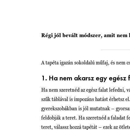
Régi jól bevált módszer, amit ne
A tapéta igazán sokoldalú műfaj, és nem c
1. Ha nem akarsz egy egész f
Ha nem szeretnéd az egész falat lefedni, 
szűk táblával is impozáns hatást érhetsz 
gyerekszobákban is jól mutatnak – gyorsa
feldobják a teret. Ha szeretnéd a faladat f
teret, válassz hozzá tapétát – ezek az ötle