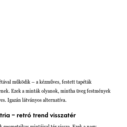
étával működik – a kézműves, festett tapéták
enek. Ezek a minták olyanok, mintha üveg festmények
es. Igazán látványos alternatíva.
ria – retró trend visszatér
k geometrikus mintáival tér vissza. Ezek a nagy