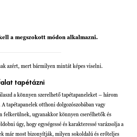
m kell a megszokott módon alkalmazni.
sak azért, mert bármilyen mintát képes viselni.
alat tapétázni
válaszd a könnyen szerelhető tapétapaneleket – három
el. A tapétapanelek otthoni dolgozószobában vagy
n felkerülnek, ugyanakkor könnyen cserélhetők és
eldobni úgy, hogy egységessé és karakteressé varázsolja a
tek már most bizonyítják, milyen sokoldalú és erőteljes