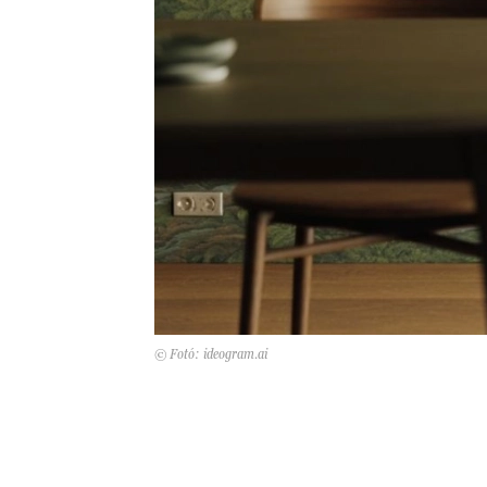
© Fotó: ideogram.ai