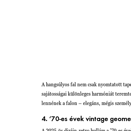
A hangsúlyos fal nem csak nyomtatott tap
sajátosságai különleges harmóniát teremt
lennének a falon – elegáns, mégis személy
4. ‘70-es évek vintage geomet
A 2025-ös dizájn-retro hullám a ’70-es éve