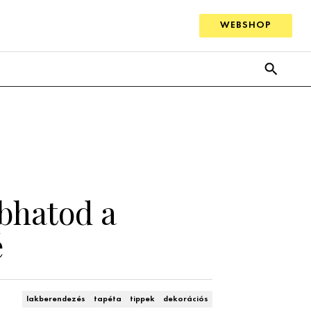
WEBSHOP
bhatod a
é
lakberendezés
tapéta
tippek
dekorációs