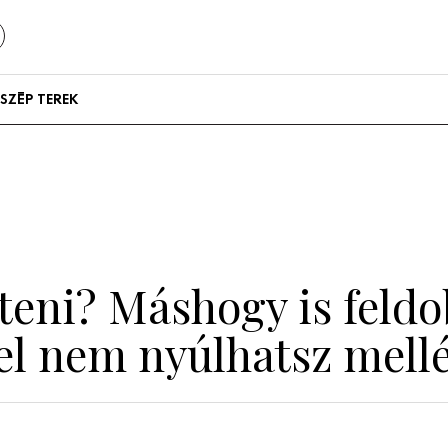
SZÉP TEREK
Szállodák és
vendégházak
Lakások
teni? Máshogy is feldo
kel nem nyúlhatsz mell