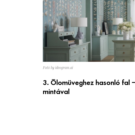
Fotó by ideogram.ai
3. Ólomüveghez hasonló fal –
mintával